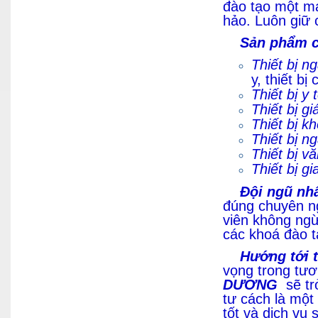
đào tạo một mạ
hảo. Luôn giữ 
Sản phẩm củ
Thiết bị n
y, thiết bị
Thiết bị y t
Thiết bị gi
Thiết bị k
Thiết bị n
Thiết bị v
Thiết bị gi
Đội ngũ nh
đúng chuyên n
viên không ng
các khoá đào t
Hướng tới t
vọng trong tươ
DƯƠNG
sẽ trở
tư cách là một 
tốt và dịch vụ