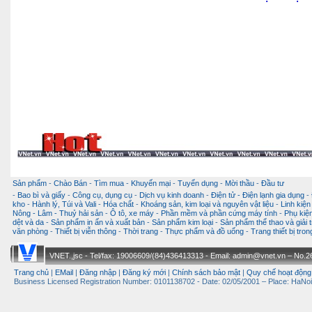
Sản phẩm
-
Chào Bán
-
Tìm mua
-
Khuyến mại
-
Tuyển dụng
-
Mời thầu
-
Đầu tư
-
Bao bì và giấy
-
Công cụ, dụng cụ
-
Dịch vụ kinh doanh
-
Điện tử - Điện lạnh gia dụng
-
kho
-
Hành lý, Túi và Vali
-
Hóa chất
-
Khoáng sản, kim loại và nguyên vật liệu
-
Linh kiện
Nông - Lâm - Thuỷ hải sản
-
Ô tô, xe máy
-
Phần mềm và phần cứng máy tính
-
Phụ kiện
dệt và da
-
Sản phẩm in ấn và xuất bản
-
Sản phẩm kim loại
-
Sản phẩm thể thao và giải t
văn phòng
-
Thiết bị viễn thông
-
Thời trang
-
Thực phẩm và đồ uống
-
Trang thiết bị tro
VNET.,jsc - Tel/fax: 19006609/(84)436413313 - Email: admin@vnet.vn – No.26-
Trang chủ
|
EMail
|
Đăng nhập
|
Đăng ký mới
|
Chính sách bảo mật
|
Quy chế hoạt động
Business Licensed Registration Number: 0101138702 - Date: 02/05/2001 – Place: HaNoi