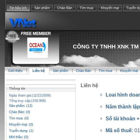
Tin hữu ích
Sản phẩm
Chào Bán
Tìm mua
Khuyến mại
Tuyển d
CÔNG TY TNHH XNK TM
Giới thiệu
Liên hệ
Sản phẩm
Chào Bán
Tìm mua
Khuyến mại
Liên hệ
Thông tin
Loai hình doa
Ngày tham gia:(11/21/2008)
Tổng truy cập:(150,908)
Sản phẩm: (12)
Năm thành lậ
Chào Bán: (0)
Số tài khoản 
Tìm mua: (0)
Khuyến mại: (0)
Mã số thuế:
01
Tuyển dụng: (1)
Mời thầu: (0)