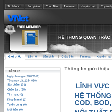
Tin hữu ích
Sản phẩm
Chào Bán
Tìm mua
Khuyến mại
Tuyển d
HỆ THỐNG QUAN TRẮC 
Giới thiệu
Liên hệ
Sản phẩm
Chào Bán
Tìm mua
Khuyến mại
Thông tin giới thiệu
Thông tin
Ngày tham gia:(3/20/2012)
Tổng truy cập:(154,030)
LĨNH VỰC
Sản phẩm: (31)
Chào Bán: (25)
HỆ THỐNG
Tìm mua: (0)
Khuyến mại: (1)
COD, BOD,
Tuyển dụng: (0)
Mời thầu: (0)