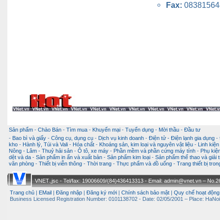
Fax:
08381564
Sản phẩm
-
Chào Bán
-
Tìm mua
-
Khuyến mại
-
Tuyển dụng
-
Mời thầu
-
Đầu tư
-
Bao bì và giấy
-
Công cụ, dụng cụ
-
Dịch vụ kinh doanh
-
Điện tử - Điện lạnh gia dụng
-
kho
-
Hành lý, Túi và Vali
-
Hóa chất
-
Khoáng sản, kim loại và nguyên vật liệu
-
Linh kiện
Nông - Lâm - Thuỷ hải sản
-
Ô tô, xe máy
-
Phần mềm và phần cứng máy tính
-
Phụ kiện
dệt và da
-
Sản phẩm in ấn và xuất bản
-
Sản phẩm kim loại
-
Sản phẩm thể thao và giải t
văn phòng
-
Thiết bị viễn thông
-
Thời trang
-
Thực phẩm và đồ uống
-
Trang thiết bị tro
VNET.,jsc - Tel/fax: 19006609/(84)436413313 - Email: admin@vnet.vn – No.26-
Trang chủ
|
EMail
|
Đăng nhập
|
Đăng ký mới
|
Chính sách bảo mật
|
Quy chế hoạt động
Business Licensed Registration Number: 0101138702 - Date: 02/05/2001 – Place: HaNoi