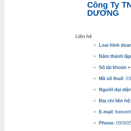
Công Ty T
DƯƠNG
Liên hệ
Loai hình doa
Năm thành lậ
Số tài khoản 
Mã số thuế:
03
Người đại diệ
Địa chỉ liên hệ
E-mail:
foreve
Phone:
09069