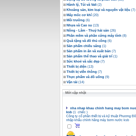
Cần mua Surimi(0 )
Hành lý, Túi và Vali
(2)
Cần mua gỗ tạp(100 Thanh )
Khoáng sản, kim loại và nguyên vật liệu
(7)
Cần Mua Giày Dép, Túi Xách, Nón cho Trẻ Em
Máy móc cơ khí
(20)
Thu gom, xử lý dầu thải(100000 lít )
Mua và nhập khẩu dầu gốc , phụ gia(10000 tấn
Môi trường
(6)
Mua các loại bông sơ nguyên liệu trong ngành 
Nhựa và Cao su
(13)
Mua các loại bông sơ nguyên liệu trong ngành 
Nông - Lâm - Thuỷ hải sản
(26)
Linh kiện thiết bị ngành dệt(100 Sets )
Mua các loại hoá chất thuốc nhuộm dùng trong
Phần mềm và phần cứng máy tính
(8)
Thư mời chào giá cạnh tranh: Thiết bị, công ng
Quà tặng và đồ thủ công
(6)
Mua Oxit Magiê để sản xuất đá mài Magiê(500 
Sản phẩm chiếu sáng
(1)
Mua cát trắng dùng cho công nghiệp(100 tấn )
Sản phẩm in ấn và xuất bản
(7)
Sản phẩm thể thao và giải trí
(1)
Sức khoẻ và sắc đẹp
(7)
Thiết bị điện
(13)
Thiết bị viễn thông
(7)
Thực phẩm và đồ uống
(9)
Vận tải
(14)
Mới cập nhật
nha nhap khau chinh hang may bom nuo
ksb
(1 chiếc )
Công ty cổ phần thiết bị và kỹ thuật Phương Đô
nhập khẩu chính hãng máy bơm nước ksb