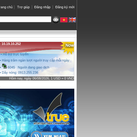
rang chủ
Trợ giúp
Đăng nhập
Đăng ký mới
10.19.10.252
• Hỗ trợ trực tuyến
• Hàng trăm ngàn lượt người truy cập mỗi ngày
•
6045 Người đang giao dịch
• Dây nóng: 0913.255.236
Hôm nay, ngày 06/08/2026, 1 USD = 0 VND
o