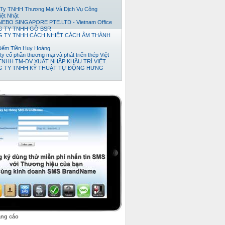
Ty TNHH Thương Mại Và Dịch Vụ Công
iệt Nhật
EBO SINGAPORE PTE.LTD - Vietnam Office
 TY TNHH GỖ BSR
 TY TNHH CÁCH NHIỆT CÁCH ÂM THÀNH
Đếm Tiền Huy Hoàng
ty cổ phần thương mại và phát triển thép Việt
TNHH TM-DV XUẤT NHẬP KHẨU TRÍ VIỆT.
 TY TNHH KỸ THUẬT TỰ ĐỘNG HƯNG
 TY TNHH NỘI THẤT ĐỒNG GIA PHÁT
ty TNHH Xuất Nhập Khẩu TH Tân Viễn Đông
Ty TNHH Pusico Việt Nam
o
Ty Cổ Phần Công Nghệ Intersys Toàn Cầu
y tnhh thương mai dịch vụ kỷ thuật thái anh tài
 TY TNHH XNK TMDV NGÔI SAO VIỆT
 Ty TNHH Khoa Học Xanh
ty TNHH XNK Quỳnh Thiên Phát
ty Cổ phần Kỹ thuật Ý Tưởng
Ty TNHH Phát Triển Dự Án Song Nam
 TY CỔ PHẦN BÊ TÔNG NHẸ ĐÀ NẴNG
ty Cổ Phần Bình Vinh
ảng cáo