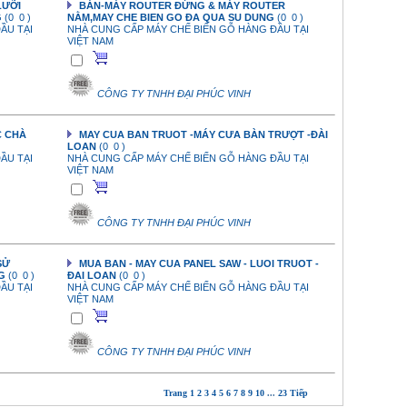
LƯỠI
BÁN-MÁY ROUTER ĐỨNG & MÁY ROUTER
G
(0 0 )
NẰM,MAY CHE BIEN GO ĐA QUA SU DUNG
(0 0 )
ẦU TẠI
NHÀ CUNG CẤP MÁY CHẾ BIẾN GỖ HÀNG ĐẦU TẠI
VIỆT NAM
CÔNG TY TNHH ĐẠI PHÚC VINH
C CHÀ
MAY CUA BAN TRUOT -MÁY CƯA BÀN TRƯỢT -ĐÀI
LOAN
(0 0 )
ẦU TẠI
NHÀ CUNG CẤP MÁY CHẾ BIẾN GỖ HÀNG ĐẦU TẠI
VIỆT NAM
CÔNG TY TNHH ĐẠI PHÚC VINH
SỬ
MUA BAN - MAY CUA PANEL SAW - LUOI TRUOT -
NG
(0 0 )
ĐAI LOAN
(0 0 )
ẦU TẠI
NHÀ CUNG CẤP MÁY CHẾ BIẾN GỖ HÀNG ĐẦU TẠI
VIỆT NAM
CÔNG TY TNHH ĐẠI PHÚC VINH
Trang
1
2
3
4
5
6
7
8
9
10
...
23
Tiếp