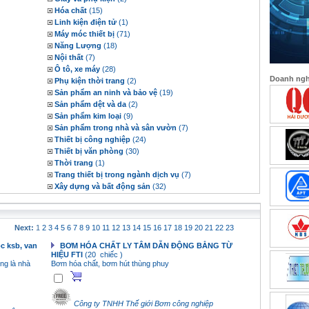
Hóa chất
(15)
Linh kiện điện tử
(1)
.. Hàng Cao Cấp Xuất Khẩu(1000 5000 )
Máy móc thiết bị
(71)
 )
Năng Lượng
(18)
dệt(300000 kg )
Nội thất
(7)
dệt(300000 kg )
Ô tô, xe máy
(28)
Doanh nghi
 ngành dệt(2222 kg )
Phụ kiện thời trang
(2)
hệ luyện và chế biến hạt mài(1 dây chuyền )
Sản phẩm an ninh và bảo vệ
(19)
kg )
Sản phẩm dệt và da
(2)
Sản phẩm kim loại
(9)
Sản phẩm trong nhà và sân vườn
(7)
Thiết bị công nghiệp
(24)
Thiết bị văn phòng
(30)
Thời trang
(1)
Trang thiết bị trong ngành dịch vụ
(7)
Xây dựng và bất động sản
(32)
Next:
1
2
3
4
5
6
7
8
9
10
11
12
13
14
15
16
17
18
19
20
21
22
23
c ksb, van
BƠM HÓA CHẤT LY TÂM DẪN ĐỘNG BẲNG TỪ
HIỆU FTI
(20 chiếc )
ng là nhà
Bơm hóa chất, bơm hút thùng phuy
Công ty TNHH Thế giới Bơm công nghiệp