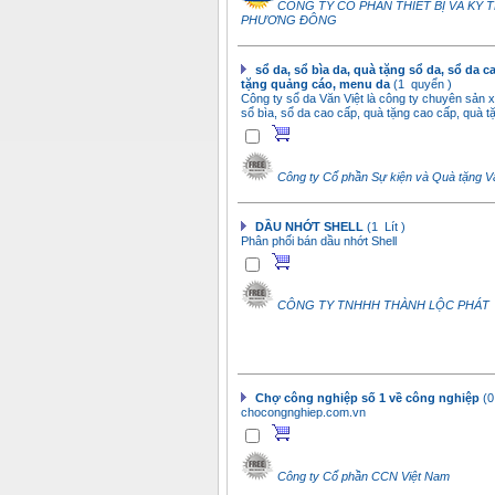
CÔNG TY CỔ PHẦN THIẾT BỊ VÀ KỸ 
PHƯƠNG ĐÔNG
sổ da, sổ bìa da, quà tặng sổ da, sổ da c
tặng quảng cáo, menu da
(1 quyển )
Công ty sổ da Văn Việt là công ty chuyên sản x
sổ bìa, sổ da cao cấp, quà tặng cao cấp, quà t
Công ty Cổ phần Sự kiện và Quà tặng Vă
DẦU NHỚT SHELL
(1 Lít )
Phân phối bán dầu nhớt Shell
CÔNG TY TNHHH THÀNH LỘC PHÁT
Chợ công nghiệp số 1 về công nghiệp
(0
chocongnghiep.com.vn
Công ty Cổ phần CCN Việt Nam