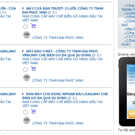
Công 
Nghiệp V
LỚN - CỦA
MÁY CƯA BÀN TRƯỢT- 2 LƯỠI, CÔNG TY TNHH
GUNN
0 0 )
ĐAI PHUC VINH
(0 0 )
CÔNG
ẦU TẠI
NHÀ CUNG CẤP MÁY CHẾ BIẾN GỖ HÀNG ĐẦU TẠI
CÔNG
VIỆT NAM
ĐẠT
Máy 
Công 
CTY 
CÔNG TY TNHH ĐẠI PHÚC VINH
CÔNG
PHÁT
CÔNG
Công 
 DỤNG,MAY
MÁY BÀO 4 MẶT - CÔNG TY TNHH ĐẠI PHÚC
Công 
Quảng cá
VINH,MAY CHE BIEN GO ĐA QUA SU DUNG
(0 0 )
Công 
ẦU TẠI
NHÀ CUNG CẤP MÁY CHẾ BIẾN GỖ HÀNG ĐẦU TẠI
công t
VIỆT NAM
CÔNG
Công
Công 
Công 
CÔNG TY TNHH ĐẠI PHÚC VINH
Công 
CÔNG
Công 
 DỤNG,MAY
BÁN-MÁY CƯA RONG RIPSAW ĐÀI LOAN,MAY CHE
BIEN GO ĐA QUA SU DUNG
(0 0 )
ẦU TẠI
NHÀ CUNG CẤP MÁY CHẾ BIẾN GỖ HÀNG ĐẦU TẠI
VIỆT NAM
CÔNG TY TNHH ĐẠI PHÚC VINH
Tự đặt qu