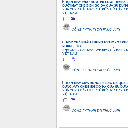
BÁN-MÁY PHAY ROUTER LƯỠI TRÊN & 
DƯỚI,MAY CHE BIEN GO ĐA QUA SU DUN
NHÀ CUNG CẤP MÁY CHẾ BIẾN GỖ HÀNG Đ
VIỆT NAM
CÔNG TY TNHH ĐẠI PHÚC VINH
MÁY CHÀ NHÁM THÙNG 600MM - 2 TRỤ
NHÁM
(0 0 )
NHÀ CUNG CẤP MÁY CHẾ BIẾN GỖ HÀNG Đ
VIỆT NAM
CÔNG TY TNHH ĐẠI PHÚC VINH
BÁN-MÁY CƯA RONG RIPSAW ĐÃ QUA 
DỤNG,MAY CHE BIEN GO ĐA QUA SU DU
NHÀ CUNG CẤP MÁY CHẾ BIẾN GỖ HÀNG Đ
VIỆT NAM
CÔNG TY TNHH ĐẠI PHÚC VINH