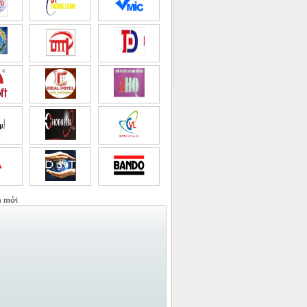
n mới