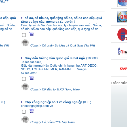
THUẬT
ao cấp, quà
sổ da, sổ bìa da, quà tặng sổ da, sổ da cao cấp, quà
tặng quảng cáo, menu da
(1 quyển )
uất : Sổ da,
Công ty sổ da Văn Việt là công ty chuyên sản xuất : Sổ da,
ặng sổ da
sổ bìa, sổ da cao cấp, quà tặng cao cấp, quà tặng sổ da
n Việt
Công ty Cổ phần Sự kiện và Quà tặng Văn Việt
Giấy dán tường hàn quốc giá rẻ bất ngờ
(100000
00000000000 )
Giấy dán tường Hàn Quốc chính hang như ART DECO,
SOHO, LOHAS, PREMER, RAFFINE…. Với giá
57.000đ/m2
Thành viê
Công ty CP đầu tư & XD Hưng Nam
 0 )
Chợ công nghiệp số 1 về công nghiệp
(0 0 )
chocongnghiep.com.vn
Công ty Cổ phần CCN Việt Nam