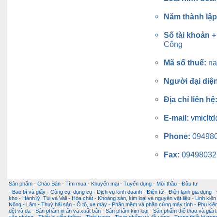
Năm thành lậ
Số tài khoản 
Công
Mã số thuế:
na
Người đại diệ
Địa chỉ liên hệ
E-mail:
vmiclt
Phone:
09498
Fax:
09498032
Sản phẩm
-
Chào Bán
-
Tìm mua
-
Khuyến mại
-
Tuyển dụng
-
Mời thầu
-
Đầu tư
-
Bao bì và giấy
-
Công cụ, dụng cụ
-
Dịch vụ kinh doanh
-
Điện tử - Điện lạnh gia dụng
-
kho
-
Hành lý, Túi và Vali
-
Hóa chất
-
Khoáng sản, kim loại và nguyên vật liệu
-
Linh kiện
Nông - Lâm - Thuỷ hải sản
-
Ô tô, xe máy
-
Phần mềm và phần cứng máy tính
-
Phụ kiện
dệt và da
-
Sản phẩm in ấn và xuất bản
-
Sản phẩm kim loại
-
Sản phẩm thể thao và giải t