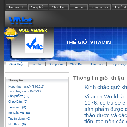
Tin hữu ích
Sản phẩm
Chào Bán
Tìm mua
Khuyến mại
Tuyển d
THẾ GIỚI VITAMIN
Giới thiệu
Liên hệ
Sản phẩm
Chào Bán
Tìm mua
Khuyến mại
Thông tin giới thiệu
Thông tin
Kính chào quý k
Ngày tham gia:(4/23/2011)
Tổng truy cập:(152,230)
Vitamin World là
Sản phẩm: (19)
Chào Bán: (0)
1976, có trụ sở 
Tìm mua: (0)
sản phẩm được ch
Khuyến mại: (0)
thảo dược và các
Tuyển dụng: (0)
tiến, tạo nên các
Mời thầu: (0)