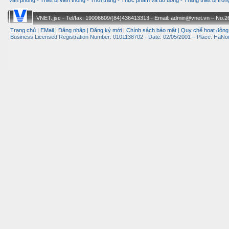
văn phòng
-
Thiết bị viễn thông
-
Thời trang
-
Thực phẩm và đồ uống
-
Trang thiết bị tro
VNET.,jsc - Tel/fax: 19006609/(84)436413313 - Email: admin@vnet.vn – No.26-
Trang chủ
|
EMail
|
Đăng nhập
|
Đăng ký mới
|
Chính sách bảo mật
|
Quy chế hoạt động
Business Licensed Registration Number: 0101138702 - Date: 02/05/2001 – Place: HaNoi