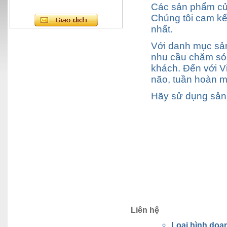
Các sản phẩm của
Chúng tôi cam kế
nhất.
Với danh mục sả
nhu cầu chăm sóc
khách. Đến với V
não, tuần hoàn m
Hãy sử dụng sản 
Hãy sử dụng 
chắc chắn rằng
Liên hệ
Loai hình doa