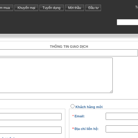
T
ìm mua
Khuyến mại
Tuyển dụng
Mời thầu
Đầu tư
THÔNG TIN GIAO DỊCH
Khách hàng mới
*
Email:
*
Địa chỉ liên hệ: