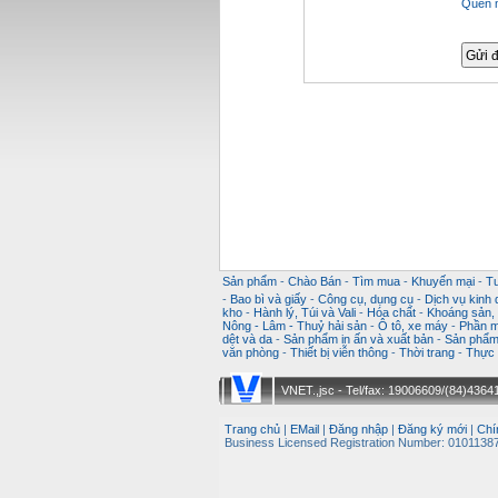
Quên 
Sản phẩm
-
Chào Bán
-
Tìm mua
-
Khuyến mại
-
T
-
Bao bì và giấy
-
Công cụ, dụng cụ
-
Dịch vụ kinh
kho
-
Hành lý, Túi và Vali
-
Hóa chất
-
Khoáng sản, k
Nông - Lâm - Thuỷ hải sản
-
Ô tô, xe máy
-
Phần m
dệt và da
-
Sản phẩm in ấn và xuất bản
-
Sản phẩm 
văn phòng
-
Thiết bị viễn thông
-
Thời trang
-
Thực 
VNET.,jsc - Tel/fax: 19006609/(84)43641
Trang chủ
|
EMail
|
Đăng nhập
|
Đăng ký mới
|
Chí
Business Licensed Registration Number: 01011387