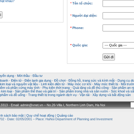
mật khẩu?
*
Tên tổ chức:
*
Người đại diện:
*
Phone:
*
Quốc gia:
uyển dụng
-
Mời thầu
-
Đầu tư
 doanh
-
Điện tử - Điện lạnh gia dụng
-
Đồ chơi
-
Đồng hồ, trang sức và kính mắt
-
Dụng cụ đo
im loại và nguyên vật liệu
-
Linh kiện điện tử
-
Máy móc cơ khí
-
Máy móc thiết bị
-
Môi trườ
ềm và phần cứng máy tính
-
Phụ kiện thời trang
-
Quà tặng và đồ thủ công
-
Sản phẩm an ni
kim loại
-
Sản phẩm thể thao và giải trí
-
Sản phẩm trong nhà và sân vườn
-
Sức khoẻ và sắ
phẩm và đồ uống
-
Trang thiết bị trong ngành dịch vụ
-
Vận tải
-
Xây dựng và bất động sản
3313 - Email: admin@vnet.vn – No.26-Villa I, Northern Linh Dam, Ha Noi
nh sách bảo mật
|
Quy chế hoạt động
|
Quảng cáo
02 - Date: 02/05/2001 – Place: HaNoi Department of Planning and Investment