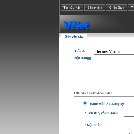
Tin hữu ích
Sản phẩm
Chào Bán
T
Gửi yêu cầu
Tiêu đề:
Nội dungg:
THÔNG TIN NGƯỜI GỬI
Thành viên đã đăng ký
*
Tên truy cập/E-mail:
*
Mật khẩu: