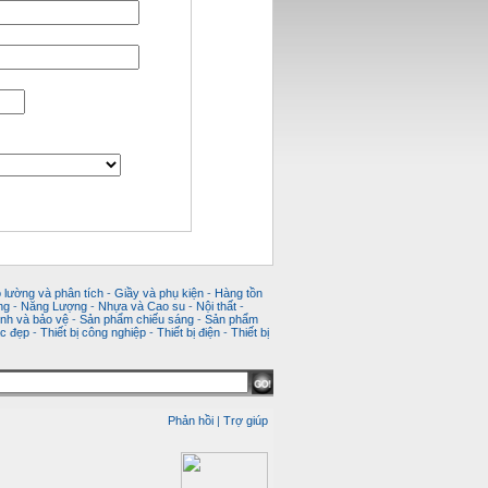
 lường và phân tích
-
Giầy và phụ kiện
-
Hàng tồn
ng
-
Năng Lượng
-
Nhựa và Cao su
-
Nội thất
-
nh và bảo vệ
-
Sản phẩm chiếu sáng
-
Sản phẩm
c đẹp
-
Thiết bị công nghiệp
-
Thiết bị điện
-
Thiết bị
Phản hồi
|
Trợ giúp