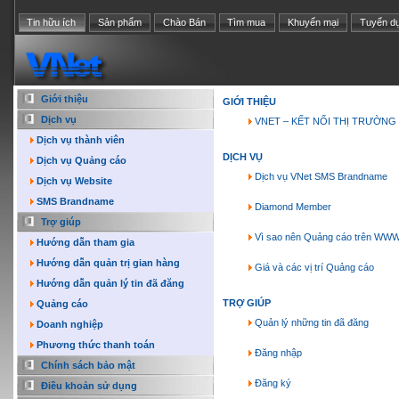
Tin hữu ích
Sản phẩm
Chào Bán
Tìm mua
Khuyến mại
Tuyển d
Giới thiệu
GIỚI THIỆU
Dịch vụ
VNET – KẾT NỐI THỊ TRƯỜNG 
Dịch vụ thành viên
DỊCH VỤ
Dịch vụ Quảng cáo
Dịch vụ VNet SMS Brandname
Dịch vụ Website
SMS Brandname
Diamond Member
Trợ giúp
Vì sao nên Quảng cáo trên WW
Hướng dẫn tham gia
Hướng dẫn quản trị gian hàng
Giá và các vị trí Quảng cáo
Hướng dẫn quản lý tin đã đăng
TRỢ GIÚP
Quảng cáo
Quản lý những tin đã đăng
Doanh nghiệp
Phương thức thanh toán
Đăng nhập
Chính sách bảo mật
Đăng ký
Điều khoản sử dụng