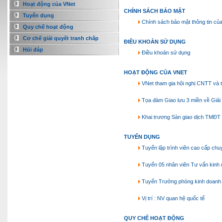
Hoạt động của VNet
CHÍNH SÁCH BẢO MẬT
Tuyển dụng
Chính sách bảo mật thông tin củ
Quy chế hoạt động
Cơ chế giải quyết tranh chấp
ĐIỀU KHOẢN SỬ DỤNG
Hỏi đáp
Điều khoản sử dụng
HOẠT ĐỘNG CỦA VNET
VNet tham gia hội nghị CNTT và 
Tọa đàm Giao lưu 3 miền về Giải 
Khai trương Sàn giao dịch TMĐT
TUYỂN DỤNG
Tuyển lập trình viên cao cấp ch
Tuyển 05 nhân viên Tư vấn kinh
Tuyển Trưởng phòng kinh doanh
Vị trí : NV quan hệ quốc tế
QUY CHẾ HOẠT ĐỘNG