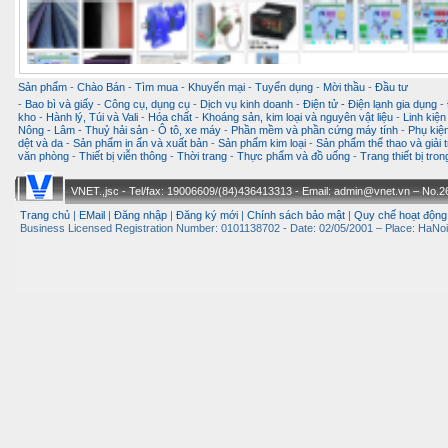
Sản phẩm
-
Chào Bán
-
Tìm mua
-
Khuyến mại
-
Tuyển dụng
-
Mời thầu
-
Đầu tư
-
Bao bì và giấy
-
Công cụ, dụng cụ
-
Dịch vụ kinh doanh
-
Điện tử - Điện lạnh gia dụng
-
kho
-
Hành lý, Túi và Vali
-
Hóa chất
-
Khoáng sản, kim loại và nguyên vật liệu
-
Linh kiện
Nông - Lâm - Thuỷ hải sản
-
Ô tô, xe máy
-
Phần mềm và phần cứng máy tính
-
Phụ kiện
dệt và da
-
Sản phẩm in ấn và xuất bản
-
Sản phẩm kim loại
-
Sản phẩm thể thao và giải t
văn phòng
-
Thiết bị viễn thông
-
Thời trang
-
Thực phẩm và đồ uống
-
Trang thiết bị tro
VNET.,jsc - Tel/fax: 19006609/(84)436413313 - Email: admin@vnet.vn – No.26-
Trang chủ
|
EMail
|
Đăng nhập
|
Đăng ký mới
|
Chính sách bảo mật
|
Quy chế hoạt động
Business Licensed Registration Number: 0101138702 - Date: 02/05/2001 – Place: HaNoi