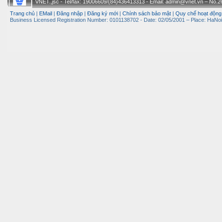
VNET.,jsc - Tel/fax: 19006609/(84)436413313 - Email: admin@vnet.vn – No.26-
Trang chủ
|
EMail
|
Đăng nhập
|
Đăng ký mới
|
Chính sách bảo mật
|
Quy chế hoạt động
Business Licensed Registration Number: 0101138702 - Date: 02/05/2001 – Place: HaNoi