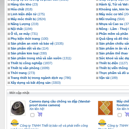
Hàng tồn kho
(23)
Hành lý, Túi và Vali
Hóa chất
(818)
Khoáng sản, kim loạ
Linh kiện điện tử
(275)
Máy móc cơ khí
(20
Máy móc thiết bị
(2824)
Môi trường
(564)
Năng Lượng
(219)
Nhựa và Cao su
(37
Nội thất
(1194)
Nông - Lâm - Thuỷ 
Ô tô, xe máy
(731)
Phần mềm và phần 
Phụ kiện thời trang
(100)
Quà tặng và đồ thủ
Sản phẩm an ninh và bảo vệ
(1535)
Sản phẩm chiếu sá
Sản phẩm dệt và da
(114)
Sản phẩm in ấn và 
Sản phẩm kim loại
(330)
Sản phẩm thể thao v
Sản phẩm trong nhà và sân vườn
(1311)
Sức khoẻ và sắc đẹ
Thiết bị công nghiệp
(1837)
Thiết bị điện
(1127)
Thiết bị văn phòng
(1699)
Thiết bị viễn thông
Thời trang
(273)
Thực phẩm và đồ 
Trang thiết bị trong ngành dịch vụ
(786)
Vận tải
(189)
Xây dựng và bất động sản
(3303)
Mới cập nhật
Camera dạng cầu chống va đập (Vandal-
Máy chế 
proof dome camera)
foodstu
Xin liên hệ!
Xin liên 
Công ty TNHH Thiết bị bảo vệ và phát triển công
Công ty TNHH 