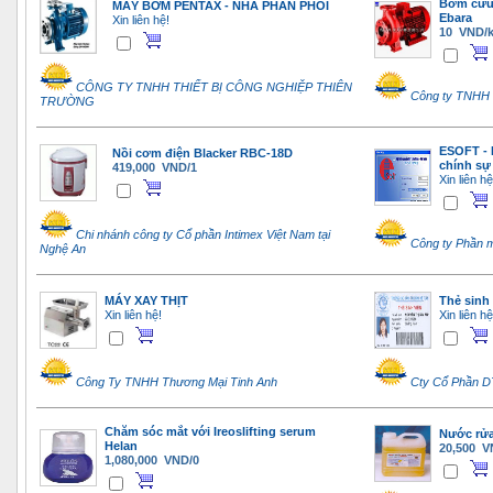
Bơm cứu 
MÁY BƠM PENTAX - NHÀ PHÂN PHỐI
Ebara
Xin liên hệ!
10 VND/
CÔNG TY TNHH THIẾT BỊ CÔNG NGHIỆP THIÊN
Công ty TNHH 
TRƯỜNG
ESOFT - 
Nồi cơm điện Blacker RBC-18D
chính sự
419,000 VND/1
Xin liên hệ
Chi nhánh công ty Cổ phần Intimex Việt Nam tại
Công ty Phần 
Nghệ An
MÁY XAY THỊT
Thẻ sinh
Xin liên hệ!
Xin liên hệ
Công Ty TNHH Thương Mại Tinh Anh
Cty Cổ Phần 
Chăm sóc mắt với Ireoslifting serum
Nước rửa 
Helan
20,500 V
1,080,000 VND/0