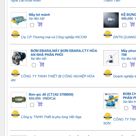
nghệ cao Khải Hoàn
Thanh Tâm
Máy bẻ mảnh
KỆ ĐỰNG
Xin liên hệ!
490,000 
Cty CP Thương mại và Công nghiệp INCOM
DNTN QUANG
BƠM EBARA.MÁY BƠM EBARA.CTY HÒA
Máy phun
AN NHÀ PHÂN PHỐI
708
Xin liên hệ!
Xin liên hệ
CÔNG TY TNHH THIẾT BỊ CÔNG NGHIỆP HÒA
Doanh nghiệp 
AN
BƠM CH
Ben-gic đề (CT142-3708600)
PHÂN P
650,000 VND/Cái
Xin liên 
Công ty TNHH Thiết bị phụ tùng Việt Nga
CÔNG TY TNH
SƠN