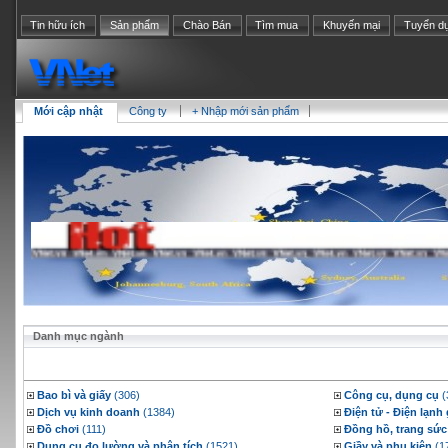
Tin hữu ích
Sản phẩm
Chào Bán
Tìm mua
Khuyến mại
Tuyển d
Mới cập nhật
Công ty
+ Nhập mới sản phẩm
Danh mục ngành
Bao bì và giấy
(306)
Công cụ, dụng cụ
(
Dịch vụ kinh doanh
(1384)
Điện tử - Điện lạnh
Đồ chơi
(111)
Đồng hồ, trang sức
Dụng cụ đo lường và phân tích
(1521)
Giầy và phụ kiện
(1