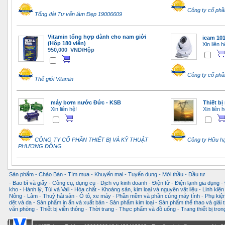
Công ty cổ phầ
Tổng đài Tư vấn làm Đẹp 19006609
Vitamin tổng hợp dành cho nam giới
icam 10
(Hộp 180 viên)
Xin liên h
950,000 VND/Hộp
Công ty cổ phầ
Thế giới Vitamin
máy bơm nước Đức - KSB
Thiết bị
Xin liên hệ!
Xin liên h
CÔNG TY CỔ PHẦN THIẾT BỊ VÀ KỸ THUẬT
Công ty Hữu hạn
PHƯƠNG ĐÔNG
Sản phẩm
-
Chào Bán
-
Tìm mua
-
Khuyến mại
-
Tuyển dụng
-
Mời thầu
-
Đầu tư
-
Bao bì và giấy
-
Công cụ, dụng cụ
-
Dịch vụ kinh doanh
-
Điện tử - Điện lạnh gia dụng
-
kho
-
Hành lý, Túi và Vali
-
Hóa chất
-
Khoáng sản, kim loại và nguyên vật liệu
-
Linh kiện
Nông - Lâm - Thuỷ hải sản
-
Ô tô, xe máy
-
Phần mềm và phần cứng máy tính
-
Phụ kiện
dệt và da
-
Sản phẩm in ấn và xuất bản
-
Sản phẩm kim loại
-
Sản phẩm thể thao và giải t
văn phòng
-
Thiết bị viễn thông
-
Thời trang
-
Thực phẩm và đồ uống
-
Trang thiết bị tro