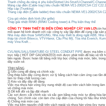
Thanh chống đa năng & phụ kiện(Slotted Uni-Strut/U-Channel/C-Channe
Máng cáp điện (Cable tray) tiêu chuẩn NEMA VE1-2002/CSA C22 C22.
Hộp cáp (Trunking)
Thang cáp điện (Cable ladder) theo tiêu chuẩn NEMA VE1-2002/CSA 
Cửa gió nhôm định hình (Air grille)
Tháp giải nhiệt RINKI (RINKI Cooling tower) & Phụ kiện thay thế
CÔNG TY TNHH THIẾT BỊ ĐIỆN CÔNG NGHIỆP CÁT VẠN LỢI
còn hư
mối quan hệ kinh doanh với các công ty xây lắp điện để cung cấp sản 
Nhà máy điện thọai SAMSUNG, Nhà máy thiết bị đóng ngắt ABB, Nhà 
tháp tài chính Bitexco, VTV-Hanoi, Cầu Phú Mỹ, Tòa nhà Everich, Kum
máy Vina Kraft
…
CVL/WALSALL/SMATUBE-GI STEEL CONDUIT PIPE
được mạ kẽm cao
trực tiếp ( HOT DIP GALVANIZED) mới được phát triển để bảo vệ tốt
bên ngoài. Được hoàn tất bằng một lớp bọc chống mài mòn, bền, trong
dây suôn sẻ.
TÍNH NĂNG
1) Uốn cong dễ dàng và chính xác
Ống thép luồn dây cứng được xử lý bằng cách hàn cảm ứng cao tần đ
làm từ thép chất lượng cao.
2) Kéo và đẩy dây dễ dàng
Việc mạ nhựa hàn vòng ôxy nung nhiệt độ cao trên vách bên trong làm
vệ chống mài mòn.
3) Dễ kết đôi và lặp đặt nhanh
Các sợi được cắt chính xác và sắc gọn bằng máy móc tự động hóa làm
chóng. Sợi chính xác còn làm cho cáp điện của chúng tôi hầu như khô
4) Chống mài mòn cao
Việc mạ kẽm nguyên chất trên vách ngoài và nhựa hàn vòng ôxy nung n