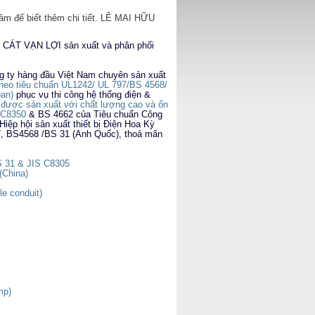
Lâm để biết thêm chi tiết. LÊ MAI HỮU
o CÁT VẠN LỢI sản xuất và phân phối
g ty hàng đầu Việt Nam chuyên sản xuất
eo tiêu chuẩn UL1242/ UL 797/BS 4568/
oan)
phục vụ thi công hệ thống điện &
ược sản xuất với chất lượng cao và ổn
S C8350
& BS 4662 của Tiêu chuẩn Công
Hiệp hội sản xuất thiết bị Điện Hoa Kỳ
, BS4568 /BS 31 (Anh Quốc), thoả mãn
S 31 & JIS C8305
(China)
le conduit)
mp)