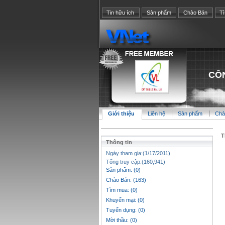
Tin hữu ích
Sản phẩm
Chào Bán
T
CÔN
Giới thiệu
Liên hệ
Sản phẩm
Chà
T
Thông tin
Ngày tham gia:(1/17/2011)
Tổng truy cập:(160,941)
Sản phẩm: (0)
Chào Bán: (163)
Tìm mua: (0)
Khuyến mại: (0)
Tuyển dụng: (0)
Mời thầu: (0)