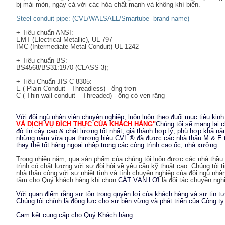
bị mài mòn, ngay cả với các hóa chất mạnh và không khí biển.
Steel conduit pipe: (CVL/WALSALL/Smartube -brand name)
+ Tiêu chuẩn ANSI:
EMT (Electrical Metallic), UL 797
IMC (Intermediate Metal Conduit) UL 1242
+ Tiêu chuẩn BS:
BS4568/BS31
:1
970 (CLASS 3);
+ Tiêu Chuẩn JIS C 8305:
E ( Plain Conduit - Threadless) - ống trơn
C ( Thin wall conduit – Threaded) - ống có ven răng
Với đội ngũ nhân viên chuyên nghiệp, luôn luôn theo đuổi mục tiêu kin
VÀ DỊCH VỤ ĐÍCH THỰC CỦA KHÁCH HÀNG"
Chúng tôi sẽ mang lại
độ tin cậy cao & chất lượng tốt nhất, giá thành hợp lý, phù hợp khả n
những năm vừa qua thương hiệu CVL ® đã được các nhà thầu M & E ti
thay thế tốt hàng ngoại nhập trong các công trình cao ốc, nhà xưởng.
Trong nhiều năm, qua sản phẩm của chúng tôi luôn được các nhà thầ
trình có chất lượng với sự đòi hỏi về yêu cầu kỹ thuật cao. Chúng tôi 
nhà thầu cộng với sự nhiệt tình và tính chuyên nghiệp của đội ngũ nhâ
tâm cho Quý khách hàng khi chọn
CÁT VẠN LỢI
là đối tác chuyên nghi
Với quan điểm rằng sự tôn trọng quyền lợi của khách hàng và sự tin 
Chúng tôi chính là động lực cho sự bền vững và phát triển của Công ty
Cam kết cung cấp cho Quý Khách hàng: