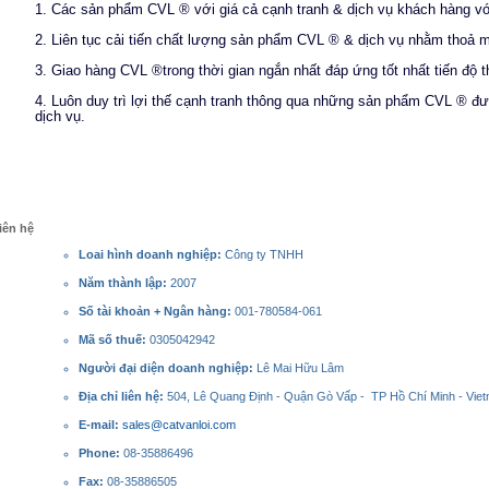
1. Các sản phẩm CVL ® với giá cả cạnh tranh & dịch vụ khách hàng với
2. Liên tục cải tiến chất lượng sản phẩm CVL ® & dịch vụ nhằm thoả 
3. Giao hàng CVL ®trong thời gian ngắn nhất đáp ứng tốt nhất tiến độ t
4. Luôn duy trì lợi thế cạnh tranh thông qua những sản phẩm CVL ® đượ
dịch vụ.
iên hệ
Loai hình doanh nghiệp:
Công ty TNHH
Năm thành lập:
2007
Số tài khoản + Ngân hàng:
001-780584-061
Mã số thuế:
0305042942
Người đại diện doanh nghiệp:
Lê Mai Hữu Lâm
Địa chỉ liên hệ:
504, Lê Quang Định - Quận Gò Vấp - TP Hồ Chí Minh - Vie
E-mail:
sales@catvanloi.com
Phone:
08-35886496
Fax:
08-35886505