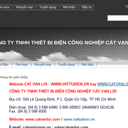
T
ìm mua
Khuyến mại
Tuyển dụng
Mời thầu
Đầu tư
G TY TNHH THIẾT BỊ ĐIỆN CÔNG NGHIỆP CÁT VẠN
o Bán
Tìm mua
Khuyến mại
Tuyển dụng
Mời thầu
hông tin giới thiệu
Website CAT VAN LOI :
WWW.VATTUDIEN.VN
hay
WWW.CATVANLO
CÔNG TY TNHH THIẾT BỊ ĐIỆN CÔNG NGHIỆP CÁT VẠN LỢI
Địa chỉ: 504 Lê Quang Định, P.1, Quận Gò Vấp, TP Hồ Chí Minh
Điện thoại: (84.8) 3 588 6496/ 3 895 6808/2 2464699/3 5014136
Fax: (84.8) 3 588 6505
Website:
www.catvanloi.com
/
www.vattudien.vn
E-mail:
catvanloivnn.vn
;
salescatvanloi.com