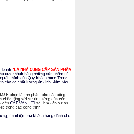
h doanh
"LÀ NHÀ CUNG CẤP SẢN PHẨM
 cho quý khách hàng những sản phẩm có
ăng tài chính của Quý khách hàng.Trong
n cậy do chất lượng ổn định, đảm bảo
u M&E chọn là sản phẩm cho các công
tin chắc rằng với sự tin tưởng của các
n viên
CÁT VẠN LỢI
sẽ đem đến sự an
ệp trong các công trình.
tưởng, tín nhiệm mà khách hàng dành cho
.