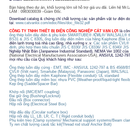
Bàn hàng theo dự án, khối lượng lớn sẽ hỗ trợ giá ưu đãi. Liên hệ Mr.
LÂM : 0983030039 –Giám Đốc.
Download catalog & chứng chỉ chất lượng các sản phẩm vật tư điện d
tại:
www.catvanloi.com/edoc/files/doc_file32.pdf
CÔNG TY TNHH THIẾT BỊ ĐIỆN CÔNG NGHIỆP CÁT VẠN LỢI
là côn
ống thép luồn dây điện & phụ kiện SMARTUBE® /
CVL
®/ WALSALL® th
BS31 & JIS C 8305
,
ống luồn dây điện mềm của hãng Kaiphone (Đài L
điện lạnh trong toà nhà cao tầng, nhà xưởng v..v.
Các sản phẩm CVL® đ
định, phù hợp theo tiêu chuẩn JIS C 8330/ JIS C8336/ JIS C 8340/ JI
Nghiệp Nhật Bản (Janpanese Industrial Standard), NEMA Ver 1
002 của 
(National Electrical Manufacturers Association-USA),
ANSI/UL 1242-797
mọi nhu cầu của Quý khách hàng như sau:
Ống thép luồn dây cứng - EMT, IMC - ANSI/UL 1242-797 & BS 4568/B
CVL® (Viêt nam), Smartube (Malaysia), Panasonic (Japan), WALSALL 
Ống thép luồn dây mềm Kaiphone (Flexible conduit)- UL standard
Ống thép luồn dây mềm bọc nhựa PVC (Weather-proof/liquid-tight flexib
Kẹp ống (Sadde/Spacer Bar)
Khớp nối (IMC/EMT coupling)
Đai giữ ống (Bushing/Locknut)
Đầu nối (Box connector)
Hộp nối ống (Electrical Steel Box)
Hộp đấu dây (Circular surface box)
Hộp nối dây LL, LB, LR, C, T ( Rigid conduit body)
Phụ kiện treo (Clamp systems/ Mechanical support systems/Beam cla
Ty ren chất lượng cao& tắc kê(Thread rod stud/ Anchor Bolt)