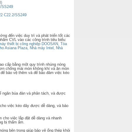
l)
2/SS249
C22 C22.2/SS249
ớng đến việc duy trì và phát triển tốt các
phẩm CVL vào các công trình tiêu biểu:
máy thiết bị công nghiệp DOOSAN, Tòa
ho Asiana Plaza, Nhà máy Intel, Nhà
 cấp bằng một quy trình nhúng nóng
 hơn chống mài mòn không khí và ăn mòn
 để bảo vệ thêm và để bảo đảm việc kéo
ể ngăn búa đàn và phân tách, và được
 cho việc kéo dây được dễ dàng, và bảo
 cho việc lắp đặt dễ dàng và nhanh
ng bị thấm ẩm.
óng bên trong giúp bảo vệ ống thép khỏi