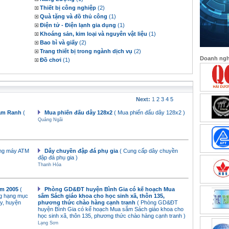
Thiết bị công nghiệp
(2)
Quà tặng và đồ thủ công
(1)
Điện tử - Điện lạnh gia dụng
(1)
Khoáng sản, kim loại và nguyên vật liệu
(1)
Bao bì và giấy
(2)
Trang thiết bị trong ngành dịch vụ
(2)
Doanh nghi
Đồ chơi
(1)
Next:
1
2
3
4
5
Cam Ranh
(
Mua phiến đấu dây 128x2
( Mua phiến đấu dây 128x2 )
Quảng Ngãi
rung máy ATM
Dây chuyền đập đá phụ gia
( Cung cấp dây chuyền
đập đá phụ gia )
Thanh Hóa
ăm 2005
(
Phòng GD&ĐT huyện Bình Gia có kế hoạch Mua
ng hạng mục
sắm Sách giáo khoa cho học sinh xã, thôn 135,
y, huyện
phương thức chào hàng cạnh tranh
( Phòng GD&ĐT
huyện Bình Gia có kế hoạch Mua sắm Sách giáo khoa cho
học sinh xã, thôn 135, phương thức chào hàng cạnh tranh )
Lạng Sơn