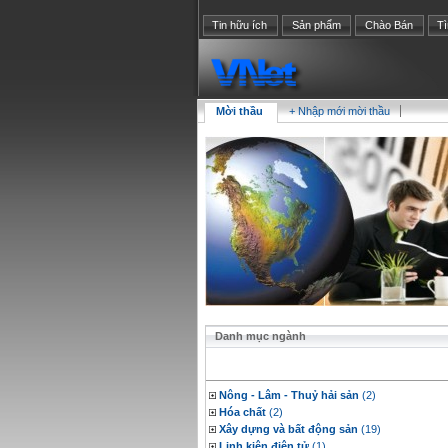
Tin hữu ích
Sản phẩm
Chào Bán
T
Mời thầu
+ Nhập mới mời thầu
Danh mục ngành
Nông - Lâm - Thuỷ hải sản
(2)
Hóa chất
(2)
Xây dựng và bất động sản
(19)
Linh kiện điện tử
(1)