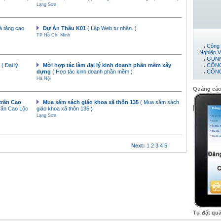
Lạng Sơn
uà tặng cao
Dự Án Thầu K01
( Lập Web tư nhân. )
TP Hồ Chí Minh
Công 
Nghiệp V
GUNN
CÔNG
g
( Đại lý
Mời hợp tác làm đại lý kinh doanh phần mềm xây
CÔNG
dựng
( Hợp tác kinh doanh phần mềm )
ĐẠT
Hà Nội
Máy 
Công 
Quảng cá
CTY 
CÔNG
trấn Cao
Mua sắm sách giáo khoa xã thôn 135
( Mua sắm sách
PHÁT
trấn Cao Lộc
giáo khoa xã thôn 135 )
CÔNG
Lạng Sơn
Công 
Công 
Công 
công t
CÔNG
Next:
1
2
3
4
5
Công
Công 
Công 
Công 
CÔNG
Công 
Tự đặt qu