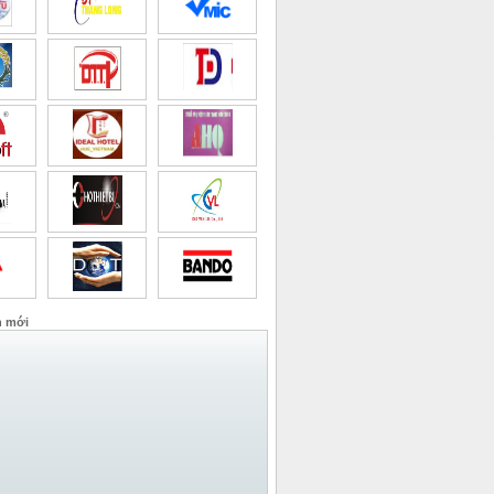
n mới