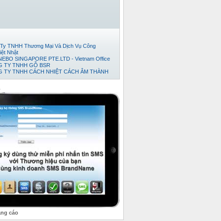
Ty TNHH Thương Mại Và Dịch Vụ Công
iệt Nhật
EBO SINGAPORE PTE.LTD - Vietnam Office
 TY TNHH GỖ BSR
 TY TNHH CÁCH NHIỆT CÁCH ÂM THÀNH
Đếm Tiền Huy Hoàng
ty cổ phần thương mại và phát triển thép Việt
o
TNHH TM-DV XUẤT NHẬP KHẨU TRÍ VIỆT.
 TY TNHH KỸ THUẬT TỰ ĐỘNG HƯNG
 TY TNHH NỘI THẤT ĐỒNG GIA PHÁT
ty TNHH Xuất Nhập Khẩu TH Tân Viễn Đông
Ty TNHH Pusico Việt Nam
Ty Cổ Phần Công Nghệ Intersys Toàn Cầu
y tnhh thương mai dịch vụ kỷ thuật thái anh tài
 TY TNHH XNK TMDV NGÔI SAO VIỆT
 Ty TNHH Khoa Học Xanh
ty TNHH XNK Quỳnh Thiên Phát
ty Cổ phần Kỹ thuật Ý Tưởng
Ty TNHH Phát Triển Dự Án Song Nam
 TY CỔ PHẦN BÊ TÔNG NHẸ ĐÀ NẴNG
ty Cổ Phần Bình Vinh
ảng cáo