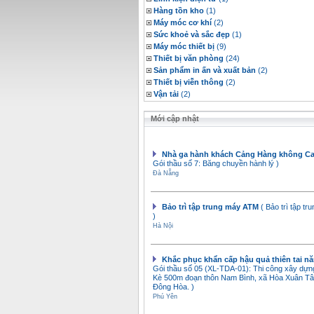
Hàng tồn kho
(1)
Máy móc cơ khí
(2)
Sức khoẻ và sắc đẹp
(1)
Máy móc thiết bị
(9)
Thiết bị văn phòng
(24)
Sản phẩm in ấn và xuất bản
(2)
Thiết bị viễn thông
(2)
Vận tải
(2)
Mới cập nhật
Nhà ga hành khách Cảng Hàng không 
Gói thầu số 7: Băng chuyền hành lý )
Đà Nẵng
Bảo trì tập trung máy ATM
( Bảo trì tập t
)
Hà Nội
Khắc phục khẩn cấp hậu quả thiên tai n
Gói thầu số 05 (XL-TDA-01): Thi công xây dự
Kè 500m đoạn thôn Nam Bình, xã Hòa Xuân Tâ
Ðông Hòa. )
Phú Yên