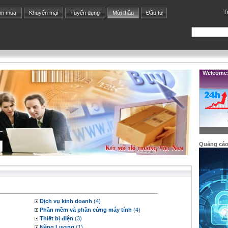
T
ìm mua
Khuyến mại
Tuyển dụng
Mời thầu
Đầu tư
Welcome: 
Quảng cá
Dịch vụ kinh doanh
(4)
Phần mềm và phần cứng máy tính
(4)
Thiết bị điện
(3)
Năng Lượng
(1)