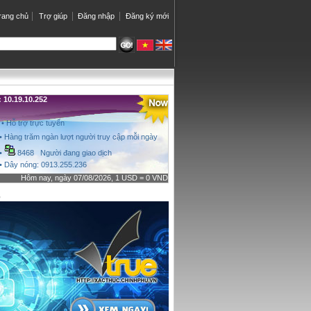
rang chủ
Trợ giúp
Đăng nhập
Đăng ký mới
10.19.10.252
• Hỗ trợ trực tuyến
• Hàng trăm ngàn lượt người truy cập mỗi ngày
•
8468 Người đang giao dịch
• Dây nóng: 0913.255.236
Hôm nay, ngày 07/08/2026, 1 USD = 0 VND
o