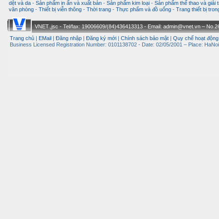
dệt và da
-
Sản phẩm in ấn và xuất bản
-
Sản phẩm kim loại
-
Sản phẩm thể thao và giải t
văn phòng
-
Thiết bị viễn thông
-
Thời trang
-
Thực phẩm và đồ uống
-
Trang thiết bị tro
VNET.,jsc - Tel/fax: 19006609/(84)436413313 - Email: admin@vnet.vn – No.26-
Trang chủ
|
EMail
|
Đăng nhập
|
Đăng ký mới
|
Chính sách bảo mật
|
Quy chế hoạt động
Business Licensed Registration Number: 0101138702 - Date: 02/05/2001 – Place: HaNoi