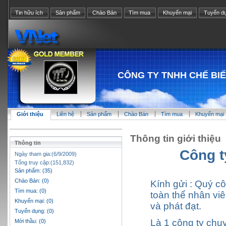
Tin hữu ích
Sản phẩm
Chào Bán
Tìm mua
Khuyến mại
Tuyển d
CÔNG TY TNHH CHẾ BI
Giới thiệu
Liên hệ
Sản phẩm
Chào Bán
Tìm mua
Khuyến mại
Thông tin giới thiệu
Thông tin
Công t
Ngày tham gia:(6/9/2009)
Tổng truy cập:(151,832)
Sản phẩm: (35)
Chào Bán: (0)
Kính gửi : Quý cô
Tìm mua: (0)
toàn thể nhân vi
Khuyến mại: (0)
và phát đạt.
Tuyển dụng: (0)
Là 1 công ty chu
Mời thầu: (0)