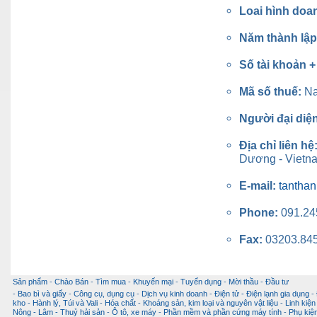
Loai hình doa
Năm thành lậ
Số tài khoản 
Mã số thuế:
N
Người đại diệ
Địa chỉ liên hệ
Dương - Vietn
E-mail:
tantha
Phone:
091.24
Fax:
03203.84
Sản phẩm
-
Chào Bán
-
Tìm mua
-
Khuyến mại
-
Tuyển dụng
-
Mời thầu
-
Đầu tư
-
Bao bì và giấy
-
Công cụ, dụng cụ
-
Dịch vụ kinh doanh
-
Điện tử - Điện lạnh gia dụng
-
kho
-
Hành lý, Túi và Vali
-
Hóa chất
-
Khoáng sản, kim loại và nguyên vật liệu
-
Linh kiện
Nông - Lâm - Thuỷ hải sản
-
Ô tô, xe máy
-
Phần mềm và phần cứng máy tính
-
Phụ kiện