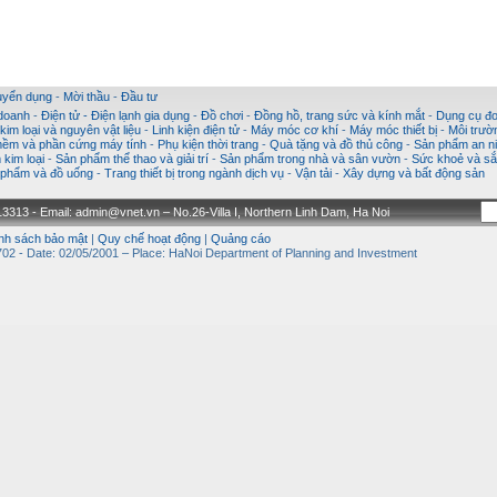
uyển dụng
-
Mời thầu
-
Đầu tư
 doanh
-
Điện tử - Điện lạnh gia dụng
-
Đồ chơi
-
Đồng hồ, trang sức và kính mắt
-
Dụng cụ đo
im loại và nguyên vật liệu
-
Linh kiện điện tử
-
Máy móc cơ khí
-
Máy móc thiết bị
-
Môi trườ
ềm và phần cứng máy tính
-
Phụ kiện thời trang
-
Quà tặng và đồ thủ công
-
Sản phẩm an ni
kim loại
-
Sản phẩm thể thao và giải trí
-
Sản phẩm trong nhà và sân vườn
-
Sức khoẻ và sắ
phẩm và đồ uống
-
Trang thiết bị trong ngành dịch vụ
-
Vận tải
-
Xây dựng và bất động sản
3313 - Email: admin@vnet.vn – No.26-Villa I, Northern Linh Dam, Ha Noi
nh sách bảo mật
|
Quy chế hoạt động
|
Quảng cáo
02 - Date: 02/05/2001 – Place: HaNoi Department of Planning and Investment