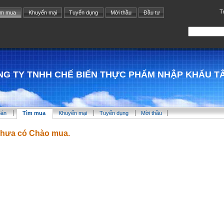
T
ìm mua
Khuyến mại
Tuyển dụng
Mời thầu
Đầu tư
NG TY TNHH CHẾ BIẾN THỰC PHẨM NHẬP KHẨU T
Bán
Tìm mua
Khuyến mại
Tuyển dụng
Mời thầu
hưa có Chào mua.