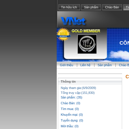
Tin hữu ích
Sản phẩm
Chào Bán
T
CÔ
Giới thiệu
Liên hệ
Sản phẩm
Chào 
C
Thông tin
Ngày tham gia:(6/9/2009)
Tổng truy cập:(151,830)
Sản phẩm: (35)
Chào Bán: (0)
Tìm mua: (0)
Khuyến mại: (0)
Tuyển dụng: (0)
Mời thầu: (0)