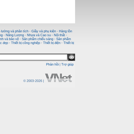
 lường và phân tích
-
Giầy và phụ kiện
-
Hàng tồn
ng
-
Năng Lượng
-
Nhựa và Cao su
-
Nội thất
-
nh và bảo vệ
-
Sản phẩm chiếu sáng
-
Sản phẩm
c đẹp
-
Thiết bị công nghiệp
-
Thiết bị điện
-
Thiết bị
Phản hồi
|
Trợ giúp
© 2003-2026 |