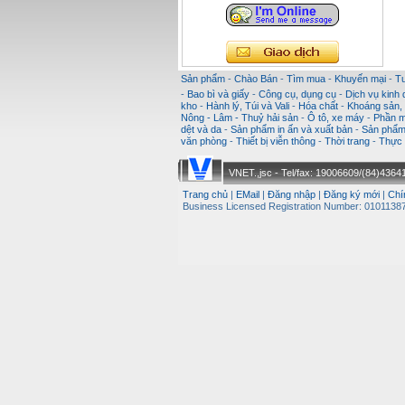
Sản phẩm
-
Chào Bán
-
Tìm mua
-
Khuyến mại
-
T
-
Bao bì và giấy
-
Công cụ, dụng cụ
-
Dịch vụ kinh
kho
-
Hành lý, Túi và Vali
-
Hóa chất
-
Khoáng sản, k
Nông - Lâm - Thuỷ hải sản
-
Ô tô, xe máy
-
Phần m
dệt và da
-
Sản phẩm in ấn và xuất bản
-
Sản phẩm 
văn phòng
-
Thiết bị viễn thông
-
Thời trang
-
Thực 
VNET.,jsc - Tel/fax: 19006609/(84)43641
Trang chủ
|
EMail
|
Đăng nhập
|
Đăng ký mới
|
Chí
Business Licensed Registration Number: 01011387