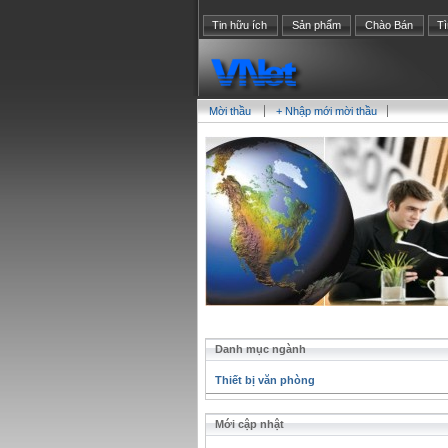
Tin hữu ích
Sản phẩm
Chào Bán
T
Mời thầu
+ Nhập mới mời thầu
Danh mục ngành
Thiết bị văn phòng
Mới cập nhật