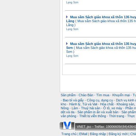
Lạng Sơn
Mua sắm Sách giáo khoa xã thôn 135 hu
Lãng
( Mua sắm Sách giáo khoa xã thôn 135 
Lãng )
Lạng Sơn
Mua sắm Sách giáo khoa xã thôn 135 hu
Sơn
( Mua sắm Sách giáo khoa xã thôn 135 h
Sơn )
Lạng Sơn
Sản phẩm
-
Chào Bán
-
Tìm mua
-
Khuyến mại
-
T
-
Bao bì và giấy
-
Công cụ, dụng cụ
-
Dịch vụ kinh
kho
-
Hành lý, Túi và Vali
-
Hóa chất
-
Khoáng sản, k
Nông - Lâm - Thuỷ hải sản
-
Ô tô, xe máy
-
Phần m
dệt và da
-
Sản phẩm in ấn và xuất bản
-
Sản phẩm 
văn phòng
-
Thiết bị viễn thông
-
Thời trang
-
Thực 
VNET.,jsc - Tel/fax: 19006609/(84)43641
Trang chủ
|
EMail
|
Đăng nhập
|
Đăng ký mới
|
Chí