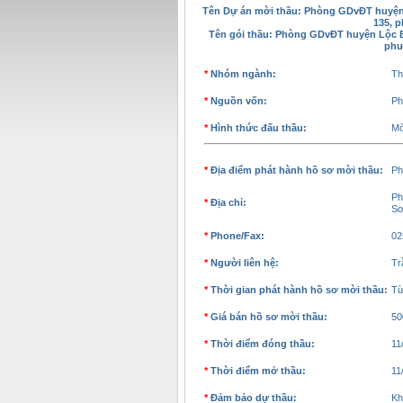
Tên Dự án mời thầu: Phòng GDvĐT huyện 
135, 
Tên gói thầu:
Phòng GDvĐT huyện Lộc Bìn
phư
*
Nhóm ngành:
Th
*
Nguồn vốn:
Ph
*
Hình thức đấu thầu:
Mờ
*
Địa điểm phát hành hồ sơ mời thầu:
Ph
Ph
*
Địa chỉ:
S
*
Phone/Fax:
02
*
Người liên hệ:
Tr
*
Thời gian phát hành hồ sơ mời thầu:
Từ
*
Giá bán hồ sơ mời thầu:
50
*
Thời điểm đóng thầu:
11
*
Thời điểm mở thầu:
11
*
Đảm bảo dự thầu:
Kh