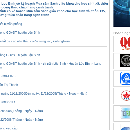
Lộc Bình có kế hoạch Mua sắm Sách giáo khoa cho học sinh xã, thôn
phương thức chào hàng cạnh tranh
h có kế hoạch Mua sắm Sách giáo khoa cho học sinh xã, thôn 135,
ơng thức chào hàng cạnh tranh
iết bị văn phòng
òng GDvĐT huyện Lộc Bình
Doanh nghi
i tất cả các nhà thầu có đủ năng lực, kinh nghiệm
òng GDvĐT huyện Lộc Bình
òng GDvĐT huyện Lộc Bình - thị trấn Lộc Bình - Huyện Lộc Bình - Lạng
ơn
5 3841 075
ần Thị Thanh
 ngày: 11/19/2008Đến ngày: 11/22/2008(Tháng - Ngày - Năm)
0.000 VND
/28/2008(Tháng - Ngày - Năm)
/22/2008(Tháng - Ngày - Năm)
ông yêu cầu