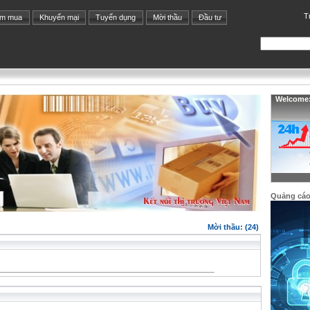
T
ìm mua
Khuyến mại
Tuyển dụng
Mời thầu
Đầu tư
Welcome: 
Quảng cá
Mời thầu: (24)