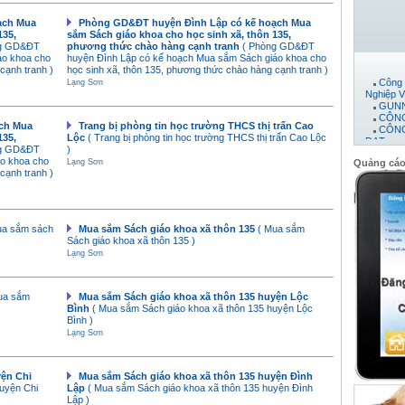
ạch Mua
Phòng GD&ĐT huyện Đình Lập có kế hoạch Mua
135,
sắm Sách giáo khoa cho học sinh xã, thôn 135,
ng GD&ĐT
phương thức chào hàng cạnh tranh
( Phòng GD&ĐT
áo khoa cho
huyện Đình Lập có kế hoạch Mua sắm Sách giáo khoa cho
cạnh tranh )
học sinh xã, thôn 135, phương thức chào hàng cạnh tranh )
Công 
Lạng Sơn
Nghiệp V
GUNN
CÔNG
CÔNG
ch Mua
Trang bị phòng tin học trường THCS thị trấn Cao
ĐẠT
135,
Lộc
( Trang bị phòng tin học trường THCS thị trấn Cao Lộc
Máy 
ng GD&ĐT
)
Công 
áo khoa cho
Lạng Sơn
Quảng cá
CTY 
cạnh tranh )
CÔNG
PHÁT
CÔNG
Công 
Công 
ua sắm sách
Mua sắm Sách giáo khoa xã thôn 135
( Mua sắm
Công 
Sách giáo khoa xã thôn 135 )
công t
Lạng Sơn
CÔNG
Công
Công 
ua sắm
Mua sắm Sách giáo khoa xã thôn 135 huyện Lộc
Công 
Bình
( Mua sắm Sách giáo khoa xã thôn 135 huyện Lộc
Công 
Bình )
CÔNG
Lạng Sơn
Công 
yện Chi
Mua sắm Sách giáo khoa xã thôn 135 huyện Đình
uyện Chi
Lập
( Mua sắm Sách giáo khoa xã thôn 135 huyện Đình
Lập )