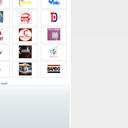
n mới