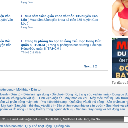
Lạng Sơn
yện Văn
Mua sắm Sách giáo khoa xã thôn 135 huyện Cao
huyện Văn
Lộc
( Mua sắm Sách giáo khoa xã thôn 135 huyện Cao
Lộc )
Lạng Sơn
yện Bắc
Trang bị phòng tin học trường Tiểu học Hồng Đức
uyện Bắc
quận 8, TP.HCM
( Trang bị phòng tin học trường Tiểu học
Hồng Đức quận 8, TP.HCM )
TP Hồ Chí Minh
Next:
1
2
Tự đặt qu
uyển dụng
-
Mời thầu
-
Đầu tư
 doanh
-
Điện tử - Điện lạnh gia dụng
-
Đồ chơi
-
Đồng hồ, trang sức và kính mắt
-
Dụng cụ đo
im loại và nguyên vật liệu
-
Linh kiện điện tử
-
Máy móc cơ khí
-
Máy móc thiết bị
-
Môi trườ
ềm và phần cứng máy tính
-
Phụ kiện thời trang
-
Quà tặng và đồ thủ công
-
Sản phẩm an ni
kim loại
-
Sản phẩm thể thao và giải trí
-
Sản phẩm trong nhà và sân vườn
-
Sức khoẻ và sắ
phẩm và đồ uống
-
Trang thiết bị trong ngành dịch vụ
-
Vận tải
-
Xây dựng và bất động sản
3313 - Email: admin@vnet.vn – No.26-Villa I, Northern Linh Dam, Ha Noi
nh sách bảo mật
|
Quy chế hoạt động
|
Quảng cáo