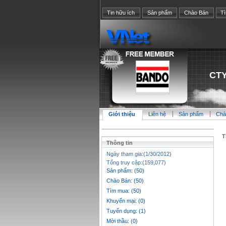
Tin hữu ích
Sản phẩm
Chào Bán
T
CTY
Giới thiệu
Liên hệ
Sản phẩm
Chà
T
Thông tin
Ngày tham gia:(1/30/2012)
Tổng truy cập:(159,077)
Sản phẩm: (50)
Chào Bán: (50)
Tìm mua: (50)
Khuyến mại: (0)
Tuyển dụng: (1)
Mời thầu: (0)