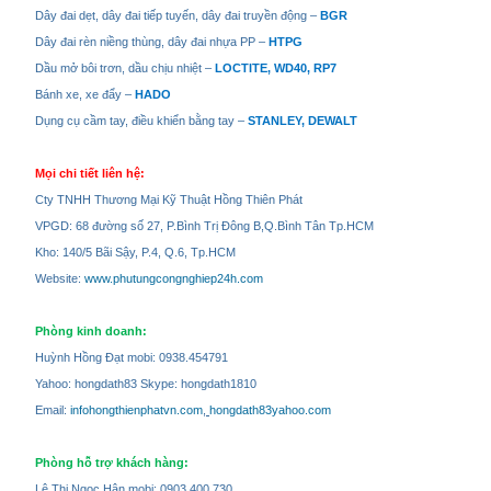
Dây đai dẹt, dây đai tiếp tuyến, dây đai truyền động –
BGR
Dây đai rèn niềng thùng, dây đai nhựa PP –
HTPG
Dầu mở bôi trơn, dầu chịu nhiệt –
LOCTITE, WD40, RP7
Bánh xe, xe đẩy –
HADO
Dụng cụ cầm tay, điều khiển bằng tay –
STANLEY, DEWALT
Mọi chi tiết liên hệ:
Cty TNHH Thương Mại Kỹ Thuật Hồng Thiên Phát
VPGD: 68 đường số 27, P.Bình Trị Đông B,Q.Bình Tân Tp.HCM
Kho: 140/5 Bãi Sậy, P.4, Q.6, Tp.HCM
Website:
www.phutungcongnghiep24h.com
Phòng kinh doanh:
Huỳnh Hồng Đạt mobi: 0938.454791
Yahoo: hongdath83 Skype: hongdath1810
Email:
infohongthienphatvn.com
,
hongdath83yahoo.com
Phòng hỗ trợ khách hàng:
Lê Thị Ngọc Hân mobi: 0903.400.730