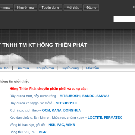
T
ìm mua
Khuyến mại
Tuyển dụng
Mời thầu
Đầu tư
 TNHH TM KT HỒNG THIÊN PHÁT
o Bán
Tìm mua
Khuyến mại
Tuyển dụng
Mời thầu
hông tin giới thiệu
Hồng Thiên Phát chuyên phân phối và cung cấp:
Dây curoa trơn, dây curoa răng –
MITSUBOSHI, BANDO, SANWU
Dây curoa xe tayga, xe môtô –
MITSUBOSHI
Xích inox, xích thép –
OCM, KANA, DONGHUA
Keo dán gioăng, làm kín ren, khóa ren, chống xoay –
LOCTITE, PERMATEX
Vòng bi, bạc đạn, gối đỡ –
NSK, FAG, VSKB
Băng tải PVC, PU –
BGR