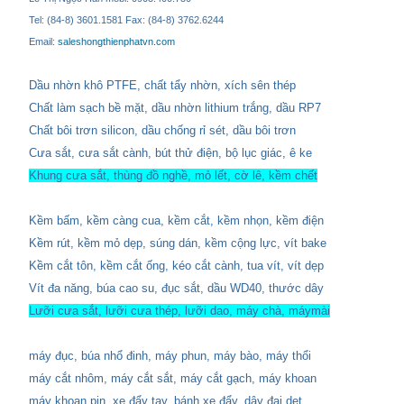
Tel: (84-8) 3601.1581 Fax: (84-8) 3762.6244
Email:
saleshongthienphatvn.com
Dầu nhờn khô PTFE, chất tẩy nhờn, xích sên thép
Chất làm sạch bề mặt, dầu nhờn lithium trắng, dầu RP7
Chất bôi trơn silicon, dầu chống rỉ sét, dầu bôi trơn
Cưa sắt, cưa sắt cành, bút thử điện, bộ lục giác, ê ke
Khung cưa sắt, thùng đồ nghề, mỏ lết, cờ lê, kềm chết
Kềm bấm, kềm càng cua, kềm cắt, kềm nhọn, kềm điện
Kềm rút, kềm mỏ dẹp, súng dán, kềm cộng lực, vít bake
Kềm cắt tôn, kềm cắt ống, kéo cắt cành, tua vít, vít dẹp
Vít đa năng, búa cao su, đục sắt, dầu WD40, thước dây
Lưỡi cưa sắt, lưỡi cưa thép, lưỡi dao, máy chà, máymài
máy đục, búa nhổ đinh, máy phun, máy bào, máy thổi
máy cắt nhôm, máy cắt sắt, máy cắt gạch, máy khoan
máy khoan pin, xe đẩy tay, bánh xe đẩy, dây đai dẹt