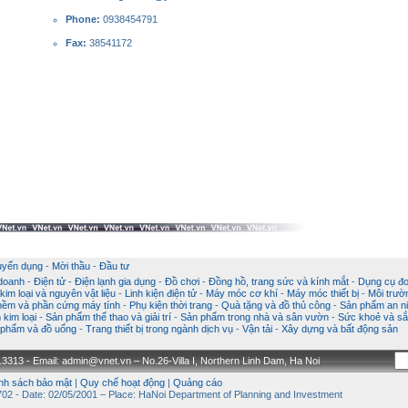
Phone:
0938454791
Fax:
38541172
uyển dụng
-
Mời thầu
-
Đầu tư
 doanh
-
Điện tử - Điện lạnh gia dụng
-
Đồ chơi
-
Đồng hồ, trang sức và kính mắt
-
Dụng cụ đo
im loại và nguyên vật liệu
-
Linh kiện điện tử
-
Máy móc cơ khí
-
Máy móc thiết bị
-
Môi trườ
ềm và phần cứng máy tính
-
Phụ kiện thời trang
-
Quà tặng và đồ thủ công
-
Sản phẩm an ni
kim loại
-
Sản phẩm thể thao và giải trí
-
Sản phẩm trong nhà và sân vườn
-
Sức khoẻ và sắ
phẩm và đồ uống
-
Trang thiết bị trong ngành dịch vụ
-
Vận tải
-
Xây dựng và bất động sản
3313 - Email: admin@vnet.vn – No.26-Villa I, Northern Linh Dam, Ha Noi
nh sách bảo mật
|
Quy chế hoạt động
|
Quảng cáo
02 - Date: 02/05/2001 – Place: HaNoi Department of Planning and Investment