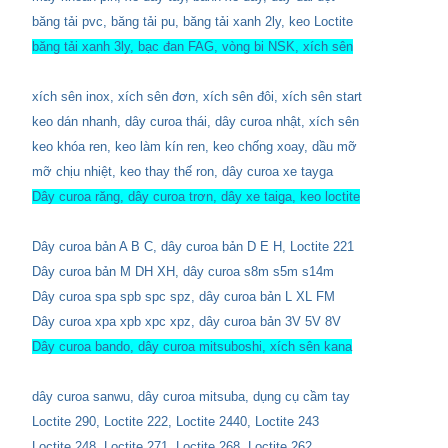
băng tải pvc, băng tải pu, băng tải xanh 2ly, keo Loctite
băng tải xanh 3ly, bạc đan FAG, vòng bi NSK, xích sên
xích sên inox, xích sên đơn, xích sên đôi, xích sên start
keo dán nhanh, dây curoa thái, dây curoa nhật, xích sên
keo khóa ren, keo làm kín ren, keo chống xoay, dầu mỡ
mỡ chịu nhiệt, keo thay thế ron, dây curoa xe tayga
Dây curoa răng, dây curoa trơn, dây xe taiga, keo loctite
Dây curoa bản A B C, dây curoa bản D E H, Loctite 221
Dây curoa bản M DH XH, dây curoa s8m s5m s14m
Dây curoa spa spb spc spz, dây curoa bản L XL FM
Dây curoa xpa xpb xpc xpz, dây curoa bản 3V 5V 8V
Dây curoa bando, dây curoa mitsuboshi, xích sên kana
dây curoa sanwu, dây curoa mitsuba, dụng cụ cầm tay
Loctite 290, Loctite 222, Loctite 2440, Loctite 243
Loctite 248, Loctite 271, Loctite 268, Loctite 262