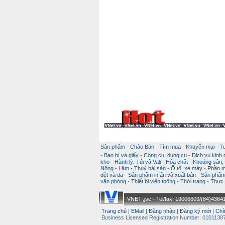
Sản phẩm
-
Chào Bán
-
Tìm mua
-
Khuyến mại
-
T
-
Bao bì và giấy
-
Công cụ, dụng cụ
-
Dịch vụ kinh
kho
-
Hành lý, Túi và Vali
-
Hóa chất
-
Khoáng sản, k
Nông - Lâm - Thuỷ hải sản
-
Ô tô, xe máy
-
Phần m
dệt và da
-
Sản phẩm in ấn và xuất bản
-
Sản phẩm 
văn phòng
-
Thiết bị viễn thông
-
Thời trang
-
Thực 
VNET.,jsc - Tel/fax: 19006609/(84)43641
Trang chủ
|
EMail
|
Đăng nhập
|
Đăng ký mới
|
Chí
Business Licensed Registration Number: 01011387