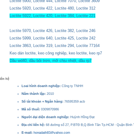
Loctite 5900, Loctite 444,
Locitte 7070
, Loctite 3609
Loctite 5920, Loctite 422, Loctite 480, Loctite 312
Loctite 5922, Loctite 420, Loctite 384, Loctite 221
Loctite 5970, Loctite 426, Loctite 382, Loctite 246
Loctite 5999, Loctite 640, Loctite 425, Loctite 242
Loctite 3863, Loctite 319, Loctite 294,
Loctite 77164
Keo dán loctite, keo công nghiệp, keo loctite, keo rp7
Dầu wd40, dầu bôi trơn, mỡ chịu nhiệt, dầu rp7
iên hệ
Loai hình doanh nghiệp:
Công ty TNHH
Năm thành lập:
2010
Số tài khoản + Ngân hàng:
76595359 acb
Mã số thuế:
0309870986
Người đại diện doanh nghiệp:
Huỳnh Hồng Đạt
Địa chỉ liên hệ:
68 đường số 27, P.BTĐ B,Q.Bình Tân Tp.HCM - Quận Bình T
E-mail:
hongdath83@yahoo.com