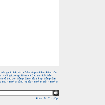
 lường và phân tích
-
Giầy và phụ kiện
-
Hàng tồn
ng
-
Năng Lượng
-
Nhựa và Cao su
-
Nội thất
-
nh và bảo vệ
-
Sản phẩm chiếu sáng
-
Sản phẩm
c đẹp
-
Thiết bị công nghiệp
-
Thiết bị điện
-
Thiết bị
Phản hồi
|
Trợ giúp