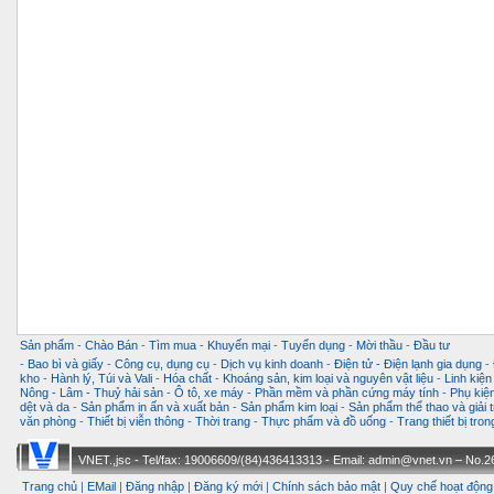
Sản phẩm
-
Chào Bán
-
Tìm mua
-
Khuyến mại
-
Tuyển dụng
-
Mời thầu
-
Đầu tư
-
Bao bì và giấy
-
Công cụ, dụng cụ
-
Dịch vụ kinh doanh
-
Điện tử - Điện lạnh gia dụng
-
kho
-
Hành lý, Túi và Vali
-
Hóa chất
-
Khoáng sản, kim loại và nguyên vật liệu
-
Linh kiện
Nông - Lâm - Thuỷ hải sản
-
Ô tô, xe máy
-
Phần mềm và phần cứng máy tính
-
Phụ kiện
dệt và da
-
Sản phẩm in ấn và xuất bản
-
Sản phẩm kim loại
-
Sản phẩm thể thao và giải t
văn phòng
-
Thiết bị viễn thông
-
Thời trang
-
Thực phẩm và đồ uống
-
Trang thiết bị tro
VNET.,jsc - Tel/fax: 19006609/(84)436413313 - Email: admin@vnet.vn – No.26-
Trang chủ
|
EMail
|
Đăng nhập
|
Đăng ký mới
|
Chính sách bảo mật
|
Quy chế hoạt động