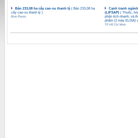
Bán 233,08 ha cây cao-su thanh lý
( Bán 233,08 ha
Cạnh tranh ngành
cây cao-su thanh lý )
(LIFSAP)
( Thuốc, hó
phân tích nhanh; và th
Bình Phước
phẩm (2 máy ELISA) c
TP Hồ Chí Minh