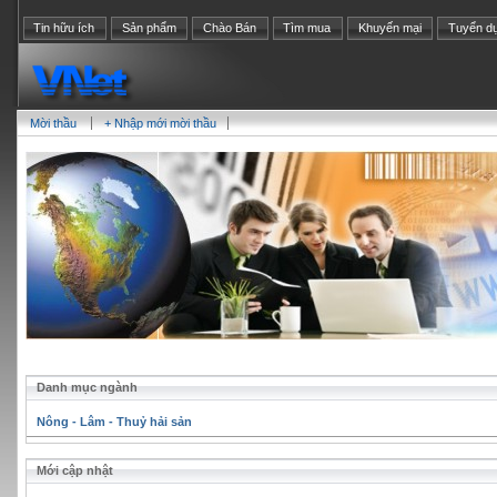
Tin hữu ích
Sản phẩm
Chào Bán
Tìm mua
Khuyến mại
Tuyển d
Mời thầu
+ Nhập mới mời thầu
Danh mục ngành
Nông - Lâm - Thuỷ hải sản
Mới cập nhật