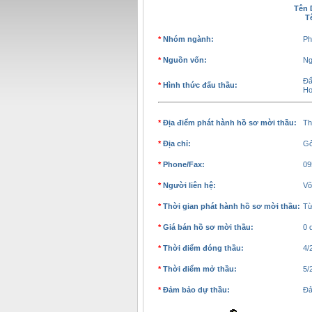
Tên 
T
*
Nhóm ngành:
Ph
*
Nguồn vốn:
Ng
Đấ
*
Hình thức đấu thầu:
Ho
*
Địa điểm phát hành hồ sơ mời thầu:
Th
*
Địa chỉ:
Gở
*
Phone/Fax:
09
*
Người liên hệ:
Võ
*
Thời gian phát hành hồ sơ mời thầu:
Từ
*
Giá bán hồ sơ mời thầu:
0 
*
Thời điểm đóng thầu:
4/
*
Thời điểm mở thầu:
5/
*
Đảm bảo dự thầu:
Đả