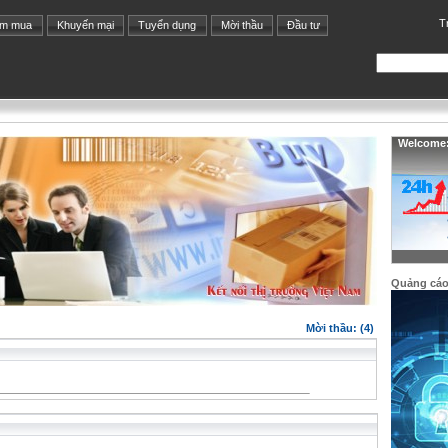
T
ìm mua
Khuyến mại
Tuyển dụng
Mời thầu
Đầu tư
Welcome: 
Quảng cá
Mời thầu: (4)