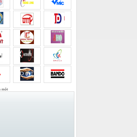
n mới