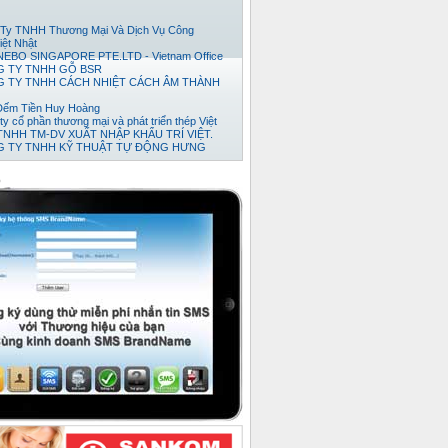
Ty TNHH Thương Mại Và Dịch Vụ Công
iệt Nhật
EBO SINGAPORE PTE.LTD - Vietnam Office
 TY TNHH GỖ BSR
 TY TNHH CÁCH NHIỆT CÁCH ÂM THÀNH
Đếm Tiền Huy Hoàng
ty cổ phần thương mại và phát triển thép Việt
TNHH TM-DV XUẤT NHẬP KHẨU TRÍ VIỆT.
 TY TNHH KỸ THUẬT TỰ ĐỘNG HƯNG
 TY TNHH NỘI THẤT ĐỒNG GIA PHÁT
ty TNHH Xuất Nhập Khẩu TH Tân Viễn Đông
o
Ty TNHH Pusico Việt Nam
Ty Cổ Phần Công Nghệ Intersys Toàn Cầu
y tnhh thương mai dịch vụ kỷ thuật thái anh tài
 TY TNHH XNK TMDV NGÔI SAO VIỆT
 Ty TNHH Khoa Học Xanh
ty TNHH XNK Quỳnh Thiên Phát
ty Cổ phần Kỹ thuật Ý Tưởng
Ty TNHH Phát Triển Dự Án Song Nam
 TY CỔ PHẦN BÊ TÔNG NHẸ ĐÀ NẴNG
ty Cổ Phần Bình Vinh