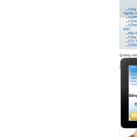
Công 
Nghiệp V
GUNN
CÔNG
CÔNG
ĐẠT
Máy 
Công 
CTY 
CÔNG
PHÁT
CÔNG
Công 
Quảng cá
Công 
Công 
công t
CÔNG
Công
Công 
Công 
Công 
CÔNG
Công 