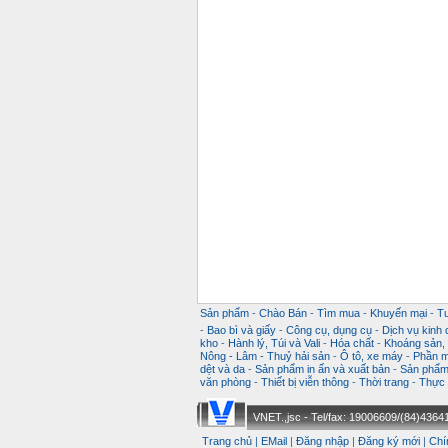
Sản phẩm
-
Chào Bán
-
Tìm mua
-
Khuyến mại
-
T
-
Bao bì và giấy
-
Công cụ, dụng cụ
-
Dịch vụ kinh
kho
-
Hành lý, Túi và Vali
-
Hóa chất
-
Khoáng sản, k
Nông - Lâm - Thuỷ hải sản
-
Ô tô, xe máy
-
Phần m
dệt và da
-
Sản phẩm in ấn và xuất bản
-
Sản phẩm 
văn phòng
-
Thiết bị viễn thông
-
Thời trang
-
Thực 
VNET.,jsc - Tel/fax: 19006609/(84)43641
Trang chủ
|
EMail
|
Đăng nhập
|
Đăng ký mới
|
Chí