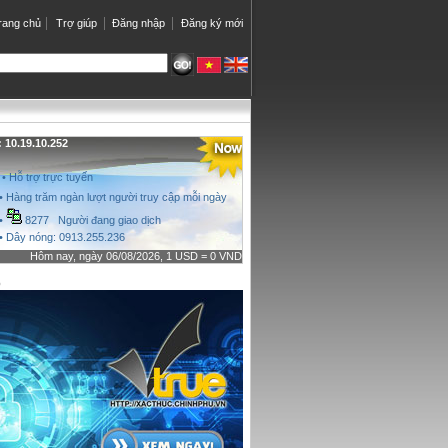
rang chủ
Trợ giúp
Đăng nhập
Đăng ký mới
10.19.10.252
• Hỗ trợ trực tuyến
• Hàng trăm ngàn lượt người truy cập mỗi ngày
•
8277 Người đang giao dịch
• Dây nóng: 0913.255.236
Hôm nay, ngày 06/08/2026, 1 USD = 0 VND
o