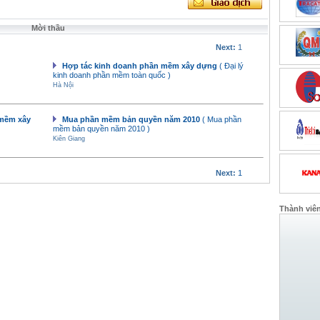
Mời thầu
Next:
1
Hợp tác kinh doanh phần mềm xây dựng
( Đại lý
kinh doanh phần mềm toàn quốc )
Hà Nội
 mềm xây
Mua phần mềm bản quyền năm 2010
( Mua phần
mềm bản quyền năm 2010 )
Kiên Giang
Next:
1
Thành viê