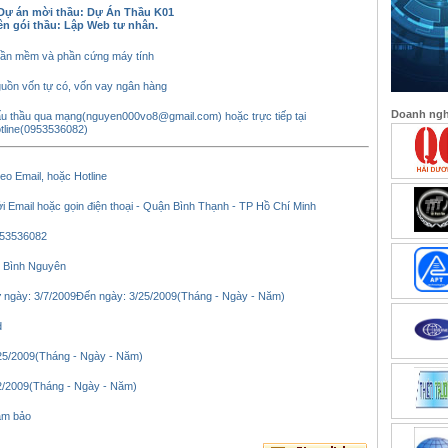
Dự án mời thầu: Dự Án Thầu K01
ên gói thầu:
Lập Web tư nhân.
ần mềm và phần cứng máy tính
uồn vốn tự có, vốn vay ngân hàng
Doanh nghi
u thầu qua mạng(nguyen000vo8@gmail.com) hoặc trực tiếp tại
tline(0953536082)
eo Email, hoặc Hotline
i Email hoặc gọin điện thoại - Quận Bình Thạnh - TP Hồ Chí Minh
53536082
 Bình Nguyên
 ngày: 3/7/2009Đến ngày: 3/25/2009(Tháng - Ngày - Năm)
d
25/2009(Tháng - Ngày - Năm)
2/2009(Tháng - Ngày - Năm)
m bảo