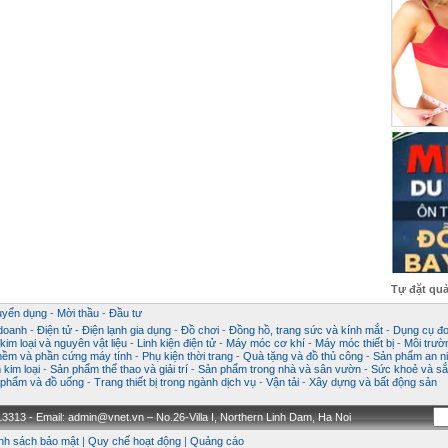
Tự đặt qu
uyển dụng
-
Mời thầu
-
Đầu tư
 doanh
-
Điện tử - Điện lạnh gia dụng
-
Đồ chơi
-
Đồng hồ, trang sức và kính mắt
-
Dụng cụ đo
im loại và nguyên vật liệu
-
Linh kiện điện tử
-
Máy móc cơ khí
-
Máy móc thiết bị
-
Môi trườ
ềm và phần cứng máy tính
-
Phụ kiện thời trang
-
Quà tặng và đồ thủ công
-
Sản phẩm an ni
kim loại
-
Sản phẩm thể thao và giải trí
-
Sản phẩm trong nhà và sân vườn
-
Sức khoẻ và sắ
phẩm và đồ uống
-
Trang thiết bị trong ngành dịch vụ
-
Vận tải
-
Xây dựng và bất động sản
3313 - Email: admin@vnet.vn – No.26-Villa I, Northern Linh Dam, Ha Noi
nh sách bảo mật
|
Quy chế hoạt động
|
Quảng cáo