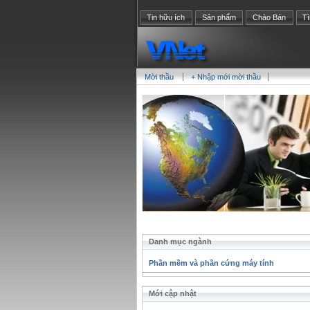
Tin hữu ích
Sản phẩm
Chào Bán
T
Mời thầu
+ Nhập mới mời thầu
Danh mục ngành
Phần mềm và phần cứng máy tính
Mới cập nhật