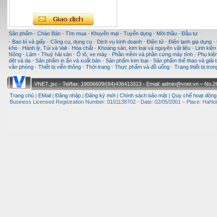
Sản phẩm
-
Chào Bán
-
Tìm mua
-
Khuyến mại
-
Tuyển dụng
-
Mời thầu
-
Đầu tư
-
Bao bì và giấy
-
Công cụ, dụng cụ
-
Dịch vụ kinh doanh
-
Điện tử - Điện lạnh gia dụng
-
kho
-
Hành lý, Túi và Vali
-
Hóa chất
-
Khoáng sản, kim loại và nguyên vật liệu
-
Linh kiện
Nông - Lâm - Thuỷ hải sản
-
Ô tô, xe máy
-
Phần mềm và phần cứng máy tính
-
Phụ kiện
dệt và da
-
Sản phẩm in ấn và xuất bản
-
Sản phẩm kim loại
-
Sản phẩm thể thao và giải t
văn phòng
-
Thiết bị viễn thông
-
Thời trang
-
Thực phẩm và đồ uống
-
Trang thiết bị tro
VNET.,jsc - Tel/fax: 19006609/(84)436413313 - Email: admin@vnet.vn – No.26-
Trang chủ
|
EMail
|
Đăng nhập
|
Đăng ký mới
|
Chính sách bảo mật
|
Quy chế hoạt động
Business Licensed Registration Number: 0101138702 - Date: 02/05/2001 – Place: HaNoi