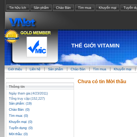
Tin hữu ích
Sản phẩm
Chào Bán
Tìm mua
Khuyến mại
Tuyển d
THẾ GIỚI VITAMIN
Giới thiệu
Liên hệ
Sản phẩm
Chào Bán
Tìm mua
Khuyến mại
Chưa có tin Mời thầu
Thông tin
Ngày tham gia:(4/23/2011)
Tổng truy cập:(152,227)
Sản phẩm: (19)
Chào Bán: (0)
Tìm mua: (0)
Khuyến mại: (0)
Tuyển dụng: (0)
Mời thầu: (0)