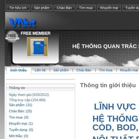
Tin hữu ích
Sản phẩm
Chào Bán
Tìm mua
Khuyến mại
Tuyển d
HỆ THỐNG QUAN TRẮC 
Giới thiệu
Liên hệ
Sản phẩm
Chào Bán
Tìm mua
Khuyến mại
Thông tin giới thiệu
Thông tin
Ngày tham gia:(3/20/2012)
Tổng truy cập:(154,466)
LĨNH VỰC
Sản phẩm: (31)
Chào Bán: (25)
HỆ THỐNG
Tìm mua: (0)
Khuyến mại: (1)
COD, BOD,
Tuyển dụng: (0)
Mời thầu: (0)