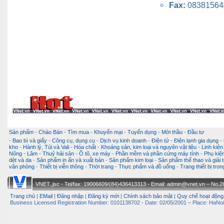
Fax:
08381564
Sản phẩm
-
Chào Bán
-
Tìm mua
-
Khuyến mại
-
Tuyển dụng
-
Mời thầu
-
Đầu tư
-
Bao bì và giấy
-
Công cụ, dụng cụ
-
Dịch vụ kinh doanh
-
Điện tử - Điện lạnh gia dụng
-
kho
-
Hành lý, Túi và Vali
-
Hóa chất
-
Khoáng sản, kim loại và nguyên vật liệu
-
Linh kiện
Nông - Lâm - Thuỷ hải sản
-
Ô tô, xe máy
-
Phần mềm và phần cứng máy tính
-
Phụ kiện
dệt và da
-
Sản phẩm in ấn và xuất bản
-
Sản phẩm kim loại
-
Sản phẩm thể thao và giải t
văn phòng
-
Thiết bị viễn thông
-
Thời trang
-
Thực phẩm và đồ uống
-
Trang thiết bị tro
VNET.,jsc - Tel/fax: 19006609/(84)436413313 - Email: admin@vnet.vn – No.26-
Trang chủ
|
EMail
|
Đăng nhập
|
Đăng ký mới
|
Chính sách bảo mật
|
Quy chế hoạt động
Business Licensed Registration Number: 0101138702 - Date: 02/05/2001 – Place: HaNoi