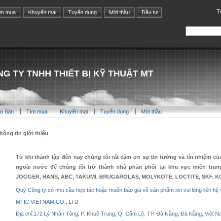
T
ìm mua
Khuyến mại
Tuyển dụng
Mời thầu
Đầu tư
G TY TNHH THIẾT BỊ KỸ THUẬT MT
o Bán
Tìm mua
Khuyến mại
Tuyển dụng
Mời thầu
hông tin giới thiệu
Từ khi thành lập đến nay chúng tôi rất cảm ơn sự tin tưởng và tín nhiệm c
ngoài nước để chúng tôi trở thành nhà phân phối tại khu vực miền trun
JOGGER, HANS, ABC, TAKUMI, BRUGAROLAS, MOLYKOTE, LOCTITE, SKF, 
Quý Công ty có nhu cầu hợp tác hoặc muốn báo giá về sản phẩm xin vui lòng liên hệ v
MTIC VIETNAM CO., LTD
Địa chỉ:172 Lý Nhân Tông, P. Khuê Trung, Q. Cẩm Lệ, TP. Đà Nẵng, Đà Nẵng, Việt N