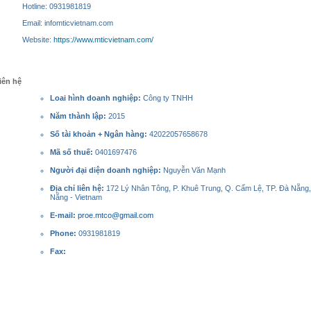
Hotline: 0931981819
Email: infomticvietnam.com
Website:
https://www.mticvietnam.com/
iên hệ
Loai hình doanh nghiệp:
Công ty TNHH
Năm thành lập:
2015
Số tài khoản + Ngân hàng:
42022057658678
Mã số thuế:
0401697476
Người đại diện doanh nghiệp:
Nguyễn Văn Mạnh
Địa chỉ liên hệ:
172 Lý Nhân Tông, P. Khuê Trung, Q. Cẩm Lệ, TP. Đà Nẵng,
Nẵng - Vietnam
E-mail:
proe.mtco@gmail.com
Phone:
0931981819
Fax: