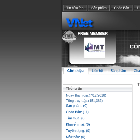
Tin hữu ích
Sản phẩm
Chào Bán
T
CÔN
Giới thiệu
Liên hệ
Sản phẩm
Chà
T
Thông tin
Ngày tham gia:(7/17/2018)
Tổng truy cập:(151,361)
Sản phẩm: (0)
Chào Bán: (11)
Tìm mua: (0)
Khuyến mại: (0)
Tuyển dụng: (0)
Mời thầu: (0)