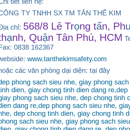
Chi tiết liên hệ:
CÔNG TY TNHH SX TM TÂN THẾ KIM
568/8 Lê Tr
ọ
ng t
ấ
n, Ph
Địa chỉ:
th
ạ
nh, Qu
ậ
n Tân Phú, HCM
Te
Fax: 0838 162367
webside:
www.tanthekimsafety.com
hoặc các văn phòng dại diện: tại đây
dep phong sach sieu nhe, giay phong sach
tinh dien, giay chong tinh dien dang re,de
giay phong sach sieu nhe, dep chong tinh d
dien dang re,dep phong sach sieu nhe, gia
nhe, dep chong tinh dien, giay chong tinh 
phong sach sieu nhe, giay phong sach sieu
dien, giay chong tinh dien dang re, dep ph