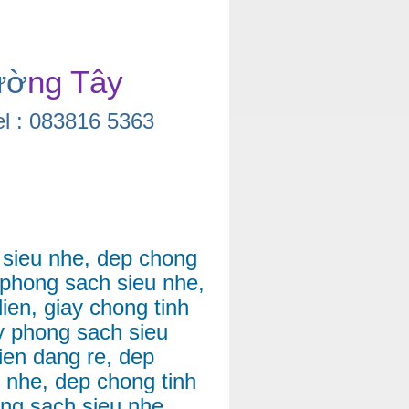
ườ
ng Tây
l : 083816 5363
 sieu nhe, dep chong
p phong sach sieu nhe,
ien, giay chong tinh
y phong sach sieu
dien dang re, dep
 nhe, dep chong tinh
ong sach sieu nhe,