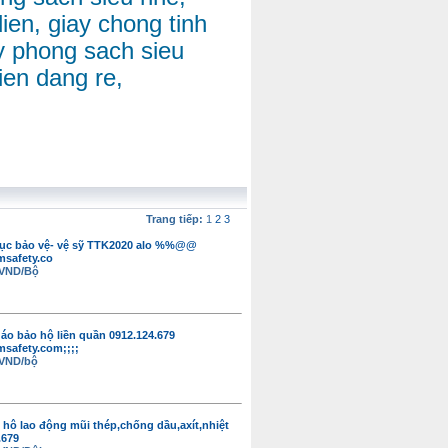
ien, giay chong tinh
y phong sach sieu
ien dang re,
Trang tiếp:
1
2
3
ục bảo vệ- vệ sỹ TTK2020 alo %%@@
msafety.co
 VND/Bộ
áo bảo hộ liền quần 0912.124.679
msafety.com;;;;
 VND/bộ
 hô lao động mũi thép,chống dầu,axít,nhiệt
.679