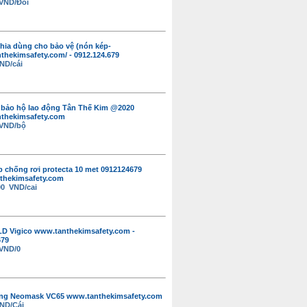
 VND/Đôi
hia dùng cho bảo vệ (nón kép-
anthekimsafety.com/ - 0912.124.679
ND/cái
 bảo hộ lao động Tân Thế Kim @2020
anthekimsafety.com
 VND/bộ
 chống rơi protecta 10 met 0912124679
thekimsafety.com
00 VND/cai
D Vigico www.tanthekimsafety.com -
679
 VND/0
ang Neomask VC65 www.tanthekimsafety.com
ND/Cái