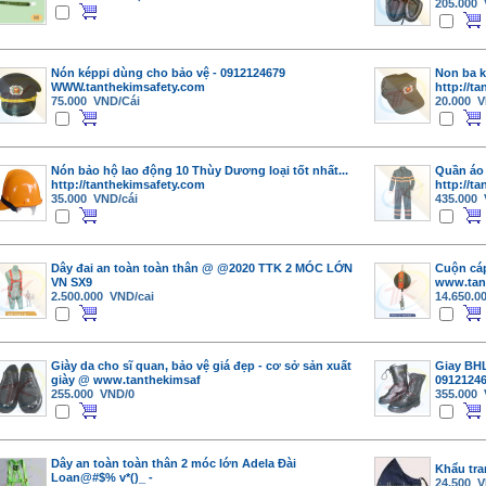
205.000
Nón képpi dùng cho bảo vệ - 0912124679
Non ba k
WWW.tanthekimsafety.com
http://t
75.000 VND/Cái
20.000 V
Nón bảo hộ lao động 10 Thùy Dương loại tốt nhất...
Quần áo
http://tanthekimsafety.com
http://t
35.000 VND/cái
435.000
Dây đai an toàn toàn thân @ @2020 TTK 2 MÓC LỚN
Cuộn cáp
VN SX9
www.tan
2.500.000 VND/cai
14.650.0
Giày da cho sĩ quan, bảo vệ giá đẹp - cơ sở sản xuất
Giay BHL
giày @ www.tanthekimsaf
0912124
255.000 VND/0
355.000
Dây an toàn toàn thân 2 móc lớn Adela Đài
Khẩu tr
Loan@#$% v*()_ -
24.500 V