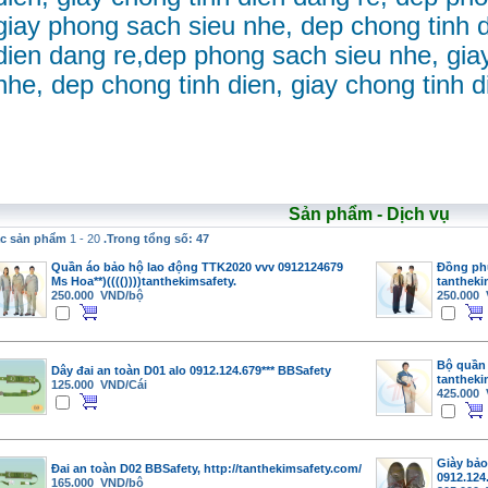
giay phong sach sieu nhe, dep chong tinh d
dien dang re,dep phong sach sieu nhe, gia
nhe, dep chong tinh dien, giay chong tinh d
Sản phẩm - Dịch vụ
c sản phẩm
1 - 20
.Trong tổng số: 47
Quần áo bảo hộ lao động TTK2020 vvv 0912124679
Đồng ph
Ms Hoa**)(((())))tanthekimsafety.
tantheki
250.000 VND/bộ
250.000
Bộ quần 
Dây đai an toàn D01 alo 0912.124.679*** BBSafety
tantheki
125.000 VND/Cái
425.000
Giày bảo
Đai an toàn D02 BBSafety, http://tanthekimsafety.com/
0912.124
165.000 VND/bộ