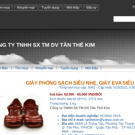
T
ìm mua
Khuyến mại
Tuyển dụng
Mời thầu
Đầu tư
G TY TNHH SX TM DV TÂN THẾ KIM
o Bán
Tìm mua
Khuyến mại
Tuyển dụng
Mời thầu
GIÀY PHÒNG SẠCH SIÊU NHẸ, GIÀY EVA SIÊU 
Tổng lượt truy cập: 5942 - Cập nhật: 5/18/2021 9:3
Giá bán: 62.000 - 65.000 VND/ĐÔI
Kích thước bao bì (d*r*c): 1*1*1 mm
Trọng lượng: 1 kg
Công ty TNHH SX TM DV Tân Thế Kim
Đại diện doanh nghiệp:
HOÀNG HOA
Địa chỉ e-mail:
tanthekim@yahoo.com.vn
Địa chỉ:
568/8 Lê Trọng Tấn, Phường Tây Thạnh,
Q. Tân Phú, TPHCM. - Quận Tân Phú - TP Hồ C
Minh - Vietnam