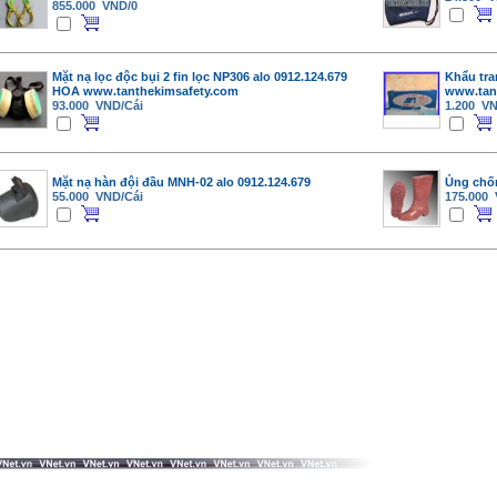
855.000 VND/0
Mặt nạ lọc độc bụi 2 fin lọc NP306 alo 0912.124.679
Khẩu tra
HOA www.tanthekimsafety.com
www.tan
93.000 VND/Cái
1.200 VN
Mặt nạ hàn đội đầu MNH-02 alo 0912.124.679
Ủng chốn
55.000 VND/Cái
175.000