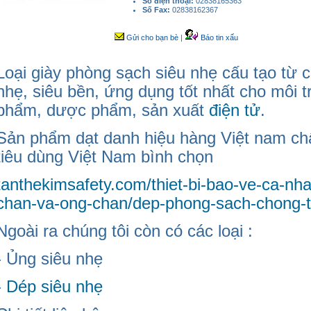
Số điện thoại:
02838165363
Số Fax:
02838162367
Gửi cho bạn bè
|
Báo tin xấu
Loại giày phòng sạch siêu nhẹ cấu tạo từ 
nhẹ, siêu bền, ứng dụng tốt nhất cho môi 
phẩm, dược phẩm, sản xuất
điện tử
.
Sản phẩm dạt danh hiệu hàng Việt nam ch
tiêu dùng Việt Nam bình chọn
tanthekimsafety.com/thiet-bi-bao-ve-ca-nha
chan-va-ong-chan/dep-phong-sach-chong-ti
Ngoài ra chúng tôi còn có các loại :
- Ủng siêu nhẹ
-
Dép siêu nhẹ