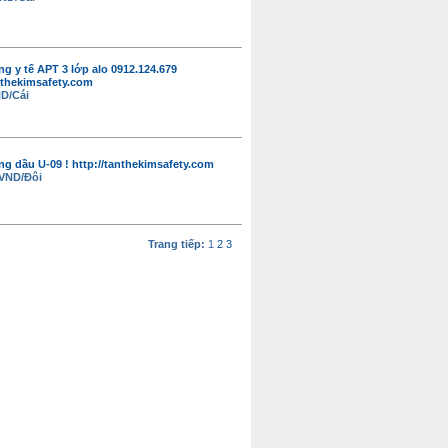
ng y tế APT 3 lớp alo 0912.124.679
thekimsafety.com
D/Cái
g dầu U-09 ! http://tanthekimsafety.com
 VND/Đôi
Trang tiếp:
1
2
3