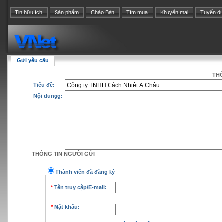
Tin hữu ích
Sản phẩm
Chào Bán
Tìm mua
Khuyến mại
Tuyển d
Gửi yêu cầu
THÔ
Tiêu đề:
Nội dungg:
THÔNG TIN NGƯỜI GỬI
Thành viên đã đăng ký
*
Tên truy cập/E-mail:
*
Mật khẩu: