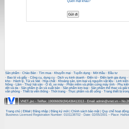
Quên mật khẩu?
Sản phẩm
-
Chào Bán
-
Tìm mua
-
Khuyến mại
-
Tuyển dụng
-
Mời thầu
-
Đầu tư
-
Bao bì và giấy
-
Công cụ, dụng cụ
-
Dịch vụ kinh doanh
-
Điện tử - Điện lạnh gia dụng
-
kho
-
Hành lý, Túi và Vali
-
Hóa chất
-
Khoáng sản, kim loại và nguyên vật liệu
-
Linh kiện
Nông - Lâm - Thuỷ hải sản
-
Ô tô, xe máy
-
Phần mềm và phần cứng máy tính
-
Phụ kiện
dệt và da
-
Sản phẩm in ấn và xuất bản
-
Sản phẩm kim loại
-
Sản phẩm thể thao và giải t
văn phòng
-
Thiết bị viễn thông
-
Thời trang
-
Thực phẩm và đồ uống
-
Trang thiết bị tro
VNET.,jsc - Tel/fax: 19006609/(84)436413313 - Email: admin@vnet.vn – No.26-
Trang chủ
|
EMail
|
Đăng nhập
|
Đăng ký mới
|
Chính sách bảo mật
|
Quy chế hoạt động
Business Licensed Registration Number: 0101138702 - Date: 02/05/2001 – Place: HaNoi