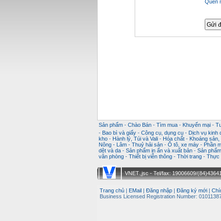
Quên 
Sản phẩm
-
Chào Bán
-
Tìm mua
-
Khuyến mại
-
T
-
Bao bì và giấy
-
Công cụ, dụng cụ
-
Dịch vụ kinh
kho
-
Hành lý, Túi và Vali
-
Hóa chất
-
Khoáng sản, k
Nông - Lâm - Thuỷ hải sản
-
Ô tô, xe máy
-
Phần m
dệt và da
-
Sản phẩm in ấn và xuất bản
-
Sản phẩm 
văn phòng
-
Thiết bị viễn thông
-
Thời trang
-
Thực 
VNET.,jsc - Tel/fax: 19006609/(84)43641
Trang chủ
|
EMail
|
Đăng nhập
|
Đăng ký mới
|
Chí
Business Licensed Registration Number: 01011387