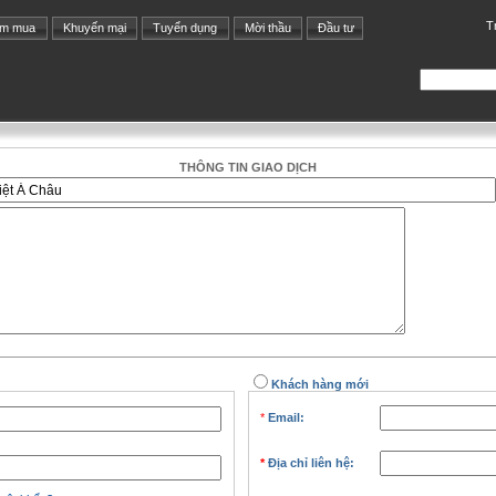
T
ìm mua
Khuyến mại
Tuyển dụng
Mời thầu
Đầu tư
THÔNG TIN GIAO DỊCH
Khách hàng mới
*
Email:
*
Địa chỉ liên hệ: