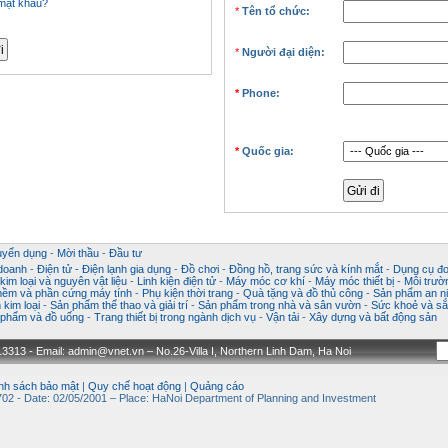
mật khẩu?
*
Tên tổ chức:
*
Người đại diện:
*
Phone:
*
Quốc gia:
uyển dụng
-
Mời thầu
-
Đầu tư
 doanh
-
Điện tử - Điện lạnh gia dụng
-
Đồ chơi
-
Đồng hồ, trang sức và kính mắt
-
Dụng cụ đo
im loại và nguyên vật liệu
-
Linh kiện điện tử
-
Máy móc cơ khí
-
Máy móc thiết bị
-
Môi trườ
ềm và phần cứng máy tính
-
Phụ kiện thời trang
-
Quà tặng và đồ thủ công
-
Sản phẩm an ni
kim loại
-
Sản phẩm thể thao và giải trí
-
Sản phẩm trong nhà và sân vườn
-
Sức khoẻ và sắ
phẩm và đồ uống
-
Trang thiết bị trong ngành dịch vụ
-
Vận tải
-
Xây dựng và bất động sản
3313 - Email: admin@vnet.vn – No.26-Villa I, Northern Linh Dam, Ha Noi
nh sách bảo mật
|
Quy chế hoạt động
|
Quảng cáo
02 - Date: 02/05/2001 – Place: HaNoi Department of Planning and Investment