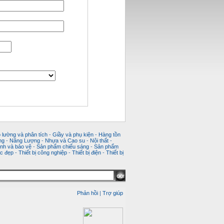
 lường và phân tích
-
Giầy và phụ kiện
-
Hàng tồn
ng
-
Năng Lượng
-
Nhựa và Cao su
-
Nội thất
-
nh và bảo vệ
-
Sản phẩm chiếu sáng
-
Sản phẩm
c đẹp
-
Thiết bị công nghiệp
-
Thiết bị điện
-
Thiết bị
Phản hồi
|
Trợ giúp