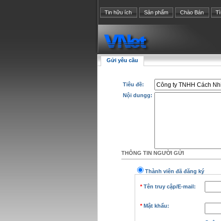
Tin hữu ích
Sản phẩm
Chào Bán
T
Gửi yêu cầu
Tiêu đề:
Nội dungg:
THÔNG TIN NGƯỜI GỬI
Thành viên đã đăng ký
*
Tên truy cập/E-mail:
*
Mật khẩu: