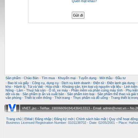
Quên mật khẩu?
Sản phẩm
-
Chào Bán
-
Tìm mua
-
Khuyến mại
-
Tuyển dụng
-
Mời thầu
-
Đầu tư
-
Bao bì và giấy
-
Công cụ, dụng cụ
-
Dịch vụ kinh doanh
-
Điện tử - Điện lạnh gia dụng
-
kho
-
Hành lý, Túi và Vali
-
Hóa chất
-
Khoáng sản, kim loại và nguyên vật liệu
-
Linh kiện
Nông - Lâm - Thuỷ hải sản
-
Ô tô, xe máy
-
Phần mềm và phần cứng máy tính
-
Phụ kiện
dệt và da
-
Sản phẩm in ấn và xuất bản
-
Sản phẩm kim loại
-
Sản phẩm thể thao và giải t
văn phòng
-
Thiết bị viễn thông
-
Thời trang
-
Thực phẩm và đồ uống
-
Trang thiết bị tro
VNET.,jsc - Tel/fax: 19006609/(84)436413313 - Email: admin@vnet.vn – No.26-
Trang chủ
|
EMail
|
Đăng nhập
|
Đăng ký mới
|
Chính sách bảo mật
|
Quy chế hoạt động
Business Licensed Registration Number: 0101138702 - Date: 02/05/2001 – Place: HaNoi