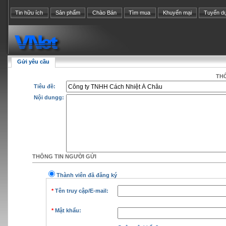
Tin hữu ích
Sản phẩm
Chào Bán
Tìm mua
Khuyến mại
Tuyển d
Gửi yêu cầu
THÔ
Tiêu đề:
Nội dungg:
THÔNG TIN NGƯỜI GỬI
Thành viên đã đăng ký
*
Tên truy cập/E-mail:
*
Mật khẩu: