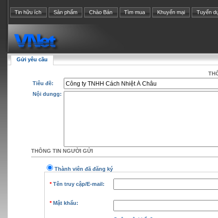
Tin hữu ích
Sản phẩm
Chào Bán
Tìm mua
Khuyến mại
Tuyển d
Gửi yêu cầu
THÔ
Tiêu đề:
Nội dungg:
THÔNG TIN NGƯỜI GỬI
Thành viên đã đăng ký
*
Tên truy cập/E-mail:
*
Mật khẩu: