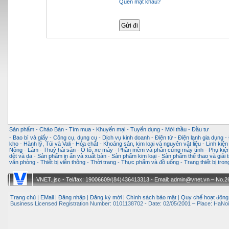
Quên mật khẩu?
Sản phẩm
-
Chào Bán
-
Tìm mua
-
Khuyến mại
-
Tuyển dụng
-
Mời thầu
-
Đầu tư
-
Bao bì và giấy
-
Công cụ, dụng cụ
-
Dịch vụ kinh doanh
-
Điện tử - Điện lạnh gia dụng
-
kho
-
Hành lý, Túi và Vali
-
Hóa chất
-
Khoáng sản, kim loại và nguyên vật liệu
-
Linh kiện
Nông - Lâm - Thuỷ hải sản
-
Ô tô, xe máy
-
Phần mềm và phần cứng máy tính
-
Phụ kiện
dệt và da
-
Sản phẩm in ấn và xuất bản
-
Sản phẩm kim loại
-
Sản phẩm thể thao và giải t
văn phòng
-
Thiết bị viễn thông
-
Thời trang
-
Thực phẩm và đồ uống
-
Trang thiết bị tro
VNET.,jsc - Tel/fax: 19006609/(84)436413313 - Email: admin@vnet.vn – No.26-
Trang chủ
|
EMail
|
Đăng nhập
|
Đăng ký mới
|
Chính sách bảo mật
|
Quy chế hoạt động
Business Licensed Registration Number: 0101138702 - Date: 02/05/2001 – Place: HaNoi