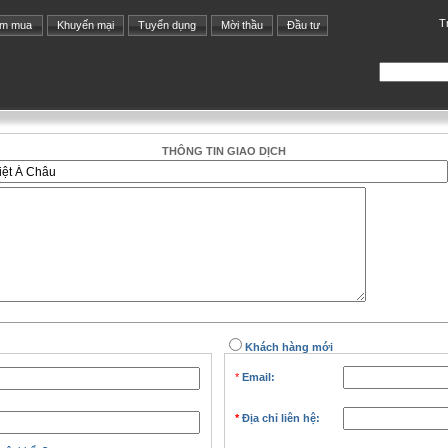
T
ìm mua
Khuyến mại
Tuyển dụng
Mời thầu
Đầu tư
THÔNG TIN GIAO DỊCH
Khách hàng mới
*
Email:
*
Địa chỉ liên hệ: