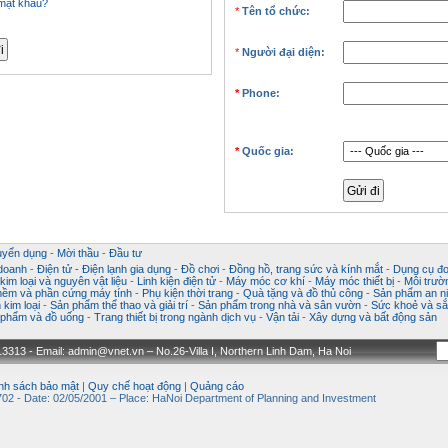
mật khẩu?
*
Tên tổ chức:
*
Người đại diện:
*
Phone:
*
Quốc gia:
uyển dụng
-
Mời thầu
-
Đầu tư
 doanh
-
Điện tử - Điện lạnh gia dụng
-
Đồ chơi
-
Đồng hồ, trang sức và kính mắt
-
Dụng cụ đo
im loại và nguyên vật liệu
-
Linh kiện điện tử
-
Máy móc cơ khí
-
Máy móc thiết bị
-
Môi trườ
ềm và phần cứng máy tính
-
Phụ kiện thời trang
-
Quà tặng và đồ thủ công
-
Sản phẩm an ni
kim loại
-
Sản phẩm thể thao và giải trí
-
Sản phẩm trong nhà và sân vườn
-
Sức khoẻ và sắ
phẩm và đồ uống
-
Trang thiết bị trong ngành dịch vụ
-
Vận tải
-
Xây dựng và bất động sản
3313 - Email: admin@vnet.vn – No.26-Villa I, Northern Linh Dam, Ha Noi
nh sách bảo mật
|
Quy chế hoạt động
|
Quảng cáo
02 - Date: 02/05/2001 – Place: HaNoi Department of Planning and Investment