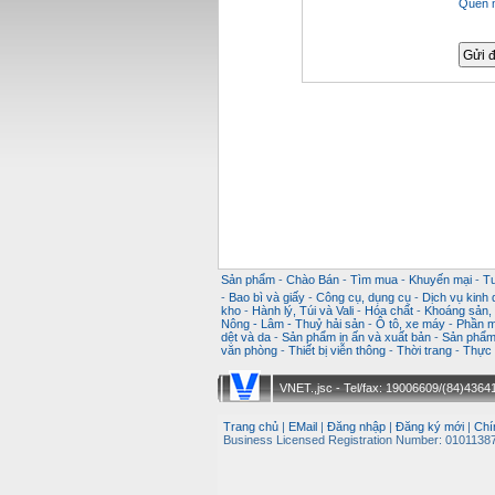
Quên 
Sản phẩm
-
Chào Bán
-
Tìm mua
-
Khuyến mại
-
T
-
Bao bì và giấy
-
Công cụ, dụng cụ
-
Dịch vụ kinh
kho
-
Hành lý, Túi và Vali
-
Hóa chất
-
Khoáng sản, k
Nông - Lâm - Thuỷ hải sản
-
Ô tô, xe máy
-
Phần m
dệt và da
-
Sản phẩm in ấn và xuất bản
-
Sản phẩm 
văn phòng
-
Thiết bị viễn thông
-
Thời trang
-
Thực 
VNET.,jsc - Tel/fax: 19006609/(84)43641
Trang chủ
|
EMail
|
Đăng nhập
|
Đăng ký mới
|
Chí
Business Licensed Registration Number: 01011387