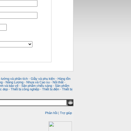
 lường và phân tích
-
Giầy và phụ kiện
-
Hàng tồn
ng
-
Năng Lượng
-
Nhựa và Cao su
-
Nội thất
-
nh và bảo vệ
-
Sản phẩm chiếu sáng
-
Sản phẩm
c đẹp
-
Thiết bị công nghiệp
-
Thiết bị điện
-
Thiết bị
Phản hồi
|
Trợ giúp