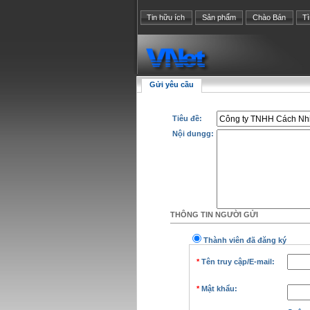
Tin hữu ích
Sản phẩm
Chào Bán
T
Gửi yêu cầu
Tiêu đề:
Nội dungg:
THÔNG TIN NGƯỜI GỬI
Thành viên đã đăng ký
*
Tên truy cập/E-mail:
*
Mật khẩu: