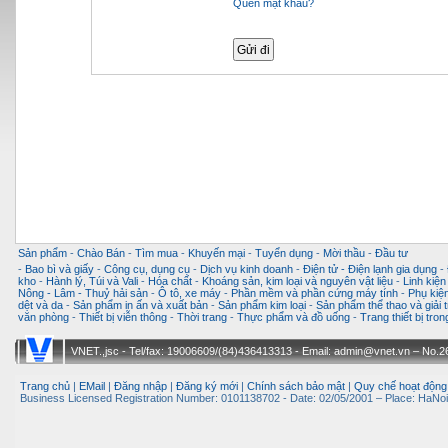
Quên mật khẩu?
Sản phẩm
-
Chào Bán
-
Tìm mua
-
Khuyến mại
-
Tuyển dụng
-
Mời thầu
-
Đầu tư
-
Bao bì và giấy
-
Công cụ, dụng cụ
-
Dịch vụ kinh doanh
-
Điện tử - Điện lạnh gia dụng
-
kho
-
Hành lý, Túi và Vali
-
Hóa chất
-
Khoáng sản, kim loại và nguyên vật liệu
-
Linh kiện
Nông - Lâm - Thuỷ hải sản
-
Ô tô, xe máy
-
Phần mềm và phần cứng máy tính
-
Phụ kiện
dệt và da
-
Sản phẩm in ấn và xuất bản
-
Sản phẩm kim loại
-
Sản phẩm thể thao và giải t
văn phòng
-
Thiết bị viễn thông
-
Thời trang
-
Thực phẩm và đồ uống
-
Trang thiết bị tro
VNET.,jsc - Tel/fax: 19006609/(84)436413313 - Email: admin@vnet.vn – No.26-
Trang chủ
|
EMail
|
Đăng nhập
|
Đăng ký mới
|
Chính sách bảo mật
|
Quy chế hoạt động
Business Licensed Registration Number: 0101138702 - Date: 02/05/2001 – Place: HaNoi