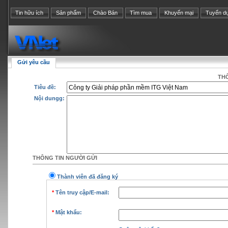
Tin hữu ích
Sản phẩm
Chào Bán
Tìm mua
Khuyến mại
Tuyển d
Gửi yêu cầu
THÔ
Tiêu đề:
Nội dungg:
THÔNG TIN NGƯỜI GỬI
Thành viên đã đăng ký
*
Tên truy cập/E-mail:
*
Mật khẩu: