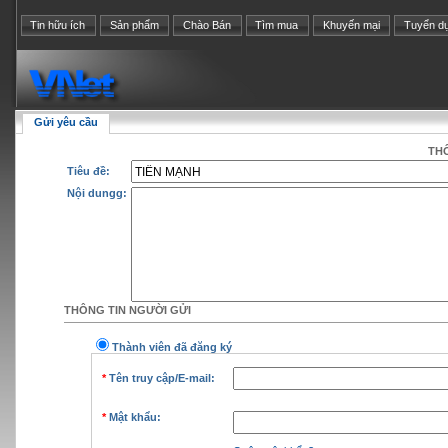
Tin hữu ích
Sản phẩm
Chào Bán
Tìm mua
Khuyến mại
Tuyển d
Gửi yêu cầu
THÔ
Tiêu đề:
Nội dungg:
THÔNG TIN NGƯỜI GỬI
Thành viên đã đăng ký
*
Tên truy cập/E-mail:
*
Mật khẩu: