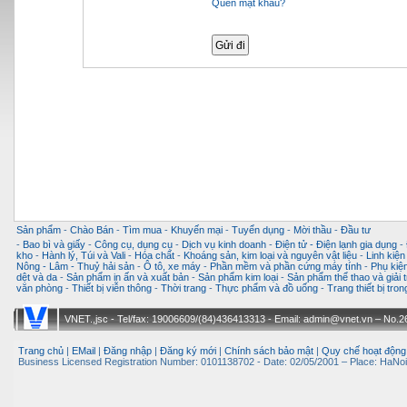
Quên mật khẩu?
Sản phẩm
-
Chào Bán
-
Tìm mua
-
Khuyến mại
-
Tuyển dụng
-
Mời thầu
-
Đầu tư
-
Bao bì và giấy
-
Công cụ, dụng cụ
-
Dịch vụ kinh doanh
-
Điện tử - Điện lạnh gia dụng
-
kho
-
Hành lý, Túi và Vali
-
Hóa chất
-
Khoáng sản, kim loại và nguyên vật liệu
-
Linh kiện
Nông - Lâm - Thuỷ hải sản
-
Ô tô, xe máy
-
Phần mềm và phần cứng máy tính
-
Phụ kiện
dệt và da
-
Sản phẩm in ấn và xuất bản
-
Sản phẩm kim loại
-
Sản phẩm thể thao và giải t
văn phòng
-
Thiết bị viễn thông
-
Thời trang
-
Thực phẩm và đồ uống
-
Trang thiết bị tro
VNET.,jsc - Tel/fax: 19006609/(84)436413313 - Email: admin@vnet.vn – No.26-
Trang chủ
|
EMail
|
Đăng nhập
|
Đăng ký mới
|
Chính sách bảo mật
|
Quy chế hoạt động
Business Licensed Registration Number: 0101138702 - Date: 02/05/2001 – Place: HaNoi