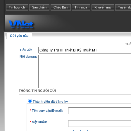
Tin hữu ích
Sản phẩm
Chào Bán
Tìm mua
Khuyến mại
Tuyển d
Gửi yêu cầu
THÔ
Tiêu đề:
Nội dungg:
THÔNG TIN NGƯỜI GỬI
Thành viên đã đăng ký
*
Tên truy cập/E-mail:
*
Mật khẩu: