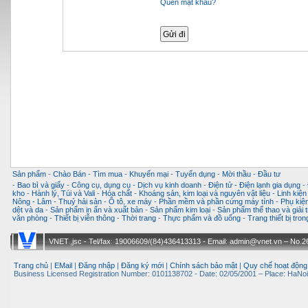
Quên mật khẩu?
Sản phẩm
-
Chào Bán
-
Tìm mua
-
Khuyến mại
-
Tuyển dụng
-
Mời thầu
-
Đầu tư
-
Bao bì và giấy
-
Công cụ, dụng cụ
-
Dịch vụ kinh doanh
-
Điện tử - Điện lạnh gia dụng
-
kho
-
Hành lý, Túi và Vali
-
Hóa chất
-
Khoáng sản, kim loại và nguyên vật liệu
-
Linh kiện
Nông - Lâm - Thuỷ hải sản
-
Ô tô, xe máy
-
Phần mềm và phần cứng máy tính
-
Phụ kiện
dệt và da
-
Sản phẩm in ấn và xuất bản
-
Sản phẩm kim loại
-
Sản phẩm thể thao và giải t
văn phòng
-
Thiết bị viễn thông
-
Thời trang
-
Thực phẩm và đồ uống
-
Trang thiết bị tro
VNET.,jsc - Tel/fax: 19006609/(84)436413313 - Email: admin@vnet.vn – No.26-
Trang chủ
|
EMail
|
Đăng nhập
|
Đăng ký mới
|
Chính sách bảo mật
|
Quy chế hoạt động
Business Licensed Registration Number: 0101138702 - Date: 02/05/2001 – Place: HaNoi