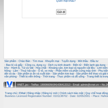
Quên mật khẩu?
Sản phẩm
-
Chào Bán
-
Tìm mua
-
Khuyến mại
-
Tuyển dụng
-
Mời thầu
-
Đầu tư
-
Bao bì và giấy
-
Công cụ, dụng cụ
-
Dịch vụ kinh doanh
-
Điện tử - Điện lạnh gia dụng
-
kho
-
Hành lý, Túi và Vali
-
Hóa chất
-
Khoáng sản, kim loại và nguyên vật liệu
-
Linh kiện
Nông - Lâm - Thuỷ hải sản
-
Ô tô, xe máy
-
Phần mềm và phần cứng máy tính
-
Phụ kiện
dệt và da
-
Sản phẩm in ấn và xuất bản
-
Sản phẩm kim loại
-
Sản phẩm thể thao và giải t
văn phòng
-
Thiết bị viễn thông
-
Thời trang
-
Thực phẩm và đồ uống
-
Trang thiết bị tro
VNET.,jsc - Tel/fax: 19006609/(84)436413313 - Email: admin@vnet.vn – No.26-
Trang chủ
|
EMail
|
Đăng nhập
|
Đăng ký mới
|
Chính sách bảo mật
|
Quy chế hoạt động
Business Licensed Registration Number: 0101138702 - Date: 02/05/2001 – Place: HaNoi