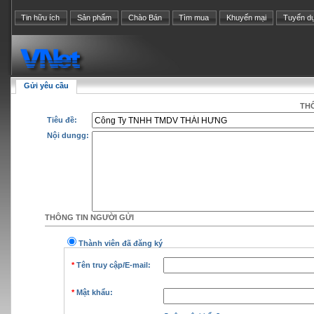
Tin hữu ích
Sản phẩm
Chào Bán
Tìm mua
Khuyến mại
Tuyển d
Gửi yêu cầu
THÔ
Tiêu đề:
Nội dungg:
THÔNG TIN NGƯỜI GỬI
Thành viên đã đăng ký
*
Tên truy cập/E-mail:
*
Mật khẩu: