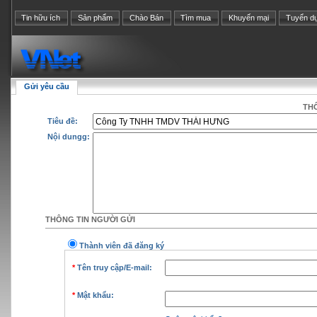
Tin hữu ích
Sản phẩm
Chào Bán
Tìm mua
Khuyến mại
Tuyển d
Gửi yêu cầu
THÔ
Tiêu đề:
Nội dungg:
THÔNG TIN NGƯỜI GỬI
Thành viên đã đăng ký
*
Tên truy cập/E-mail:
*
Mật khẩu: