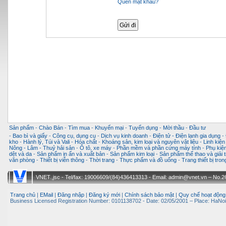
Quên mật khẩu?
Sản phẩm
-
Chào Bán
-
Tìm mua
-
Khuyến mại
-
Tuyển dụng
-
Mời thầu
-
Đầu tư
-
Bao bì và giấy
-
Công cụ, dụng cụ
-
Dịch vụ kinh doanh
-
Điện tử - Điện lạnh gia dụng
-
kho
-
Hành lý, Túi và Vali
-
Hóa chất
-
Khoáng sản, kim loại và nguyên vật liệu
-
Linh kiện
Nông - Lâm - Thuỷ hải sản
-
Ô tô, xe máy
-
Phần mềm và phần cứng máy tính
-
Phụ kiện
dệt và da
-
Sản phẩm in ấn và xuất bản
-
Sản phẩm kim loại
-
Sản phẩm thể thao và giải t
văn phòng
-
Thiết bị viễn thông
-
Thời trang
-
Thực phẩm và đồ uống
-
Trang thiết bị tro
VNET.,jsc - Tel/fax: 19006609/(84)436413313 - Email: admin@vnet.vn – No.26-
Trang chủ
|
EMail
|
Đăng nhập
|
Đăng ký mới
|
Chính sách bảo mật
|
Quy chế hoạt động
Business Licensed Registration Number: 0101138702 - Date: 02/05/2001 – Place: HaNoi