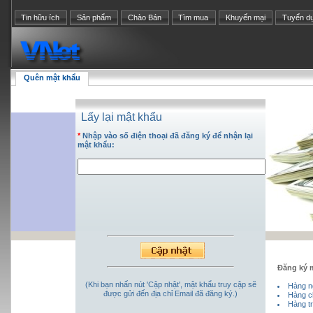
Tin hữu ích
Sản phẩm
Chào Bán
Tìm mua
Khuyến mại
Tuyển d
Quên mật khẩu
Lấy lại mật khẩu
*
Nhập vào số điện thoại đã đăng ký để nhận lại
mật khẩu:
Đăng ký m
(Khi bạn nhấn nút 'Cập nhật', mật khẩu truy cập sẽ
Hàng n
được gửi đến địa chỉ Email đã đăng ký.)
Hàng c
Hàng tr