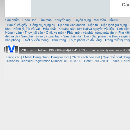
Cảm
Sản phẩm
-
Chào Bán
-
Tìm mua
-
Khuyến mại
-
Tuyển dụng
-
Mời thầu
-
Đầu tư
-
Bao bì và giấy
-
Công cụ, dụng cụ
-
Dịch vụ kinh doanh
-
Điện tử - Điện lạnh gia dụng
-
kho
-
Hành lý, Túi và Vali
-
Hóa chất
-
Khoáng sản, kim loại và nguyên vật liệu
-
Linh kiện
Nông - Lâm - Thuỷ hải sản
-
Ô tô, xe máy
-
Phần mềm và phần cứng máy tính
-
Phụ kiện
dệt và da
-
Sản phẩm in ấn và xuất bản
-
Sản phẩm kim loại
-
Sản phẩm thể thao và giải t
văn phòng
-
Thiết bị viễn thông
-
Thời trang
-
Thực phẩm và đồ uống
-
Trang thiết bị tro
VNET.,jsc - Tel/fax: 19006609/(84)436413313 - Email: admin@vnet.vn – No.26-
Trang chủ
|
EMail
|
Đăng nhập
|
Đăng ký mới
|
Chính sách bảo mật
|
Quy chế hoạt động
Business Licensed Registration Number: 0101138702 - Date: 02/05/2001 – Place: HaNoi