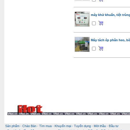
máy khử khuẩn, tiệt trù
Máy tách ép phân heo, b
Sản phẩm
-
Chào Bán
-
Tìm mua
-
Khuyến mại
-
Tuyển dụng
-
Mời thầu
-
Đầu tư