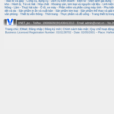
-
Bao bì và giấy
-
Công cụ, dụng cụ
-
Dịch vụ kinh doanh
-
Điện tử - Điện lạnh gia dụng
-
kho
-
Hành lý, Túi và Vali
-
Hóa chất
-
Khoáng sản, kim loại và nguyên vật liệu
-
Linh kiện
Nông - Lâm - Thuỷ hải sản
-
Ô tô, xe máy
-
Phần mềm và phần cứng máy tính
-
Phụ kiện
dệt và da
-
Sản phẩm in ấn và xuất bản
-
Sản phẩm kim loại
-
Sản phẩm thể thao và giải t
văn phòng
-
Thiết bị viễn thông
-
Thời trang
-
Thực phẩm và đồ uống
-
Trang thiết bị tro
VNET.,jsc - Tel/fax: 19006609/(84)436413313 - Email: admin@vnet.vn – No.26-
Trang chủ
|
EMail
|
Đăng nhập
|
Đăng ký mới
|
Chính sách bảo mật
|
Quy chế hoạt động
Business Licensed Registration Number: 0101138702 - Date: 02/05/2001 – Place: HaNoi