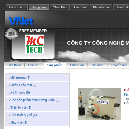
Tin hữu ích
Sản phẩm
Chào Bán
Tìm mua
Khuyến mại
Tuyển d
CÔNG TY CÔNG NGHỆ M
Giới thiệu
Liên hệ
Sản phẩm
Chào Bán
Tìm mua
Khuyến mại
Môi trường (1)
Quản lí rác thải (2)
Giá
Xử lí nước (9)
Kíc
Trọ
Các sản phẩm môi trường khác (5)
Cô
Thiết bị y tế (1)
Các thiết bị y tế (4)
Máy y tế (1)