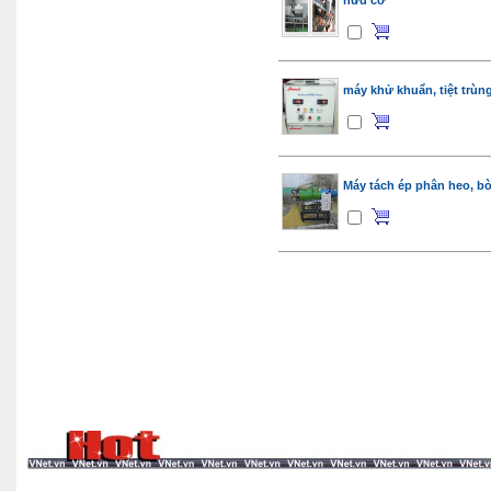
hữu cơ
máy khử khuẩn, tiệt trù
Máy tách ép phân heo, b