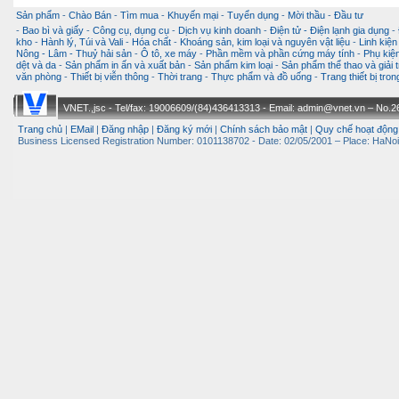
Sản phẩm
-
Chào Bán
-
Tìm mua
-
Khuyến mại
-
Tuyển dụng
-
Mời thầu
-
Đầu tư
-
Bao bì và giấy
-
Công cụ, dụng cụ
-
Dịch vụ kinh doanh
-
Điện tử - Điện lạnh gia dụng
-
kho
-
Hành lý, Túi và Vali
-
Hóa chất
-
Khoáng sản, kim loại và nguyên vật liệu
-
Linh kiện
Nông - Lâm - Thuỷ hải sản
-
Ô tô, xe máy
-
Phần mềm và phần cứng máy tính
-
Phụ kiện
dệt và da
-
Sản phẩm in ấn và xuất bản
-
Sản phẩm kim loại
-
Sản phẩm thể thao và giải t
văn phòng
-
Thiết bị viễn thông
-
Thời trang
-
Thực phẩm và đồ uống
-
Trang thiết bị tro
VNET.,jsc - Tel/fax: 19006609/(84)436413313 - Email: admin@vnet.vn – No.26-
Trang chủ
|
EMail
|
Đăng nhập
|
Đăng ký mới
|
Chính sách bảo mật
|
Quy chế hoạt động
Business Licensed Registration Number: 0101138702 - Date: 02/05/2001 – Place: HaNoi