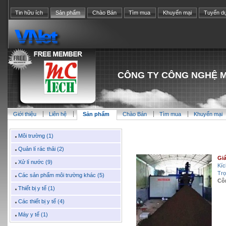
Tin hữu ích
Sản phẩm
Chào Bán
Tìm mua
Khuyến mại
Tuyển d
CÔNG TY CÔNG NGHỆ M
Giới thiệu
Liên hệ
Sản phẩm
Chào Bán
Tìm mua
Khuyến mại
Môi trường (1)
Quản lí rác thải (2)
Giá
Xử lí nước (9)
Kíc
Trọ
Các sản phẩm môi trường khác (5)
Cô
Thiết bị y tế (1)
Các thiết bị y tế (4)
Máy y tế (1)