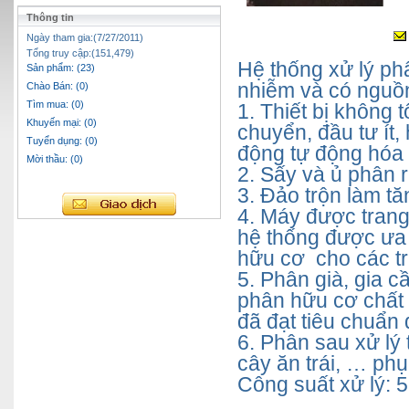
Thông tin
Ngày tham gia:(7/27/2011)
Tổng truy cập:(151,479)
Hệ thống xử lý ph
Sản phẩm: (23)
nhiễm và có nguồn
Chào Bán: (0)
Tìm mua: (0)
1. Thiết bị không t
Khuyến mại: (0)
chuyển, đầu tư ít,
Tuyển dụng: (0)
động tự động hóa 
Mời thầu: (0)
2. Sấy và ủ phân r
3. Đảo trộn làm tă
4. Máy được trang b
hệ thống được ưa 
hữu cơ cho các tr
5. Phân già, gia 
phân hữu cơ chất 
đã đạt tiêu chuẩn 
6. Phân sau xử lý 
cây ăn trái, … ph
Công suất xử lý: 5