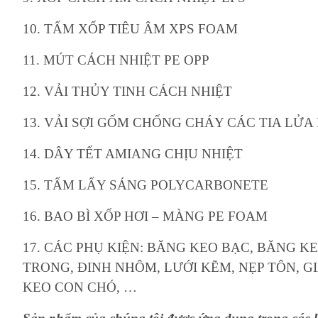
10. TẤM XỐP TIÊU ÂM XPS FOAM
11. MÚT CÁCH NHIỆT PE OPP
12. VẢI THỦY TINH CÁCH NHIỆT
13. VẢI SỢI GỐM CHỐNG CHÁY CÁC TIA LỬA
14. DÂY TẾT AMIANG CHỊU NHIỆT
15. TẤM LẤY SÁNG POLYCARBONETE
16. BAO BÌ XỐP HƠI – MÀNG PE FOAM
17. CÁC PHỤ KIỆN: BĂNG KEO BẠC, BĂNG K
TRONG, ĐINH NHÔM, LƯỚI KẼM, NẸP TÔN, GI
KEO CON CHÓ, …