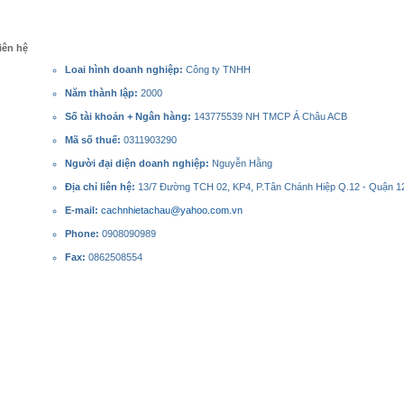
iên hệ
Loai hình doanh nghiệp:
Công ty TNHH
Năm thành lập:
2000
Số tài khoản + Ngân hàng:
143775539 NH TMCP Á Châu ACB
Mã số thuế:
0311903290
Người đại diện doanh nghiệp:
Nguyễn Hằng
Địa chỉ liên hệ:
13/7 Đường TCH 02, KP4, P.Tân Chánh Hiệp Q.12 - Quận 12
E-mail:
cachnhietachau@yahoo.com.vn
Phone:
0908090989
Fax:
0862508554