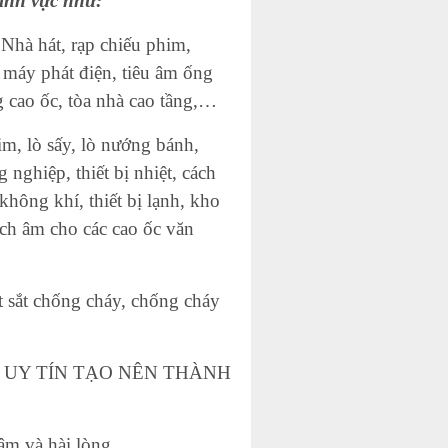
ĩnh vực như:
 Nhà hát, rạp chiếu phim,
 máy phát điện, tiêu âm ống
g cao ốc, tòa nhà cao tầng,…
im, lò sấy, lò nướng bánh,
nghiệp, thiết bị nhiệt, cách
không khí, thiết bị lạnh, kho
ách âm cho các cao ốc văn
t sắt chống cháy, chống cháy
NG – UY TÍN TẠO NÊN THÀNH
âm và hài lòng.