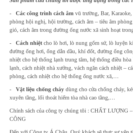
Sản phẩm của chúng tôi được ứng dụng trong các l
-
Các công trình cách âm
vũ trường, Bar, Karaoke,
phòng hội nghị, hội trường, cách âm – tiêu âm phòng
gió, cách âm trong đường ống nước xã sinh hoạt tron
-
Cách nhiệt
cho lò hơi, lò nung gốm sứ, lò luyện k
đường ống hơi, ống dẫn dầu, khí đốt, đường ống công 
nhiệt cho hệ thống lạnh trung tâm, hệ thống điều hòa 
lạnh, cách nhiệt nhà xưởng, vách ngăn cách nhiệt – c
phòng, cách nhiệt cho hệ thống ống nước xã,…
-
Vật liệu chống cháy
dùng cho cửa chống cháy, ké
xuyên tầng, lối thoát hiểm tòa nhà cao tầng,…
Chính sách của công ty chúng tôi : CHẤT LƯỢ
CÔNG
Đến với Công ty Á Châu, Quý khách sẽ thực sự yên t