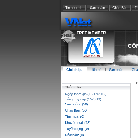
Tin hữu ích
Sản phẩm
Chào Bán
T
CÔN
Giới thiệu
Liên hệ
Sản phẩm
Chà
T
Thông tin
Ngày tham gia:(10/17/2012)
Tổng truy cập:(157,213)
Sản phẩm: (50)
Chào Bán: (50)
Tìm mua: (0)
Khuyến mại: (13)
Tuyển dụng: (0)
Mời thầu: (0)