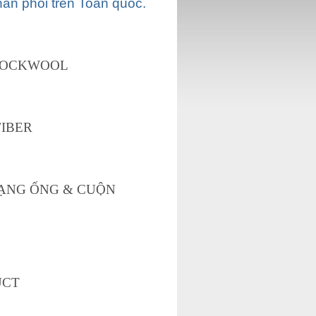
ân phối trên Toàn quốc.
 ROCKWOOL
FIBER
DẠNG ỐNG & CUỘN
UCT