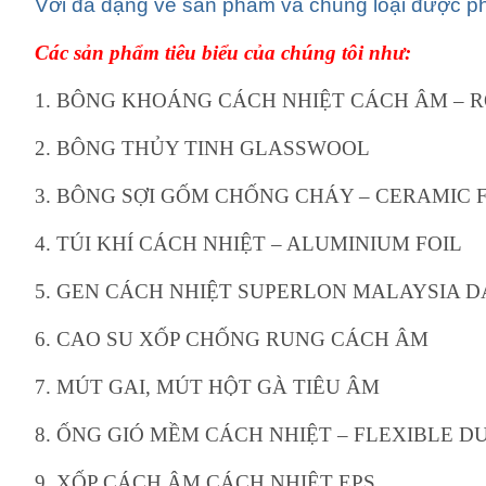
Với đa dạng về sản phẩm và chủng loại được ph
Các sản phẩm tiêu biểu của chúng tôi như:
1. BÔNG KHOÁNG CÁCH NHIỆT CÁCH ÂM –
2. BÔNG THỦY TINH GLASSWOOL
3. BÔNG SỢI GỐM CHỐNG CHÁY – CERAMIC 
4. TÚI KHÍ CÁCH NHIỆT – ALUMINIUM FOIL
5. GEN CÁCH NHIỆT SUPERLON MALAYSIA 
6. CAO SU XỐP CHỐNG RUNG CÁCH ÂM
7. MÚT GAI, MÚT HỘT GÀ TIÊU ÂM
8. ỐNG GIÓ MỀM CÁCH NHIỆT – FLEXIBLE D
9. XỐP CÁCH ÂM CÁCH NHIỆT EPS