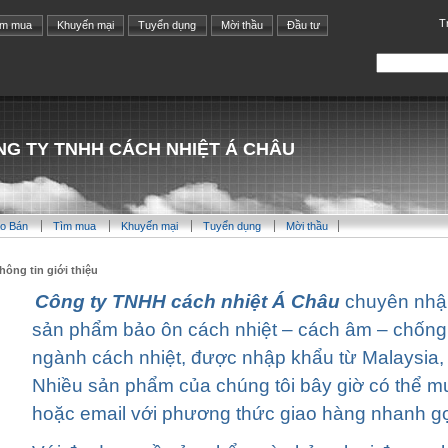
T
ìm mua
Khuyến mại
Tuyển dụng
Mời thầu
Đầu tư
G TY TNHH CÁCH NHIỆT Á CHÂU
o Bán
Tìm mua
Khuyến mại
Tuyển dụng
Mời thầu
hông tin giới thiệu
Công ty TNHH cách nhiệt Á Châu
chuyên nhậ
sản phẩm bảo ôn cách nhiệt – cách âm – chống
ngành cách nhiệt, được nhập khẩu từ Malaysia,
Nhiều sản phẩm của chúng tôi bây giờ có thể mu
hoặc email với phương thức giao hàng nhanh gọ