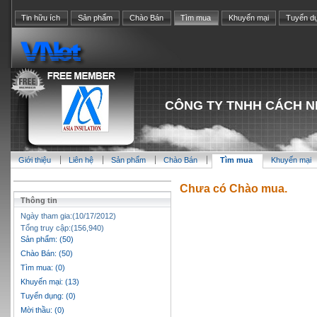
Tin hữu ích
Sản phẩm
Chào Bán
Tìm mua
Khuyến mại
Tuyển d
CÔNG TY TNHH CÁCH N
Giới thiệu
Liên hệ
Sản phẩm
Chào Bán
Tìm mua
Khuyến mại
Chưa có Chào mua.
Thông tin
Ngày tham gia:(10/17/2012)
Tổng truy cập:(156,940)
Sản phẩm: (50)
Chào Bán: (50)
Tìm mua: (0)
Khuyến mại: (13)
Tuyển dụng: (0)
Mời thầu: (0)