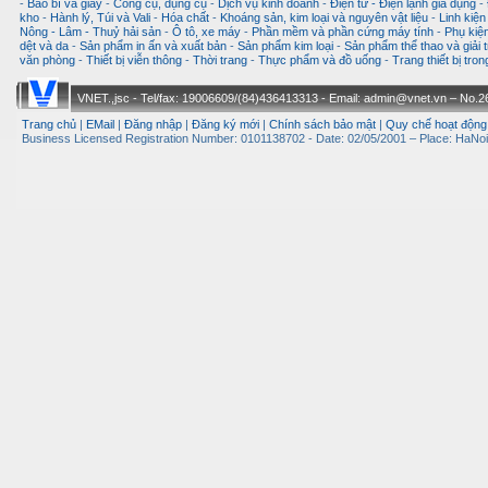
-
Bao bì và giấy
-
Công cụ, dụng cụ
-
Dịch vụ kinh doanh
-
Điện tử - Điện lạnh gia dụng
-
kho
-
Hành lý, Túi và Vali
-
Hóa chất
-
Khoáng sản, kim loại và nguyên vật liệu
-
Linh kiện
Nông - Lâm - Thuỷ hải sản
-
Ô tô, xe máy
-
Phần mềm và phần cứng máy tính
-
Phụ kiện
dệt và da
-
Sản phẩm in ấn và xuất bản
-
Sản phẩm kim loại
-
Sản phẩm thể thao và giải t
văn phòng
-
Thiết bị viễn thông
-
Thời trang
-
Thực phẩm và đồ uống
-
Trang thiết bị tro
VNET.,jsc - Tel/fax: 19006609/(84)436413313 - Email: admin@vnet.vn – No.26-
Trang chủ
|
EMail
|
Đăng nhập
|
Đăng ký mới
|
Chính sách bảo mật
|
Quy chế hoạt động
Business Licensed Registration Number: 0101138702 - Date: 02/05/2001 – Place: HaNoi