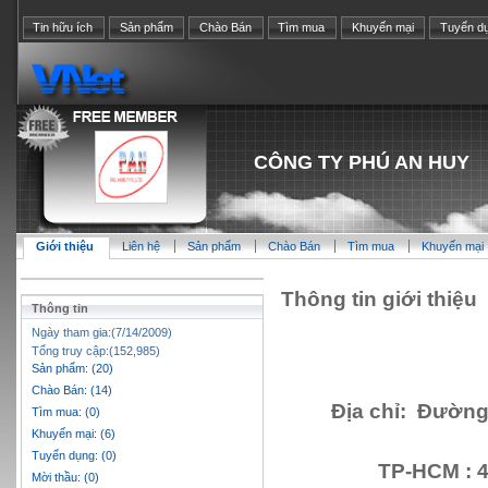
Tin hữu ích
Sản phẩm
Chào Bán
Tìm mua
Khuyến mại
Tuyển d
CÔNG TY PHÚ AN HUY
Giới thiệu
Liên hệ
Sản phẩm
Chào Bán
Tìm mua
Khuyến mại
Thông tin giới thiệu
Thông tin
Ngày tham gia:(7/14/2009)
Tổng truy cập:(152,985)
Sản phẩm: (20)
Chào Bán: (14)
Địa chỉ: Đường
Tìm mua: (0)
Khuyến mại: (6)
Tuyển dụng: (0)
TP-HCM : 
Mời thầu: (0)