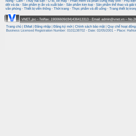
Nông - Lâm - Thuỷ hải sản
-
Ô tô, xe máy
-
Phần mềm và phần cứng máy tính
-
Phụ kiện
dệt và da
-
Sản phẩm in ấn và xuất bản
-
Sản phẩm kim loại
-
Sản phẩm thể thao và giải t
văn phòng
-
Thiết bị viễn thông
-
Thời trang
-
Thực phẩm và đồ uống
-
Trang thiết bị tro
VNET.,jsc - Tel/fax: 19006609/(84)436413313 - Email: admin@vnet.vn – No.26-
Trang chủ
|
EMail
|
Đăng nhập
|
Đăng ký mới
|
Chính sách bảo mật
|
Quy chế hoạt động
Business Licensed Registration Number: 0101138702 - Date: 02/05/2001 – Place: HaNoi