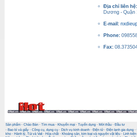
Địa chỉ liên hệ
Dương - Quận 1
E-mail:
nxdieu
Phone:
09855
Fax:
08.37350
Sản phẩm
-
Chào Bán
-
Tìm mua
-
Khuyến mại
-
Tuyển dụng
-
Mời thầu
-
Đầu tư
-
Bao bì và giấy
-
Công cụ, dụng cụ
-
Dịch vụ kinh doanh
-
Điện tử - Điện lạnh gia dụng
-
kho
-
Hành lý, Túi và Vali
-
Hóa chất
-
Khoáng sản, kim loại và nguyên vật liệu
-
Linh kiện