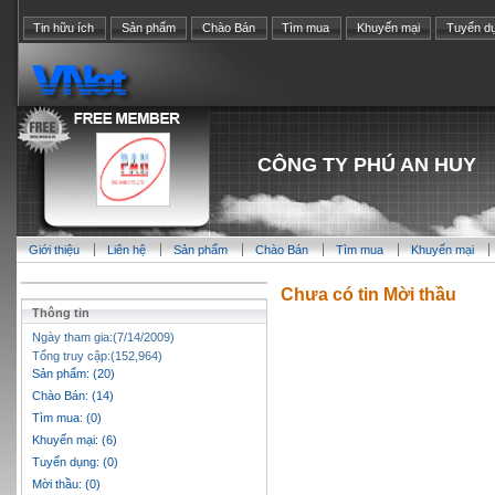
Tin hữu ích
Sản phẩm
Chào Bán
Tìm mua
Khuyến mại
Tuyển d
CÔNG TY PHÚ AN HUY
Giới thiệu
Liên hệ
Sản phẩm
Chào Bán
Tìm mua
Khuyến mại
Chưa có tin Mời thầu
Thông tin
Ngày tham gia:(7/14/2009)
Tổng truy cập:(152,964)
Sản phẩm: (20)
Chào Bán: (14)
Tìm mua: (0)
Khuyến mại: (6)
Tuyển dụng: (0)
Mời thầu: (0)