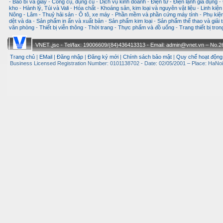
-
Bao bì và giấy
-
Công cụ, dụng cụ
-
Dịch vụ kinh doanh
-
Điện tử - Điện lạnh gia dụng
-
kho
-
Hành lý, Túi và Vali
-
Hóa chất
-
Khoáng sản, kim loại và nguyên vật liệu
-
Linh kiện
Nông - Lâm - Thuỷ hải sản
-
Ô tô, xe máy
-
Phần mềm và phần cứng máy tính
-
Phụ kiện
dệt và da
-
Sản phẩm in ấn và xuất bản
-
Sản phẩm kim loại
-
Sản phẩm thể thao và giải t
văn phòng
-
Thiết bị viễn thông
-
Thời trang
-
Thực phẩm và đồ uống
-
Trang thiết bị tro
VNET.,jsc - Tel/fax: 19006609/(84)436413313 - Email: admin@vnet.vn – No.26-
Trang chủ
|
EMail
|
Đăng nhập
|
Đăng ký mới
|
Chính sách bảo mật
|
Quy chế hoạt động
Business Licensed Registration Number: 0101138702 - Date: 02/05/2001 – Place: HaNoi