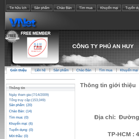
Tin hữu ích
Sản phẩm
Chào Bán
Tìm mua
Khuyến mại
Tuyển d
CÔNG TY PHÚ AN HUY
Giới thiệu
Liên hệ
Sản phẩm
Chào Bán
Tìm mua
Khuyến mại
Thông tin giới thiệu
Thông tin
Ngày tham gia:(7/14/2009)
Tổng truy cập:(153,049)
Sản phẩm: (20)
Chào Bán: (14)
Địa chỉ: Đường
Tìm mua: (0)
Khuyến mại: (6)
Tuyển dụng: (0)
TP-HCM : 
Mời thầu: (0)