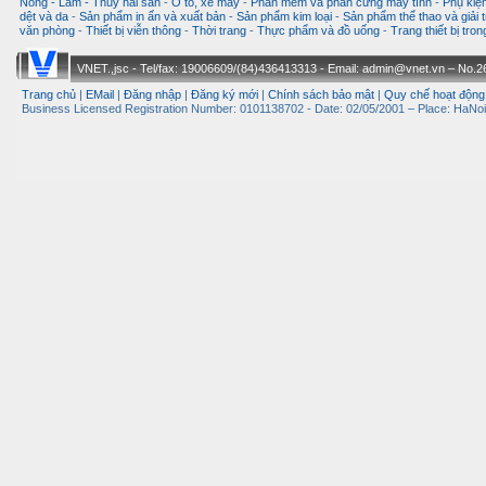
Nông - Lâm - Thuỷ hải sản
-
Ô tô, xe máy
-
Phần mềm và phần cứng máy tính
-
Phụ kiện
dệt và da
-
Sản phẩm in ấn và xuất bản
-
Sản phẩm kim loại
-
Sản phẩm thể thao và giải t
văn phòng
-
Thiết bị viễn thông
-
Thời trang
-
Thực phẩm và đồ uống
-
Trang thiết bị tro
VNET.,jsc - Tel/fax: 19006609/(84)436413313 - Email: admin@vnet.vn – No.26-
Trang chủ
|
EMail
|
Đăng nhập
|
Đăng ký mới
|
Chính sách bảo mật
|
Quy chế hoạt động
Business Licensed Registration Number: 0101138702 - Date: 02/05/2001 – Place: HaNoi