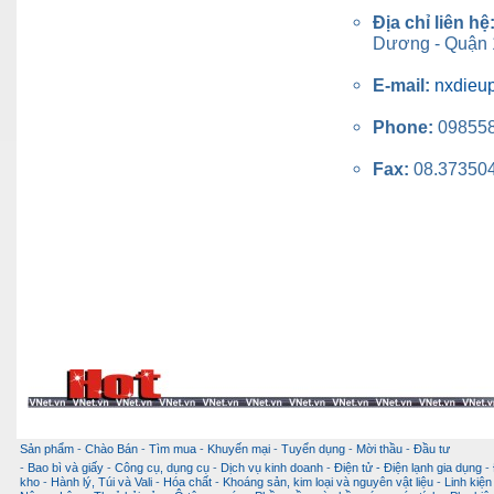
Địa chỉ liên hệ
Dương - Quận 1
E-mail:
nxdieu
Phone:
09855
Fax:
08.37350
Sản phẩm
-
Chào Bán
-
Tìm mua
-
Khuyến mại
-
Tuyển dụng
-
Mời thầu
-
Đầu tư
-
Bao bì và giấy
-
Công cụ, dụng cụ
-
Dịch vụ kinh doanh
-
Điện tử - Điện lạnh gia dụng
-
kho
-
Hành lý, Túi và Vali
-
Hóa chất
-
Khoáng sản, kim loại và nguyên vật liệu
-
Linh kiện