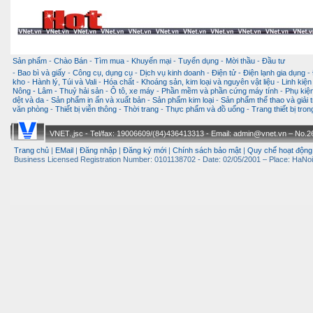
Sản phẩm
-
Chào Bán
-
Tìm mua
-
Khuyến mại
-
Tuyển dụng
-
Mời thầu
-
Đầu tư
-
Bao bì và giấy
-
Công cụ, dụng cụ
-
Dịch vụ kinh doanh
-
Điện tử - Điện lạnh gia dụng
-
kho
-
Hành lý, Túi và Vali
-
Hóa chất
-
Khoáng sản, kim loại và nguyên vật liệu
-
Linh kiện
Nông - Lâm - Thuỷ hải sản
-
Ô tô, xe máy
-
Phần mềm và phần cứng máy tính
-
Phụ kiện
dệt và da
-
Sản phẩm in ấn và xuất bản
-
Sản phẩm kim loại
-
Sản phẩm thể thao và giải t
văn phòng
-
Thiết bị viễn thông
-
Thời trang
-
Thực phẩm và đồ uống
-
Trang thiết bị tro
VNET.,jsc - Tel/fax: 19006609/(84)436413313 - Email: admin@vnet.vn – No.26-
Trang chủ
|
EMail
|
Đăng nhập
|
Đăng ký mới
|
Chính sách bảo mật
|
Quy chế hoạt động
Business Licensed Registration Number: 0101138702 - Date: 02/05/2001 – Place: HaNoi