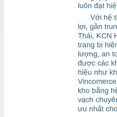
luôn đạt hiệ
Với hệ t
lợi, gần tr
Thái, KCN 
trang bị hiệ
lượng, an t
được các kh
hiệu như k
Vincomerce…
kho bằng h
vạch chuyên
ưu nhất ch