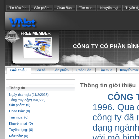
Tin hữu ích
Sản phẩm
Chào Bán
Tìm mua
Khuyến mại
Tuyển d
CÔNG TY CỔ PHẦN BÌN
Giới thiệu
Liên hệ
Sản phẩm
Chào Bán
Tìm mua
Khuyến mại
Thông tin giới thiệu
Thông tin
CÔNG T
Ngày tham gia:(11/2/2018)
Tổng truy cập:(150,565)
1996.
Qua q
Sản phẩm: (0)
Chào Bán: (0)
công ty đã 
Tìm mua: (0)
Khuyến mại: (0)
dạng ngành 
Tuyển dụng: (0)
với mô hìn
Mời thầu: (0)