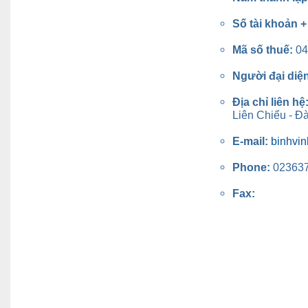
Số tài khoản 
Mã số thuế:
04
Người đại diệ
Địa chỉ liên hệ
Liên Chiểu - Đ
E-mail:
binhvi
Phone:
02363
Fax: