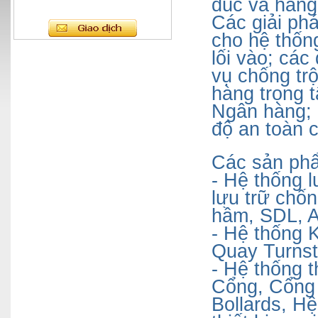
đúc và hàng
Các giải ph
cho hệ thống
lối vào; cá
vụ chống tr
hàng trọng 
Ngân hàng; 
độ an toàn 
Các sản ph
- Hệ thống l
lưu trữ chốn
hầm, SDL,
- Hệ thống 
Quay Turnst
- Hệ thống t
Cổng, Cổng 
Bollards, Hệ