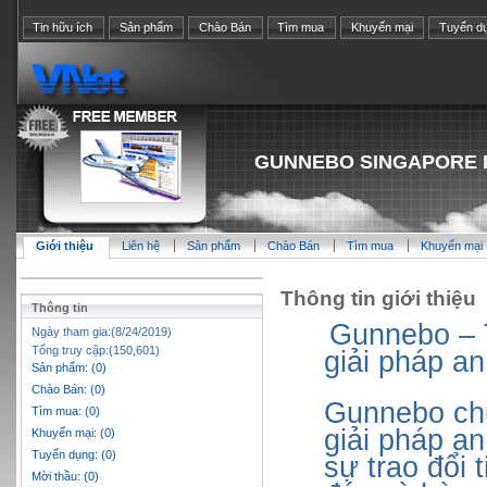
Tin hữu ích
Sản phẩm
Chào Bán
Tìm mua
Khuyến mại
Tuyển d
GUNNEBO SINGAPORE P
Giới thiệu
Liên hệ
Sản phẩm
Chào Bán
Tìm mua
Khuyến mại
Thông tin giới thiệu
Thông tin
Gunnebo – T
Ngày tham gia:(8/24/2019)
Tổng truy cập:(150,601)
giải pháp an
Sản phẩm: (0)
Chào Bán: (0)
Gunnebo chu
Tìm mua: (0)
giải pháp an
Khuyến mại: (0)
Tuyển dụng: (0)
sự trao đổi
Mời thầu: (0)