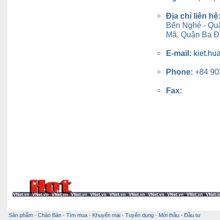
Địa chỉ liên hệ
Bến Nghé - Quậ
Mã, Quận Ba Đì
E-mail:
kiet.h
Phone:
+84 90
Fax:
Sản phẩm
-
Chào Bán
-
Tìm mua
-
Khuyến mại
-
Tuyển dụng
-
Mời thầu
-
Đầu tư