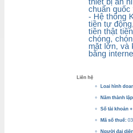
thiết bị an 
chuẩn quốc 
- Hệ thống 
tiền tự động
tiền thật ti
chóng, chóng
mặt lớn, và 
bằng internet
Liên hệ
Loai hình doa
Năm thành lậ
Số tài khoản 
Mã số thuế:
03
Người đại diệ