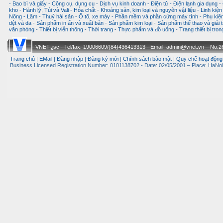
-
Bao bì và giấy
-
Công cụ, dụng cụ
-
Dịch vụ kinh doanh
-
Điện tử - Điện lạnh gia dụng
-
kho
-
Hành lý, Túi và Vali
-
Hóa chất
-
Khoáng sản, kim loại và nguyên vật liệu
-
Linh kiện
Nông - Lâm - Thuỷ hải sản
-
Ô tô, xe máy
-
Phần mềm và phần cứng máy tính
-
Phụ kiện
dệt và da
-
Sản phẩm in ấn và xuất bản
-
Sản phẩm kim loại
-
Sản phẩm thể thao và giải t
văn phòng
-
Thiết bị viễn thông
-
Thời trang
-
Thực phẩm và đồ uống
-
Trang thiết bị tro
VNET.,jsc - Tel/fax: 19006609/(84)436413313 - Email: admin@vnet.vn – No.26-
Trang chủ
|
EMail
|
Đăng nhập
|
Đăng ký mới
|
Chính sách bảo mật
|
Quy chế hoạt động
Business Licensed Registration Number: 0101138702 - Date: 02/05/2001 – Place: HaNoi