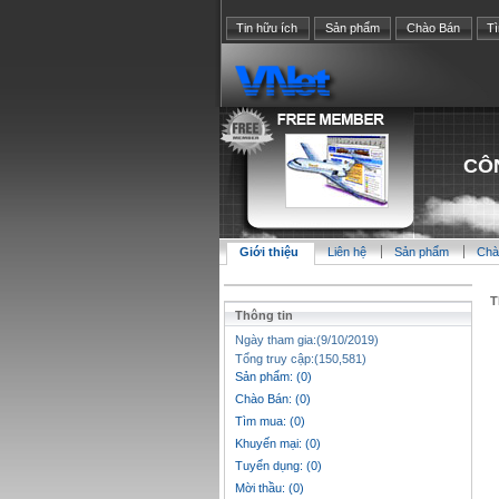
Tin hữu ích
Sản phẩm
Chào Bán
T
CÔ
Giới thiệu
Liên hệ
Sản phẩm
Chà
T
Thông tin
Ngày tham gia:(9/10/2019)
Tổng truy cập:(150,581)
Sản phẩm: (0)
Chào Bán: (0)
Tìm mua: (0)
Khuyến mại: (0)
Tuyển dụng: (0)
Mời thầu: (0)