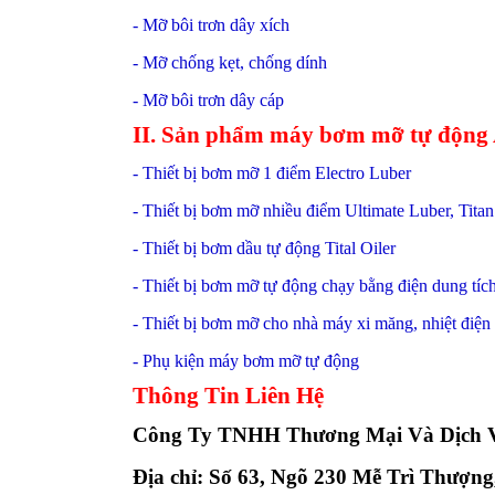
- Mỡ bôi trơn dây xích
- Mỡ chống kẹt, chống dính
- Mỡ bôi trơn dây cáp
II. Sản phẩm máy bơm mỡ tự động
- Thiết bị bơm mỡ 1 điểm Electro Luber
- Thiết bị bơm mỡ nhiều điểm Ultimate Luber, Tita
- Thiết bị bơm dầu tự động Tital Oiler
- Thiết bị bơm mỡ tự động chạy bằng điện dung tích
- Thiết bị bơm mỡ cho nhà máy xi măng, nhiệt điện
- Phụ kiện máy bơm mỡ tự động
Thông Tin Liên Hệ
Công Ty TNHH Thương Mại Và Dịch V
Địa chỉ: Số 63, Ngõ 230 Mễ Trì Thượn