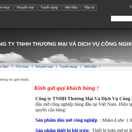
T
ìm mua
Khuyến mại
Tuyển dụng
Mời thầu
Đầu tư
NG TY TNHH THƯƠNG MẠI VÀ DỊCH VỤ CÔNG NGHI
o Bán
Tìm mua
Khuyến mại
Tuyển dụng
Mời thầu
hông tin giới thiệu
Kính gửi quý khách hàng !
Công ty TNHH Thương Mại Và Dịch Vụ Công N
dầu mỡ công nghiệp hàng đầu tại Việt Nam. Hiện tại
quyền của hãng:
Sản phẩm dầu mỡ công nghiệp
:
Mako-Lube ( An
Sản phẩm thiết bị bôi trơn:
Thiết bị bơm mỡ tự 