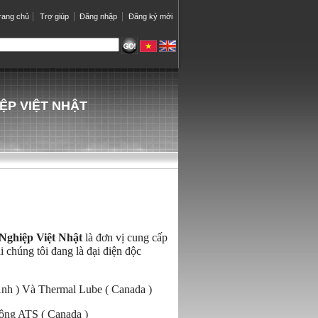
rang chủ
Trợ giúp
Đăng nhập
Đăng ký mới
ỆP VIỆT NHẬT
ghiệp Việt Nhật
là đơn vị cung cấp
 chúng tôi đang là đại điện độc
h ) Và Thermal Lube ( Canada )
động ATS ( Canada )