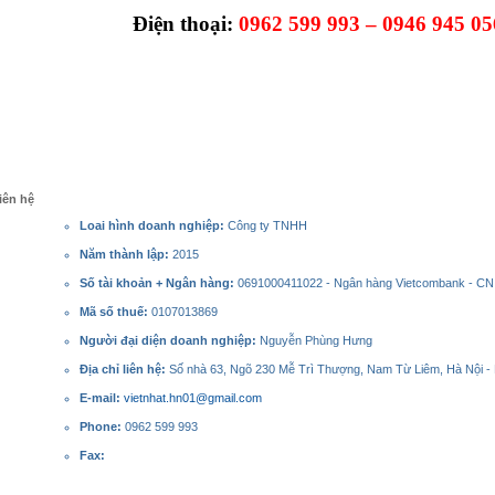
Điện thoại:
0962 599 993 – 0946 945 05
iên hệ
Loai hình doanh nghiệp:
Công ty TNHH
Năm thành lập:
2015
Số tài khoản + Ngân hàng:
0691000411022 - Ngân hàng Vietcombank - CN
Mã số thuế:
0107013869
Người đại diện doanh nghiệp:
Nguyễn Phùng Hưng
Địa chỉ liên hệ:
Số nhà 63, Ngõ 230 Mễ Trì Thượng, Nam Từ Liêm, Hà Nội -
E-mail:
vietnhat.hn01@gmail.com
Phone:
0962 599 993
Fax: