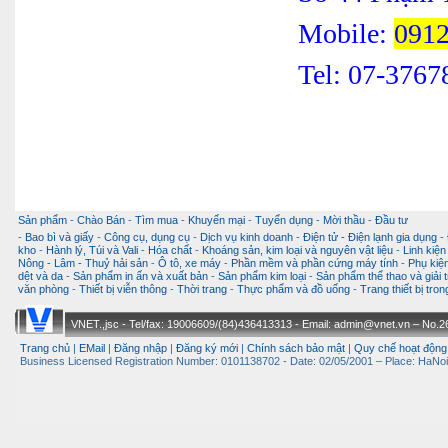
Mobile:
0912
Tel: 07-37
Sản phẩm
-
Chào Bán
-
Tìm mua
-
Khuyến mại
-
Tuyển dụng
-
Mời thầu
-
Đầu tư
-
Bao bì và giấy
-
Công cụ, dụng cụ
-
Dịch vụ kinh doanh
-
Điện tử - Điện lạnh gia dụng
-
kho
-
Hành lý, Túi và Vali
-
Hóa chất
-
Khoáng sản, kim loại và nguyên vật liệu
-
Linh kiện
Nông - Lâm - Thuỷ hải sản
-
Ô tô, xe máy
-
Phần mềm và phần cứng máy tính
-
Phụ kiện
dệt và da
-
Sản phẩm in ấn và xuất bản
-
Sản phẩm kim loại
-
Sản phẩm thể thao và giải t
văn phòng
-
Thiết bị viễn thông
-
Thời trang
-
Thực phẩm và đồ uống
-
Trang thiết bị tro
VNET.,jsc - Tel/fax: 19006609/(84)436413313 - Email: admin@vnet.vn – No.26-
Trang chủ
|
EMail
|
Đăng nhập
|
Đăng ký mới
|
Chính sách bảo mật
|
Quy chế hoạt động
Business Licensed Registration Number: 0101138702 - Date: 02/05/2001 – Place: HaNoi