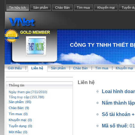
Tin hữu ích
Sản phẩm
Chào Bán
Tìm mua
Khuyến mại
Tuyển d
CÔNG TY TNHH THIẾT B
Giới thiệu
Liên hệ
Sản phẩm
Chào Bán
Tìm mua
Khuyến mại
Liên hệ
Thông tin
Loai hình doa
Ngày tham gia:(7/11/2010)
Tổng truy cập:(153,788)
Sản phẩm: (65)
Năm thành lậ
Chào Bán: (9)
Số tài khoản 
Tìm mua: (0)
Khuyến mại: (0)
Mã số thuế:
01
Tuyển dụng: (0)
Mời thầu: (0)