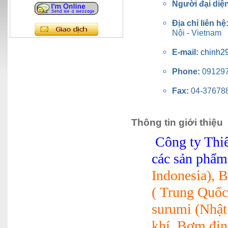
Người đại diệ
Địa chỉ liên hệ
Nội - Vietnam
E-mail:
chinh2
Phone:
09129
Fax:
04-37678
Thông tin giới thiệu
Công ty Thi
các sản phẩ
Indonesia), B
( Trung Quốc
surumi (Nhật 
khí, Bơm đị