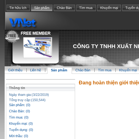
Tin hữu ích
Sản phẩm
Chào Bán
Tìm mua
Khuyến mại
Tuyển d
CÔNG TY TNHH XUẤT N
Giới thiệu
Liên hệ
Sản phẩm
Chào Bán
Tìm mua
Khuyến mại
Đang hoàn thiện giới thi
Thông tin
Ngày tham gia:(3/22/2019)
Tổng truy cập:(150,544)
Sản phẩm: (0)
Chào Bán: (0)
Tìm mua: (0)
Khuyến mại: (0)
Tuyển dụng: (0)
Mời thầu: (0)