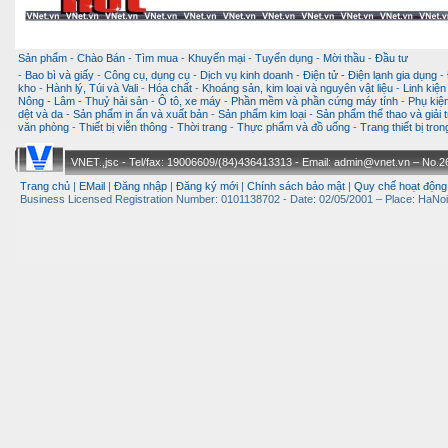
Sản phẩm
-
Chào Bán
-
Tìm mua
-
Khuyến mại
-
Tuyển dụng
-
Mời thầu
-
Đầu tư
-
Bao bì và giấy
-
Công cụ, dụng cụ
-
Dịch vụ kinh doanh
-
Điện tử - Điện lạnh gia dụng
-
kho
-
Hành lý, Túi và Vali
-
Hóa chất
-
Khoáng sản, kim loại và nguyên vật liệu
-
Linh kiện
Nông - Lâm - Thuỷ hải sản
-
Ô tô, xe máy
-
Phần mềm và phần cứng máy tính
-
Phụ kiện
dệt và da
-
Sản phẩm in ấn và xuất bản
-
Sản phẩm kim loại
-
Sản phẩm thể thao và giải t
văn phòng
-
Thiết bị viễn thông
-
Thời trang
-
Thực phẩm và đồ uống
-
Trang thiết bị tro
VNET.,jsc - Tel/fax: 19006609/(84)436413313 - Email: admin@vnet.vn – No.26-
Trang chủ
|
EMail
|
Đăng nhập
|
Đăng ký mới
|
Chính sách bảo mật
|
Quy chế hoạt động
Business Licensed Registration Number: 0101138702 - Date: 02/05/2001 – Place: HaNoi