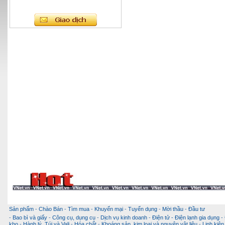
Sản phẩm
-
Chào Bán
-
Tìm mua
-
Khuyến mại
-
Tuyển dụng
-
Mời thầu
-
Đầu tư
-
Bao bì và giấy
-
Công cụ, dụng cụ
-
Dịch vụ kinh doanh
-
Điện tử - Điện lạnh gia dụng
-
kho
-
Hành lý, Túi và Vali
-
Hóa chất
-
Khoáng sản, kim loại và nguyên vật liệu
-
Linh kiện