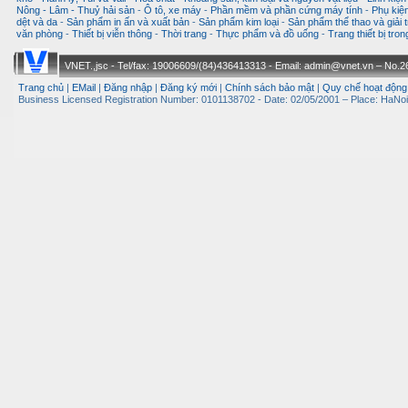
Nông - Lâm - Thuỷ hải sản
-
Ô tô, xe máy
-
Phần mềm và phần cứng máy tính
-
Phụ kiện
dệt và da
-
Sản phẩm in ấn và xuất bản
-
Sản phẩm kim loại
-
Sản phẩm thể thao và giải t
văn phòng
-
Thiết bị viễn thông
-
Thời trang
-
Thực phẩm và đồ uống
-
Trang thiết bị tro
VNET.,jsc - Tel/fax: 19006609/(84)436413313 - Email: admin@vnet.vn – No.26-
Trang chủ
|
EMail
|
Đăng nhập
|
Đăng ký mới
|
Chính sách bảo mật
|
Quy chế hoạt động
Business Licensed Registration Number: 0101138702 - Date: 02/05/2001 – Place: HaNoi