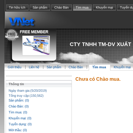
Tin hữu ích
Sản phẩm
Chào Bán
Tìm mua
Khuyến mại
Tuyển d
CTY TNHH TM-DV XUẤT 
Giới thiệu
Liên hệ
Sản phẩm
Chào Bán
Tìm mua
Khuyến mại
Chưa có Chào mua.
Thông tin
Ngày tham gia:(5/20/2019)
Tổng truy cập:(150,562)
Sản phẩm: (0)
Chào Bán: (0)
Tìm mua: (0)
Khuyến mại: (0)
Tuyển dụng: (0)
Mời thầu: (0)