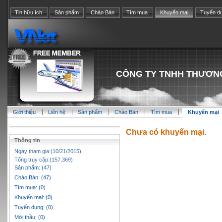
Tin hữu ích
Sản phẩm
Chào Bán
Tìm mua
Khuyến mại
Tuyển d
CÔNG TY TNHH THƯƠNG
Giới thiệu
Liên hệ
Sản phẩm
Chào Bán
Tìm mua
Khuyến mại
Chưa có khuyến mại.
Thông tin
Ngày tham gia:(10/21/2015)
Tổng truy cập:(157,369)
Sản phẩm: (47)
Chào Bán: (47)
Tìm mua: (0)
Khuyến mại: (0)
Tuyển dụng: (0)
Mời thầu: (0)