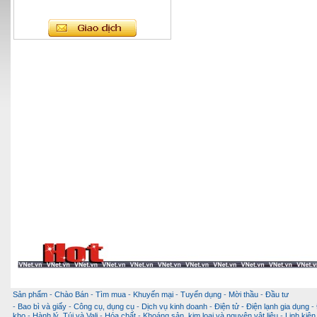
Sản phẩm
-
Chào Bán
-
Tìm mua
-
Khuyến mại
-
Tuyển dụng
-
Mời thầu
-
Đầu tư
-
Bao bì và giấy
-
Công cụ, dụng cụ
-
Dịch vụ kinh doanh
-
Điện tử - Điện lạnh gia dụng
-
kho
-
Hành lý, Túi và Vali
-
Hóa chất
-
Khoáng sản, kim loại và nguyên vật liệu
-
Linh kiện