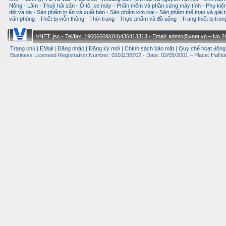
Nông - Lâm - Thuỷ hải sản
-
Ô tô, xe máy
-
Phần mềm và phần cứng máy tính
-
Phụ kiện
dệt và da
-
Sản phẩm in ấn và xuất bản
-
Sản phẩm kim loại
-
Sản phẩm thể thao và giải t
văn phòng
-
Thiết bị viễn thông
-
Thời trang
-
Thực phẩm và đồ uống
-
Trang thiết bị tro
VNET.,jsc - Tel/fax: 19006609/(84)436413313 - Email: admin@vnet.vn – No.26-
Trang chủ
|
EMail
|
Đăng nhập
|
Đăng ký mới
|
Chính sách bảo mật
|
Quy chế hoạt động
Business Licensed Registration Number: 0101138702 - Date: 02/05/2001 – Place: HaNoi