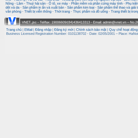
Nông - Lâm - Thuỷ hải sản
-
Ô tô, xe máy
-
Phần mềm và phần cứng máy tính
-
Phụ kiện
dệt và da
-
Sản phẩm in ấn và xuất bản
-
Sản phẩm kim loại
-
Sản phẩm thể thao và giải t
văn phòng
-
Thiết bị viễn thông
-
Thời trang
-
Thực phẩm và đồ uống
-
Trang thiết bị tro
VNET.,jsc - Tel/fax: 19006609/(84)436413313 - Email: admin@vnet.vn – No.26-
Trang chủ
|
EMail
|
Đăng nhập
|
Đăng ký mới
|
Chính sách bảo mật
|
Quy chế hoạt động
Business Licensed Registration Number: 0101138702 - Date: 02/05/2001 – Place: HaNoi