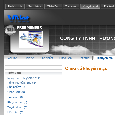
Tin hữu ích
Sản phẩm
Chào Bán
Tìm mua
Khuyến mại
Tuyển d
CÔNG TY TNHH THƯƠNG 
Giới thiệu
Liên hệ
Sản phẩm
Chào Bán
Tìm mua
Khuyến mại
Chưa có khuyến mại.
Thông tin
Ngày tham gia:(3/11/2019)
Tổng truy cập:(150,614)
Sản phẩm: (0)
Chào Bán: (0)
Tìm mua: (0)
Khuyến mại: (0)
Tuyển dụng: (0)
Mời thầu: (0)