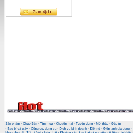
Sản phẩm
-
Chào Bán
-
Tìm mua
-
Khuyến mại
-
Tuyển dụng
-
Mời thầu
-
Đầu tư
-
Bao bì và giấy
-
Công cụ, dụng cụ
-
Dịch vụ kinh doanh
-
Điện tử - Điện lạnh gia dụng
-
kho
-
Hành lý, Túi và Vali
-
Hóa chất
-
Khoáng sản, kim loại và nguyên vật liệu
-
Linh kiện