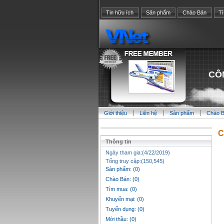
Tin hữu ích
Sản phẩm
Chào Bán
T
CÔ
Giới thiệu
Liên hệ
Sản phẩm
Chào 
C
Thông tin
Ngày tham gia:(4/22/2019)
Tổng truy cập:(150,545)
Sản phẩm: (0)
Chào Bán: (0)
Tìm mua: (0)
Khuyến mại: (0)
Tuyển dụng: (0)
Mời thầu: (0)