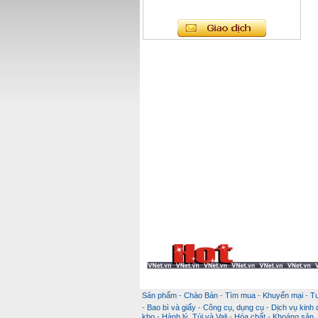
Sản phẩm
-
Chào Bán
-
Tìm mua
-
Khuyến mại
-
T
-
Bao bì và giấy
-
Công cụ, dụng cụ
-
Dịch vụ kinh
kho
-
Hành lý, Túi và Vali
-
Hóa chất
-
Khoáng sản, k