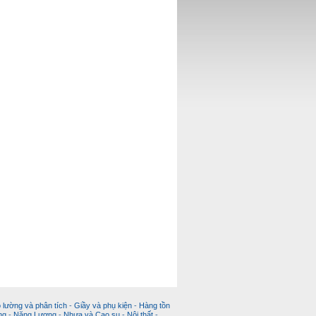
 lường và phân tích
-
Giầy và phụ kiện
-
Hàng tồn
ng
-
Năng Lượng
-
Nhựa và Cao su
-
Nội thất
-