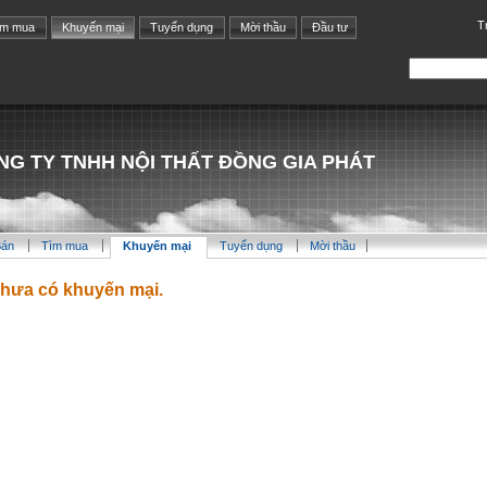
T
ìm mua
Khuyến mại
Tuyển dụng
Mời thầu
Đầu tư
NG TY TNHH NỘI THẤT ĐỒNG GIA PHÁT
Bán
Tìm mua
Khuyến mại
Tuyển dụng
Mời thầu
hưa có khuyến mại.