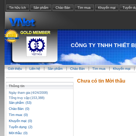
Tin hữu ích
Sản phẩm
Chào Bán
Tìm mua
Khuyến mại
Tuyển d
CÔNG TY TNHH THIẾT B
Giới thiệu
Liên hệ
Sản phẩm
Chào Bán
Tìm mua
Khuyến mại
Chưa có tin Mời thầu
Thông tin
Ngày tham gia:(4/24/2008)
Tổng truy cập:(153,388)
Sản phẩm: (53)
Chào Bán: (0)
Tìm mua: (0)
Khuyến mại: (0)
Tuyển dụng: (2)
Mời thầu: (0)