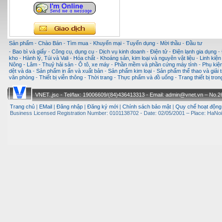
Sản phẩm
-
Chào Bán
-
Tìm mua
-
Khuyến mại
-
Tuyển dụng
-
Mời thầu
-
Đầu tư
-
Bao bì và giấy
-
Công cụ, dụng cụ
-
Dịch vụ kinh doanh
-
Điện tử - Điện lạnh gia dụng
-
kho
-
Hành lý, Túi và Vali
-
Hóa chất
-
Khoáng sản, kim loại và nguyên vật liệu
-
Linh kiện
Nông - Lâm - Thuỷ hải sản
-
Ô tô, xe máy
-
Phần mềm và phần cứng máy tính
-
Phụ kiện
dệt và da
-
Sản phẩm in ấn và xuất bản
-
Sản phẩm kim loại
-
Sản phẩm thể thao và giải t
văn phòng
-
Thiết bị viễn thông
-
Thời trang
-
Thực phẩm và đồ uống
-
Trang thiết bị tro
VNET.,jsc - Tel/fax: 19006609/(84)436413313 - Email: admin@vnet.vn – No.26-
Trang chủ
|
EMail
|
Đăng nhập
|
Đăng ký mới
|
Chính sách bảo mật
|
Quy chế hoạt động
Business Licensed Registration Number: 0101138702 - Date: 02/05/2001 – Place: HaNoi