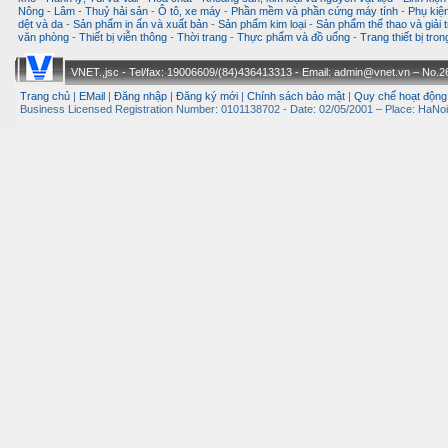
Nông - Lâm - Thuỷ hải sản
-
Ô tô, xe máy
-
Phần mềm và phần cứng máy tính
-
Phụ kiện
dệt và da
-
Sản phẩm in ấn và xuất bản
-
Sản phẩm kim loại
-
Sản phẩm thể thao và giải t
văn phòng
-
Thiết bị viễn thông
-
Thời trang
-
Thực phẩm và đồ uống
-
Trang thiết bị tro
VNET.,jsc - Tel/fax: 19006609/(84)436413313 - Email: admin@vnet.vn – No.26-
Trang chủ
|
EMail
|
Đăng nhập
|
Đăng ký mới
|
Chính sách bảo mật
|
Quy chế hoạt động
Business Licensed Registration Number: 0101138702 - Date: 02/05/2001 – Place: HaNoi