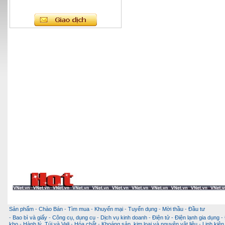
Sản phẩm
-
Chào Bán
-
Tìm mua
-
Khuyến mại
-
Tuyển dụng
-
Mời thầu
-
Đầu tư
-
Bao bì và giấy
-
Công cụ, dụng cụ
-
Dịch vụ kinh doanh
-
Điện tử - Điện lạnh gia dụng
-
kho
-
Hành lý, Túi và Vali
-
Hóa chất
-
Khoáng sản, kim loại và nguyên vật liệu
-
Linh kiện