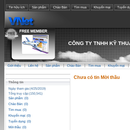
Tin hữu ích
Sản phẩm
Chào Bán
Tìm mua
Khuyến mại
Tuyển d
CÔNG TY TNHH KỸ THU
Giới thiệu
Liên hệ
Sản phẩm
Chào Bán
Tìm mua
Khuyến mại
Chưa có tin Mời thầu
Thông tin
Ngày tham gia:(4/25/2019)
Tổng truy cập:(150,541)
Sản phẩm: (0)
Chào Bán: (0)
Tìm mua: (0)
Khuyến mại: (0)
Tuyển dụng: (0)
Mời thầu: (0)