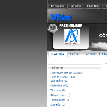
Tin hữu ích
Sản phẩm
Chào Bán
T
CÔN
Giới thiệu
Liên hệ
Sản phẩm
Chà
T
Thông tin
Ngày tham gia:(10/17/2012)
Tổng truy cập:(156,827)
Sản phẩm: (50)
Chào Bán: (50)
Tìm mua: (0)
Khuyến mại: (13)
Tuyển dụng: (0)
Mời thầu: (0)