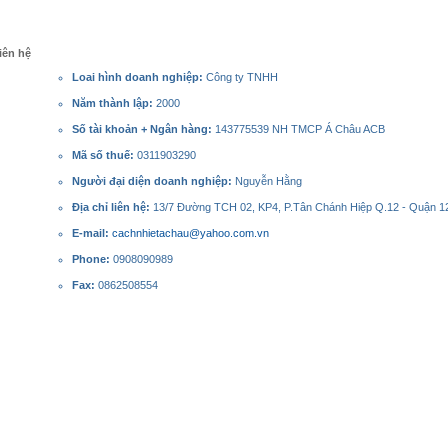
iên hệ
Loai hình doanh nghiệp:
Công ty TNHH
Năm thành lập:
2000
Số tài khoản + Ngân hàng:
143775539 NH TMCP Á Châu ACB
Mã số thuế:
0311903290
Người đại diện doanh nghiệp:
Nguyễn Hằng
Địa chỉ liên hệ:
13/7 Đường TCH 02, KP4, P.Tân Chánh Hiệp Q.12 - Quận 12
E-mail:
cachnhietachau@yahoo.com.vn
Phone:
0908090989
Fax:
0862508554