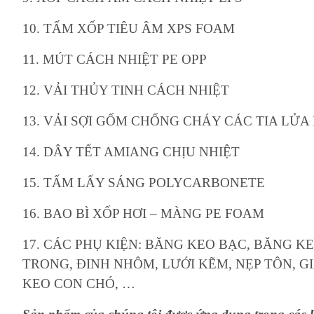
10. TẤM XỐP TIÊU ÂM XPS FOAM
11. MÚT CÁCH NHIỆT PE OPP
12. VẢI THỦY TINH CÁCH NHIỆT
13. VẢI SỢI GỐM CHỐNG CHÁY CÁC TIA LỬA
14. DÂY TẾT AMIANG CHỊU NHIỆT
15. TẤM LẤY SÁNG POLYCARBONETE
16. BAO BÌ XỐP HƠI – MÀNG PE FOAM
17. CÁC PHỤ KIỆN: BĂNG KEO BẠC, BĂNG K
TRONG, ĐINH NHÔM, LƯỚI KẼM, NẸP TÔN, GI
KEO CON CHÓ, …