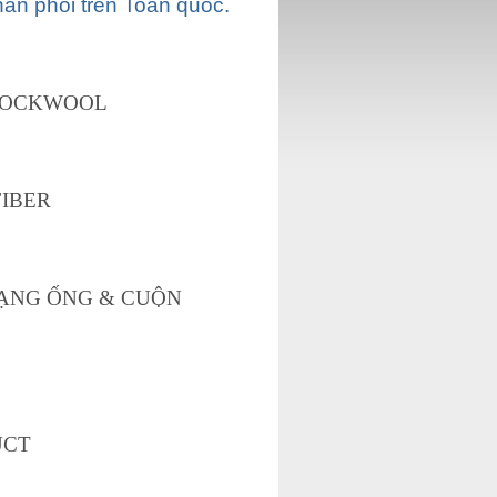
ân phối trên Toàn quốc.
 ROCKWOOL
FIBER
DẠNG ỐNG & CUỘN
UCT