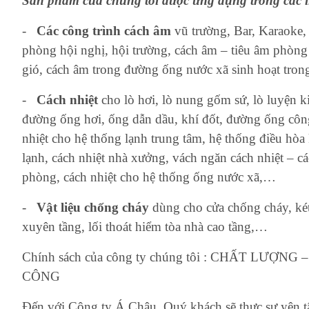
Sản phẩm của chúng tôi được ứng dụng trong các l
-
Các công trình cách âm
vũ trường, Bar, Karaoke,
phòng hội nghị, hội trường, cách âm – tiêu âm phòng
gió, cách âm trong đường ống nước xã sinh hoạt tron
-
Cách nhiệt
cho lò hơi, lò nung gốm sứ, lò luyện k
đường ống hơi, ống dẫn dầu, khí đốt, đường ống công 
nhiệt cho hệ thống lạnh trung tâm, hệ thống điều hòa 
lạnh, cách nhiệt nhà xưởng, vách ngăn cách nhiệt – c
phòng, cách nhiệt cho hệ thống ống nước xã,…
-
Vật liệu chống cháy
dùng cho cửa chống cháy, ké
xuyên tầng, lối thoát hiểm tòa nhà cao tầng,…
Chính sách của công ty chúng tôi : CHẤT LƯỢ
CÔNG
Đến với Công ty Á Châu, Quý khách sẽ thực sự yên t