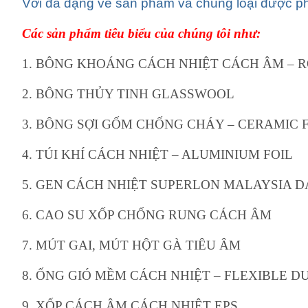
Với đa dạng về sản phẩm và chủng loại được ph
Các sản phẩm tiêu biểu của chúng tôi như:
1. BÔNG KHOÁNG CÁCH NHIỆT CÁCH ÂM –
2. BÔNG THỦY TINH GLASSWOOL
3. BÔNG SỢI GỐM CHỐNG CHÁY – CERAMIC 
4. TÚI KHÍ CÁCH NHIỆT – ALUMINIUM FOIL
5. GEN CÁCH NHIỆT SUPERLON MALAYSIA 
6. CAO SU XỐP CHỐNG RUNG CÁCH ÂM
7. MÚT GAI, MÚT HỘT GÀ TIÊU ÂM
8. ỐNG GIÓ MỀM CÁCH NHIỆT – FLEXIBLE D
9. XỐP CÁCH ÂM CÁCH NHIỆT EPS