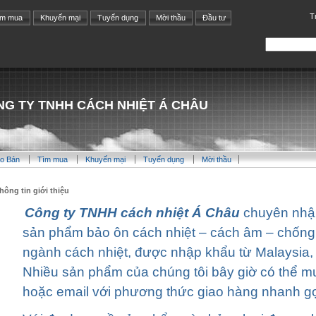
T
ìm mua
Khuyến mại
Tuyển dụng
Mời thầu
Đầu tư
G TY TNHH CÁCH NHIỆT Á CHÂU
o Bán
Tìm mua
Khuyến mại
Tuyển dụng
Mời thầu
hông tin giới thiệu
Công ty TNHH cách nhiệt Á Châu
chuyên nhậ
sản phẩm bảo ôn cách nhiệt – cách âm – chống
ngành cách nhiệt, được nhập khẩu từ Malaysia,
Nhiều sản phẩm của chúng tôi bây giờ có thể mu
hoặc email với phương thức giao hàng nhanh gọ