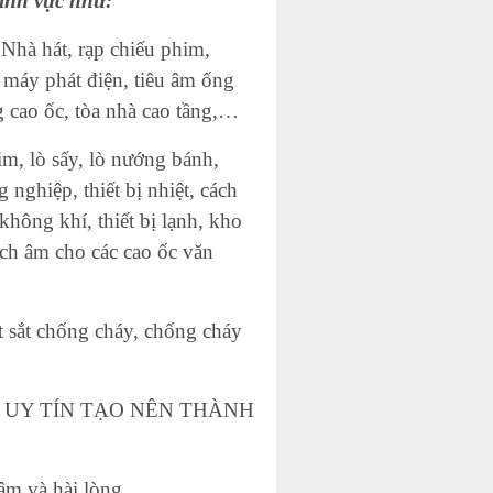
ĩnh vực như:
 Nhà hát, rạp chiếu phim,
 máy phát điện, tiêu âm ống
g cao ốc, tòa nhà cao tầng,…
im, lò sấy, lò nướng bánh,
nghiệp, thiết bị nhiệt, cách
không khí, thiết bị lạnh, kho
ách âm cho các cao ốc văn
t sắt chống cháy, chống cháy
NG – UY TÍN TẠO NÊN THÀNH
âm và hài lòng.