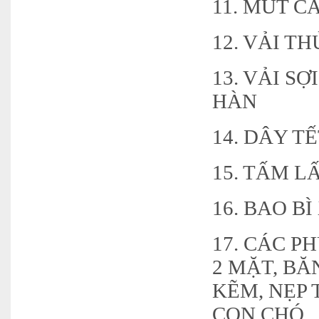
11. MÚT C
12. VẢI T
13. VẢI S
HÀN
14. DÂY T
15. TẤM 
16. BAO B
17. CÁC P
2 MẶT, BĂ
KẼM, NẸP 
CON CHÓ,