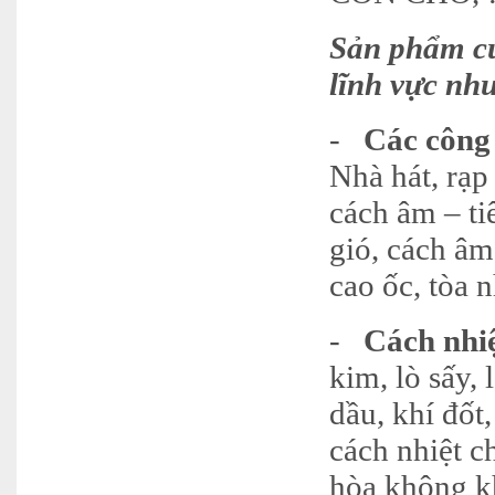
Sản phẩm củ
lĩnh vực nh
-
Các công
Nhà hát, rạp
cách âm – ti
gió, cách âm
cao ốc, tòa 
-
Cách nhi
kim, lò sấy,
dầu, khí đốt
cách nhiệt c
hòa không kh