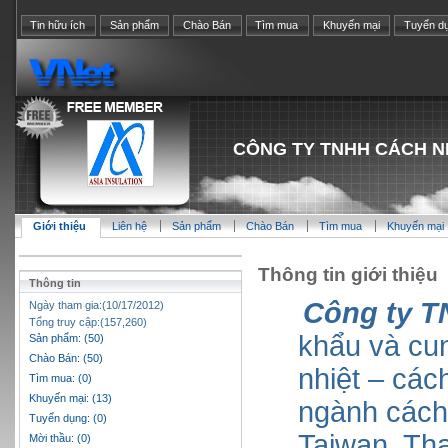
Tin hữu ích
Sản phẩm
Chào Bán
Tìm mua
Khuyến mại
Tuyển d
CÔNG TY TNHH CÁCH N
Giới thiệu
Liên hệ
Sản phẩm
Chào Bán
Tìm mua
Khuyến mại
Thông tin giới thiệu
Thông tin
Công ty T
Ngày tham gia:(10/17/2012)
Tổng truy cập:(157,260)
khẩu và cu
Sản phẩm: (50)
Chào Bán: (50)
nhiệt – các
Tìm mua: (0)
Khuyến mại: (13)
ngành cách 
Tuyển dụng: (0)
Taiwan, Th
Mời thầu: (0)