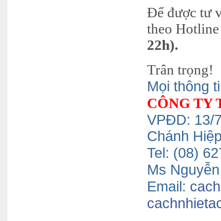
Để được tư v
theo Hotline 
22h).
Trân trọng!
Mọi thông ti
CÔNG TY 
VPĐD: 13/7
Chánh Hiệ
Tel: (08) 
Ms Nguyễn 
Email:
cach
cachnhieta