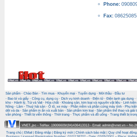
Phone:
09080
Fax:
08625085
Sản phẩm
-
Chào Bán
-
Tìm mua
-
Khuyến mại
-
Tuyển dụng
-
Mời thầu
-
Đầu tư
-
Bao bì và giấy
-
Công cụ, dụng cụ
-
Dịch vụ kinh doanh
-
Điện tử - Điện lạnh gia dụng
-
kho
-
Hành lý, Túi và Vali
-
Hóa chất
-
Khoáng sản, kim loại và nguyên vật liệu
-
Linh kiện
Nông - Lâm - Thuỷ hải sản
-
Ô tô, xe máy
-
Phần mềm và phần cứng máy tính
-
Phụ kiện
dệt và da
-
Sản phẩm in ấn và xuất bản
-
Sản phẩm kim loại
-
Sản phẩm thể thao và giải t
văn phòng
-
Thiết bị viễn thông
-
Thời trang
-
Thực phẩm và đồ uống
-
Trang thiết bị tro
VNET.,jsc - Tel/fax: 19006609/(84)436413313 - Email: admin@vnet.vn – No.26-
Trang chủ
|
EMail
|
Đăng nhập
|
Đăng ký mới
|
Chính sách bảo mật
|
Quy chế hoạt động
Business Licensed Registration Number: 0101138702 - Date: 02/05/2001 – Place: HaNoi