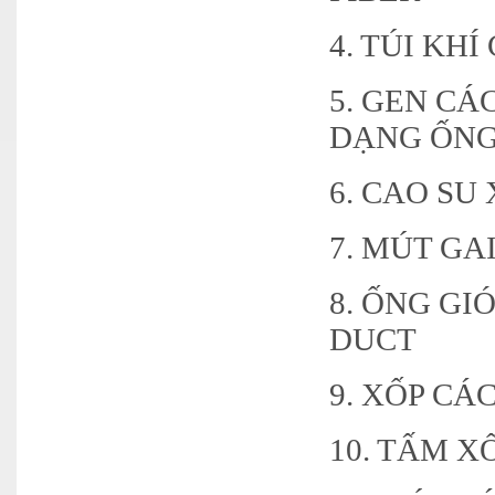
4. TÚI KH
5. GEN CÁ
DẠNG ỐNG
6. CAO S
7. MÚT GA
8. ỐNG GI
DUCT
9. XỐP CÁ
10. TẤM X